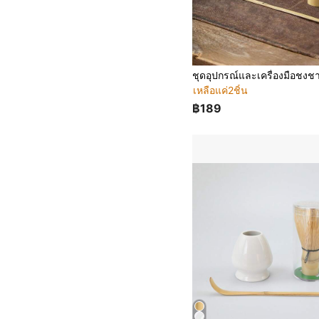
เหลือแค่2ชิ้น
฿189