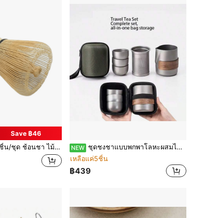
Save ฿46
/ชุด ช้อนชา ไม้ไผ่ ปัดชาเขียว ปริมาตร 72 กลับไปโรงเรียน
ชุดชงชาแบบพกพาโลหะผสมไทเทเนียมพร้อมกาน้ำชาและถ้วยชาสองชั้น, ชุดชงชาสำหรับตั้งแคมป์กลางแจ้งน้ำหนักเบา
NEW
เหลือแค่5ชิ้น
฿439