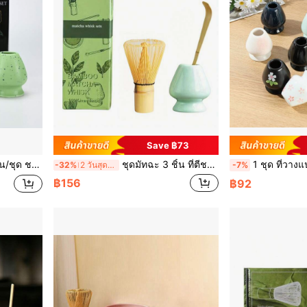
Save ฿73
atcha แท่นตั้ง กลับสู่โรงเรียน
ชุดมัทฉะ 3 ชิ้น ที่ตีชาชามัทฉะ พู่กันไผ่ ช้อนชา เซรามิกเครื่องใช้มัทฉะ (Chasen) ช้อนชา และทัพพี (Chashaku) อุปกรณ์ชงชา พร้อมกลับโรงเรียน
1 ชุด ที่วางแปรงตีชาเซรามิก, ประกอบด้วย ชามม
-32%
2 วันสุดท้าย
-7%
฿156
฿92