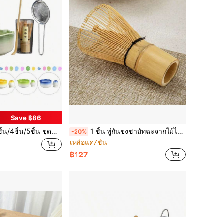
Save ฿86
/5ชิ้น ชุดชามมัทฉะราชวงศ์ซ่ง, อุปกรณ์เตรียมมัทฉะ, ที่ตีมัทฉะ, ชามชาญี่ปุ่น, ไม้คน, ช้อนชา
1 ชิ้น พู่กันชงชามัทฉะจากไม้ไผ่แท้ สำหรับฟองที่สมบูรณ์แบบ ใช้งานและทำความสะอาดได้ง่าย พู่กันชงชามัทฉะแบบดั้งเดิมของญี่ปุ่นที่ทำด้วยมือ สำหรับคนรักชาเขียว
-20%
เหลือแค่7ชิ้น
฿127