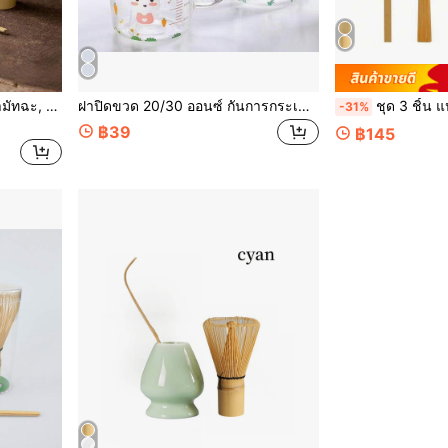
ชุดอุปกรณ์และเครื่องมือชงชามัทฉะ, ตัวผสมผงชามัทฉะทำมือไม้ไผ่, ช้อนชามัทฉะ และพายชา สำหรับผู้หลงใหลในชา ใช้ในครัวเรือน และร้านอาหาร, ของขวัญสำหรับเพื่อน แฟน แฟนสาว วันแม่
ฝาปิดขวด 20/30 ออนซ์ กันการกระเด็นและหกเรียบง่าย พลาสติก สำหรับแก้ว Ozark Trail RTIC Tumbler หลายสี
ชุด 3 ชิ้น แปรงชาไผ่ ช้อนชาสำหร
-31%
฿39
฿145