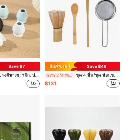
Save ฿7
Save ฿48
ัทฉะ, แปรงตีชาไม้ไผ่, เครื่องบด, แปรงชา, เหมาะสำหรับช่วงเปิดเทอม
ชุด 4 ชิ้น/ชุด ช้อนชา ตะกร้อชงชา ช้อนชาและที่ตักชา ที่กรองชา อุปกรณ์ชงชา กลับไปโรงเรียน
-27%
2 วันสุดท้าย
฿131