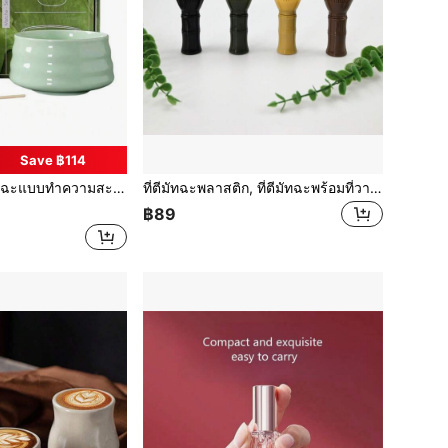
Save ฿114
งถ้วย, ปัดตีฟอง, ช้อน เป็นของขวัญที่ยอดเยี่ยมสำหรับพิธีกรรม การตกแต่งสไตล์ญี่ปุ่นแบบดั้งเดิม กลับโรงเรียน
ที่ตีมัทฉะพลาสติก, ที่ตีมัทฉะพร้อมที่วางที่ตี, ที่ตีมัทฉะ, ที่ตีมัทฉะเรซิน, ที่ตีมัทฉะญี่ปุ่นแบบดั้งเดิมทำมือ, สำหรับการเตรียมชาแท้
฿89