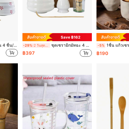
Save ฿162
เซ็ท ชุดชงชามัทฉะสไตล์ญี่ปุ่น 4 ชิ้น/เซ็ต พร้อมแท่นวาง ประกอบด้วย ชาม, วิสก์,ช้อน เป็นของขวัญที่ยอดเยี่ยมสำหรับพิธีกรรม การตกแต่งสไตล์ญี่ปุ่นแบบดั้งเดิม ชุดมัทฉะกลับสู่โรงเรียน
ชุดเซรามิกมัทฉะ 4 ชิ้น/5 ชิ้น/ชุด พร้อมชามมีปากและอุปกรณ์ชงชา ชามมัทฉะญี่ปุ่น
1ชิ้น แก้วเซรามิก 230ml/7.86oz สร้างสรรค์และ
-29%
2 วันสุดท้าย
-5%
฿397
฿190