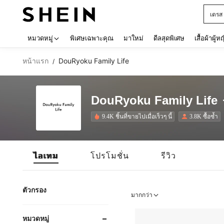
เด็กโ
Use up 
หมวดหมู่
พิเศษเฉพาะคุณ
มาใหม่
ดีลสุดพิเศษ
เสื้อผ้าผู้ห
หน้าแรก
DouRyoku Family Life
/
DouRyoku Family Life
9.4K ชิ้นที่ขายไปเมื่อเร็วๆ นี้
3.8K ซื้อซ้ำ
ไอเทม
โปรโมชั่น
รีวิว
ตัวกรอง
มากกว่า
หมวดหมู่