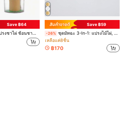
Save ฿64
Save ฿59
ับชามัทฉะ และพาสโทลชา อุปกรณ์ทำชา กลับโรงเรียน
ชุดมัทฉะ 3-In-1: แปรงไม้ไผ่, ช้อนตักชา, ชามเซรามิก, ชุดน้ำชาสไตล์เปลี่ยนผ่าน, เครื่องมือและอุปกรณ์ชงชาที่บ้าน, ของขวัญวันเกิด, ของขวัญกลับโรงเรียน
-26%
เหลือแค่8ชิ้น
฿170