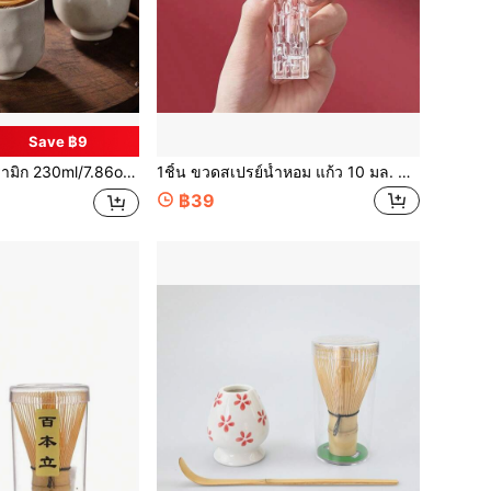
Save ฿9
มินิมอล, แก้วกาแฟแฟชั่น, แก้วเอสเปรสโซ่จุดโลหะ กลับเข้าโรงเรียน
1ชิ้น ขวดสเปรย์น้ำหอม แก้ว 10 มล. หัวพ่นสเปรย์อลูมิเนียม ขวดสเปรย์น้ำหอม แบบกดว่าง ขวดน้ำหอมที่เติมได้ พร้อมปั๊ม, ของตกแต่งบ้าน ห้องนั่งเล่น ห้องนอน ห้องน้ำ การเดินทาง งานแต่งงาน งานปาร์ตี้ วันเกิด ของขวัญแก่พ่อแม่เพื่อน ปีใหม่ อุปกรณ์เสริม ของขวัญสนุก ขวดน้ำหอม
฿39