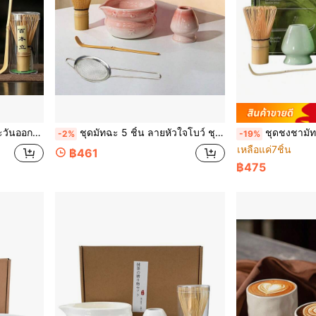
ะแกรงร่อนผง, อุปกรณ์ครบชุดสำหรับพิธีชงชา
ชุดมัทฉะ 5 ชิ้น ลายหัวใจโบว์ ชุดมัทฉะสำหรับผู้เริ่มต้น ประกอบด้วย ถ้วยมัทฉะเซรามิก แปรงตีมัทฉะ ตะแกรงร่อนมัทฉะ ช้อนตักมัทฉะ ชุดเครื่องมือทำมัทฉะพิธีชงชาสมัยราชวงศ์ซ่ง เหมาะสำหรับเป็นของขวัญวันหยุดสำหรับครอบครัว เพื่อน และเพื่อนร่วมงาน
ชุดชงชามัทฉะแบบทำความสะอาดง่าย 4 ชิ้น/ชุด มีที่วางเครื่องมือ รวมถึ
-2%
-19%
เหลือแค่7ชิ้น
฿461
฿475