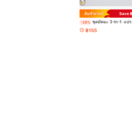
Save 
ชุดมัทฉะ 3-In-1: แปรงไม้ไผ่, ช้อนชา, ถ้วยชาเซรามิก, อุปกรณ์ชงชาแบบดั้งเดิม, เครื่องมือและอุปกรณ์ชงชาที่บ้าน,
-29%
฿155