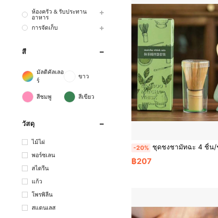
ห้องครัว & รับประทาน
อาหาร
การจัดเก็บ
สี
มัลติคัลเลอ
ขาว
ร์
สีชมพู
สีเขียว
วัสดุ
ไม้ไผ่
ชุดชงชามัทฉะ 4 ชิ้น/ชุด เครื่องตีชาไม้ไผ่ ช้อนชา อุปกรณ์เซรามิก เครื่องตีชามัทฉะ (Chasen) ช้อนชาและที่ตั
-20%
พอร์ซเลน
฿207
สไตรีน
แก้ว
โพรพิลีน
สแตนเลส