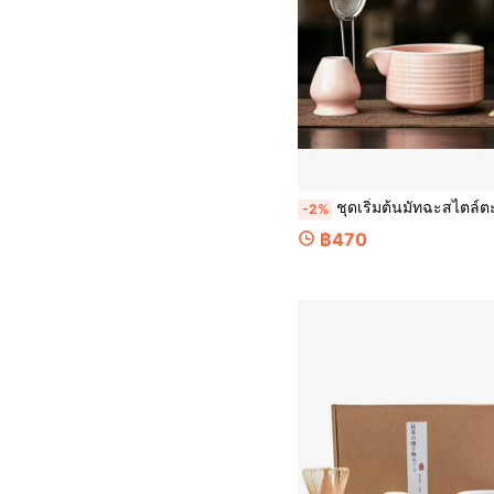
ชุดเริ่มต้นมัทฉะสไตล์ตะวันออกกลาง 5 ชิ้น ประกอบด้วย ถ้วยมัทฉะพร้อมปากเท, แปรงตีมัทฉะไม้ไผ่, ที่วางแปรงตี, ช้อนตักมัทฉะ และต
-2%
฿470