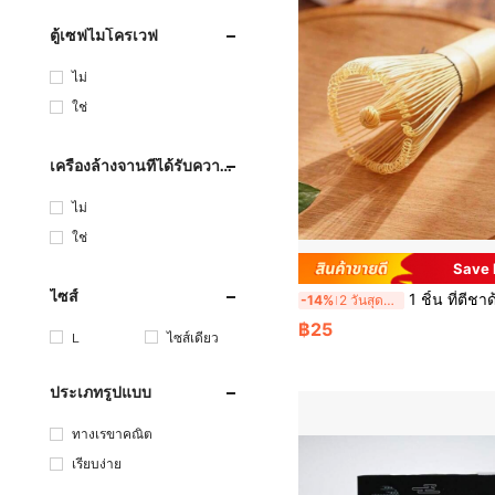
ตู้เซฟไมโครเวฟ
ไม่
ใช่
เครื่องล้างจานที่ได้รับความ
ปลอดภัย
ไม่
ใช่
Save
ไซส์
1 ชิ้น ที่ตีชาด้วยไม้ไผ่ ชา ช้อน Matcha ชา ช้อน และพ
-14%
2 วันสุดท้าย
฿25
L
ไซส์เดียว
ประเภทรูปแบบ
ทางเรขาคณิต
เรียบง่าย