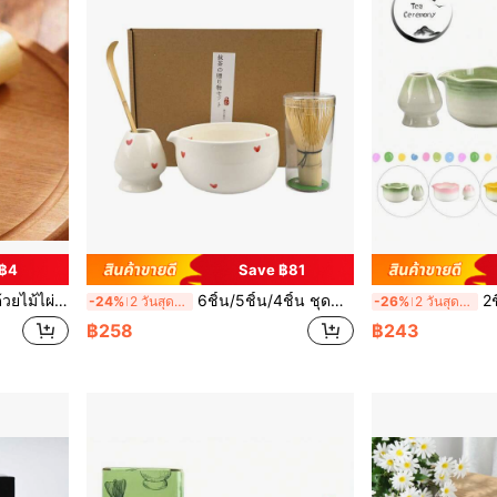
 ฿4
Save ฿81
าย เครื่องมือทำชา กลับสู่โรงเรียน
6ชิ้น/5ชิ้น/4ชิ้น ชุดประกอบด้วย ชามมัทฉะ, ผ้าเช็ดมัทฉะ, ช้อนมัทฉะ, ตะแกรงมัทฉะ และแปรงตีมัทฉะ, ของขวัญที่สมบูรณ์แบบสำหรับพิธีชงชา, ของตกแต่งแบบดั้งเดิม และช่วงเปิดเทอม
2ชิ้น/4ชิ้น
-24%
2 วันสุดท้าย
-26%
2 วันสุดท้าย
฿258
฿243