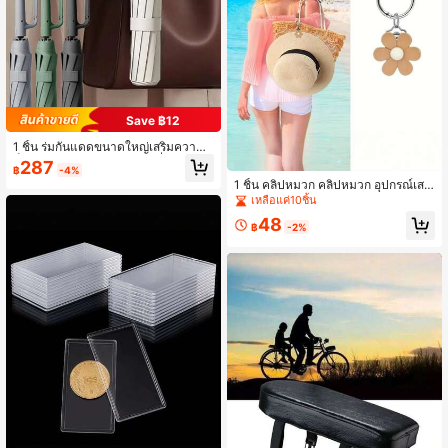
Save ฿12
1 ชิ้น ร่มกันแดดขนาดใหญ่เสริมความแ
ข็งแรง เปิด/ปิดอัตโนมัติ 10 ซี่ (ขนาด
287
฿
-4%
น้ำหนัก ซี่ร่ม สีซี่ร่ม แบบสุ่ม)
1 ชิ้น คลิปหมวก คลิปหมวก อุปกรณ์เสริ
ม คลิปแขวน ดอกทานตะวัน คลิปหมวก
เหลือแค่10ชิ้น
เดินทาง คลิปแขวนแว่นตา อุปกรณ์เสริ
48
มแฟชั่น อุปกรณ์เก็บหมวก อุปกรณ์แขว
฿
-2%
น