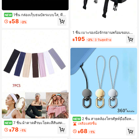
1ชิ้น กล่องเก็บธนบัตรแบบใส, ที่ป้
NEW
องกันบิลแบบใส, ที่จัดระเบียบซองธนบัต
58
฿
-2%
ร, ดีไซน์ทันสมัยมองเห็นได้, สไตล์มินิมอ
ล, ที่ใส่บัตรน้ำหนักเบาสำหรับจัดแสดง
และปกป้องธนบัตร, เหมาะสำหรับนักสะ
1 ชิ้น เบาะรองนั่งจักรยานพร้อมขอบเย็บ
สม
แบบเออร์โกโนมิกส์และทนทาน - เทคโ
195
฿
-2%
3 วันสุดท้าย
นโลยีความสบาย PU, ติดตั้งโดยไม่ต้อง
ใช้เครื่องมือ, พนักพิงจักรยานที่เข้ากันไ
ด้สำหรับผู้ชายและผู้หญิง, ความสบายใ
นการขับขี่ระยะไกล, เสถียรภาพที่เพิ่มขึ้
น ติดตั้งง่าย, การขับขี่ที่ราบรื่นสำหรับเ
บาะจักรยาน, จักรยาน
2 ชิ้น สายคล้องโทรศัพท์มือถือหมุ
NEW
7 ชิ้น ผ้าคาดศีรษะโยคะสีสันสดใส
นได้ 360 องศา: สายโลหะสั้นที่แข็งแรง
NEW
เหลือแค่9ชิ้น
สำหรับผู้หญิงและผู้ชาย - ผ้าคาดผมกีฬ
ปลายสายขนาดเล็กพร้อมห่วงล็อก พวง
78
68
฿
-1%
าซับเหงื่อสำหรับการวิ่ง บาสเกตบอล แ
กุญแจป้องกันการสูญหาย อุปกรณ์เสริม
฿
-1%
ละฟิตเนส , ออกแบบไม่ลื่น , อุปกรณ์เสริ
ที่ทนทาน