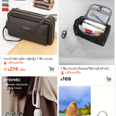
กระเป๋าสตางค์ยาวผู้หญิง 1 ชิ้น แบบสะ
พายข้างอเนกประสงค์ ใส่โทรศัพท์มือถือ
เหลือแค่2ชิ้น
ได้ ความจุขนาดใหญ่ ซิปคู่ กระเป๋าสตา
276
1 ชิ้น กระเป๋าเก็บของใช้ส่วนตัวสำหรับเ
งค์ยาวคู่ทรงเฉียง
฿
-8%
ดินทางแบบแขวนได้ ความจุขนาดให
เหลือแค่3ชิ้น
ญ่ ออกแบบหลายชั้นพร้อมตะขอ กระเป๋
169
าจัดระเบียบเครื่องสำอาง กระเป๋าจัดเก็
฿
บสำหรับเดินทางธุรกิจ