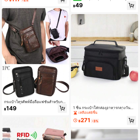
พลีเอสเตอร์ระบายอากาศดี ดีไซน์น้ำหนั
ตะเกียบ, หมอน, และเครื่องใช้บนโต๊ะอา
49
กเบา, มุ้งกันยุงแบบพกพาสำหรับเตียงข
฿
หาร เป็นของใช้หลายประโยชน์ แข็งแร
นาดเล็กสำหรับการเดินทาง
ง ทนทาน และไม่กลัวการตก
กระเป๋าโทรศัพท์มือถือแฟชั่นสำหรับกล
างแจ้ง 1 ชิ้น กระเป๋าสะพายข้างเดี่ยวสำ
149
1 ชิ้น กระเป๋าใส่กล่องอาหารกลางวันฉน
฿
หรับกีฬากลางแจ้ง กระเป๋าสี่เหลี่ยมเล็กส
วนกันความร้อน, ถุงน้ำแข็งกันรั่วหนา
เหลือแค่8ชิ้น
ะพายเฉียง กระเป๋าคาดเอวผู้ชาย
สำหรับกลางแจ้ง, กระเป๋าใส่กล่องอาหา
271
รกลางวันพกพาความจุขนาดใหญ่
฿
-3%