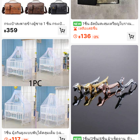
กระเป๋าสะพายข้างผู้ชาย 1 ชิ้น กระเป๋าส
1ชิ้น อัลบั้มสะสมเหรียญโบราณสี
NEW
ะพายไหล่ธุรกิจอเนกประสงค์ ถือได้ กระเ
ดำ 60 ช่อง หนังสือเก็บเหรียญอเนกประ
เหลือแค่8ชิ้น
359
฿
ป๋าเป้ผู้ชาย กระเป๋าเอกสารพร้อมสายปรั
สงค์พร้อมปกแขนเสื้อแบบตายตัวสำหรั
136
บได้
บจัดแสดงและปกป้องเหรียญสำหรับนัก
฿
-2%
สะสม (ใช้ได้กับคลิปหนีบกระดาษเท่านั้
น)
1ชิ้น มุ้งกันยุงแบบพับได้คลุมเต็ม (เฉพา
ะมุ้งกันยุง ไม่รวมขาตั้ง), มุ้งครอบเตียงโ
117
1ชิ้น/3ชิ้น/4ชิ้น ผ้าเช็ดจาน, ที่วาง
NEW
฿
-2%