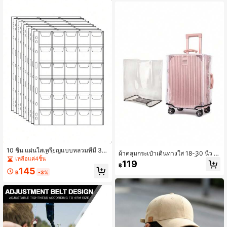
มผมกีฬา | ผ้าคาดผมอเนกประสงค์ | ผ้า
ซับเหงื่อ (ซับเหงื่อ, ไม่ลื่น, 7 สี)
10 ชิ้น แผ่นใสเหรียญแบบหลวมที่มี 30
ผ้าคลุมกระเป๋าเดินทางใส 18-30 นิ้ว แ
ช่อง แผ่นเหล่านี้เป็นหน้าภายในที่เหมา
เหลือแค่4ชิ้น
บบหนา ทนต่อการสึกหรอ กันน้ำ พร้อม
119
ะสำหรับอัลบั้มเหรียญและธนบัตรแบบห
฿
หูจับ
145
ลวม เป็นหน้าอัลบั้มเหรียญแบบใสสูงด้า
฿
-3%
นเดียว