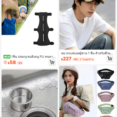
หมวกเบสบอลผู้ชาย 1 ชิ้น สำหรับศีรษะ
1ชิ้น ปลอกแขนยิงธนู PU ทนทาน
ใหญ่ ทรงลึก ปีกหมวกแบบเป็ด แผ่นบัง
NEW
227
฿
-5%
3 วันสุดท้าย
ปรับได้ สีดำ - 1ชิ้น สวมใส่สบายพร้อมส
แดดเบา สีพื้น หมวกกันแดดสำหรับใส่ก
58
฿
-2%
ายรัดหัวเข็มขัดนิรภัยสำหรับป้องกันปล
ลางแจ้งลำลองผู้ชาย
ายแขน เหมาะสำหรับการล่าสัตว์และก
ารฝึกยิงปืน อุปกรณ์ยิงธนู