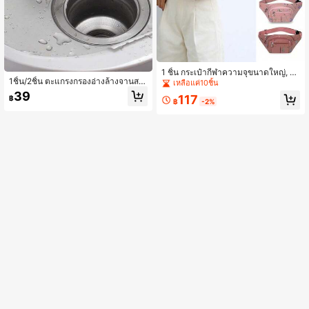
1 ชิ้น กระเป๋ากีฬาความจุขนาดใหญ่, กร
1ชิ้น/2ชิ้น ตะแกรงกรองอ่างล้างจานสแ
ะเป๋าคาดเอวสำหรับโทรศัพท์, กระเป๋าส
เหลือแค่10ชิ้น
ตนเลสพร้อมด้ามจับ, ตัวกรองตาข่ายละ
ะพายไหล่แบบอเนกประสงค์สำหรับวิ่ง
39
117
฿
เอียดกันสนิม, เหมาะสำหรับอ่างล้างจา
(ลวดลายตัดแบบสุ่ม)
฿
-2%
นและอ่างล้างหน้า, สแตนเลส 304, ป้อ
งกันการอุดตันได้ง่าย, เหมาะสำหรับกร
องผักและผลไม้, ของขวัญคริสต์มาส