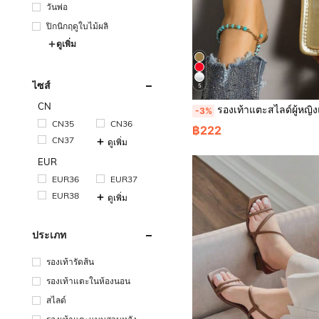
วันพ่อ
ปิกนิกฤดูใบไม้ผลิ
ดูเพิ่ม
ไซส์
5
CN
รองเท้าแตะสไลด์ผู้หญิงแฟชั่นพับได้ พื้นแบน จีบ พับได้ ใส่ได้ทุกฤดู รุ่นใหม่ฤดูร้อน สำหรับใส่นอก
-3%
CN35
CN36
฿222
CN37
ดูเพิ่ม
EUR
EUR36
EUR37
EUR38
ดูเพิ่ม
ประเภท
รองเท้ารัดส้น
รองเท้าแตะในห้องนอน
สไลด์