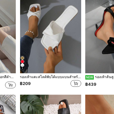
5
ๆ สไตล์มินิมอลหรูหรา
รองเท้าแตะสไลด์พับได้แบบแบนสำหรับผู้หญิง พื้นแบน รองเท้าแตะสำหรับใส่กลางแจ้ง สีขาว พื้นสีเหลือง หัวเหลี่ยม
รองเท้าส้นสูงแบบสวม ส้นเข็มแบบผูกบิดสีดำ รองเท้าแตะส้นสูงพื
NEW
฿209
฿439