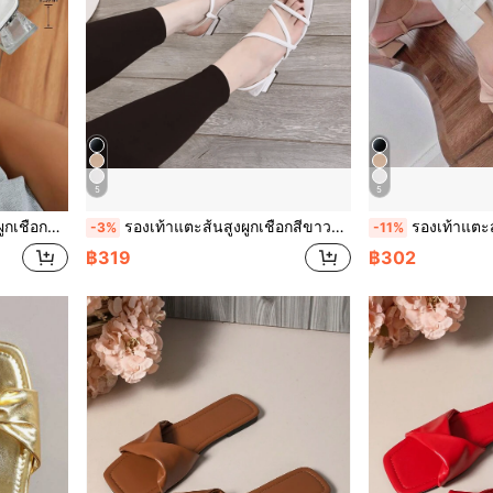
5
5
ั่นเรียบง่ายและสง่างาม
รองเท้าแตะส้นสูงผูกเชือกสีขาวผู้หญิง, รองเท้าแตะแฟชั่นสบายๆ สไตล์มินิมอลหรูหรา
รองเท้าแตะส้นสูงแบบผูกเชือกสีน้ำตาล
-3%
-11%
฿319
฿302