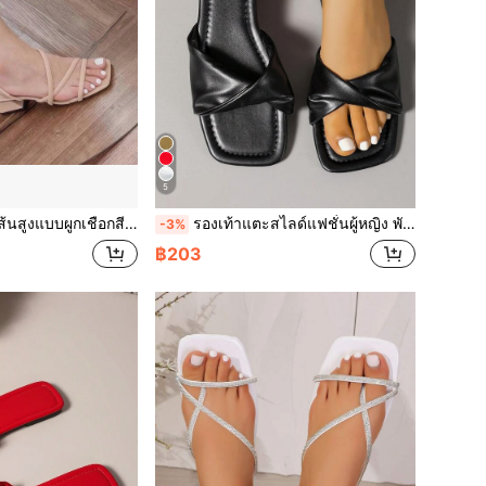
5
สำหรับผู้หญิง, รองเท้าแตะลำลองแฟชั่นเรียบง่ายและสง่างาม
รองเท้าแตะสไลด์แฟชั่นผู้หญิง พับได้ พื้นแบน จีบ สำหรับทุกฤดู สไตล์ใหม่ฤดูร้อน สำหรับใส่กลางแจ้ง สีขาวพื้นเหลือง หัวเหลี่ยม
-3%
฿203