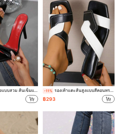
้นแดงเซ็กซี่สำหรับผู้หญิง รองเท้าแตะแบบสไลด์หัวแหลม แฟชั่นสำหรับงานปาร์ตี้บนรันเวย์กลางแจ้ง
รองเท้าแตะส้นสูงแบบสีคอนทราสต์สีดำและสีขาวสำหรับผู้หญิง รองเท้าแตะสุภาพสตรีที่มีสไตล์และเป็นกันเอง
-11%
฿293