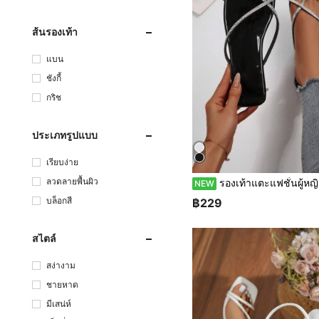
ส้นรองเท้า
แบน
ชังกี้
กริช
ประเภทรูปแบบ
เรียบง่าย
ลวดลายพื้นผิว
รองเท้าแตะแฟชั่นผู้หญิง 2026 ใหม่ ประดับเพชรประกาย สายไขว้ หัวเหลี่ยม ดีไซน์ผูกเชือก 
NEW
บล็อกสี
฿229
สไตล์
สง่างาม
ชายหาด
มีเสน่ห์