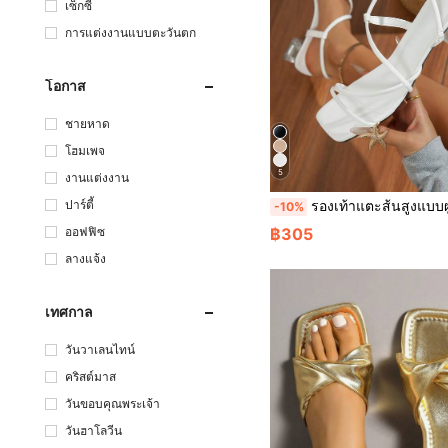
เซ็กซี่
การแต่งงานแบบตะวันตก
โอกาส
ชายหาด
โฮมเพจ
5
งานแต่งงาน
รองเท้าแตะส้นสูงแบบผูกเชือกสีน้ำตาลสำหรับผู้หญิง, รองเท้าแตะลำลองแฟช
ปาร์ตี้
-10%
ออฟฟิซ
฿305
ลางแจ้ง
เทศกาล
วันวาเลนไทน์
คริสต์มาส
วันขอบคุณพระเจ้า
วันฮาโลวีน