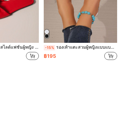
สำหรับทุกฤดู สไตล์ใหม่ฤดูร้อน พื้นแบนสำหรับกลางแจ้ง สีขาวพื้นเหลือง หัวเหลี่ยม
รองเท้าแตะสวมผู้หญิงแบบแบน 2026 ใหม่ ประดับคริสตัลประกาย สายไขว้ ดีไซน์หัวเหลี่ยม ผูกเชือก แฟชั่น มีเสน่ห์ สบาย อเนกประสงค์
-15%
฿195