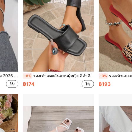
มีเสน่ห์ สบาย แมตช์ง่าย แบบแบน
รองเท้าแตะส้นแบนผู้หญิง สีดำดีไซน์บล็อกสี หัวเหลี่ยม แฟชั่นฤดูใบไม้ผลิ/ฤดูร้อน หนังนุ่ม ส้นแบน แบบสวม สีพื้น ใหม่ สำหรับชายหาดและใส่ในบ้าน
รองเท้าแตะแฟลตสีแดงแฟชั่นลำลองใส่สบายแบบสวมลายเสือดา
-8%
-3%
฿174
฿193