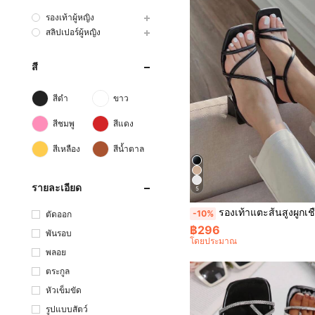
รองเท้าผู้หญิง
สลิปเปอร์ผู้หญิง
สี
สีดำ
ขาว
สีชมพู
สีแดง
สีเหลือง
สีน้ำตาล
รายละเอียด
5
รองเท้าแตะส้นสูงผูกเชือกสีดำสำหรับผู้หญิง, รองเท้าแตะแฟชั่นสบาย
-10%
ตัดออก
฿296
พันรอบ
โดยประมาณ
พลอย
ตระกูล
หัวเข็มขัด
รูปแบบสัตว์