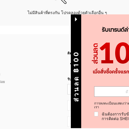
ไม่มีสินค้าที่ตรงกัน โปรดลองด้วยตัวเลือกอื่น ๆ
ส่วนลด ฿100
ติดตามเรา
ส
รับข่าวสาร SHEIN
่อย
การลงทะเบียนแสดงว่า
TH + 66
เรา
ฉันต้องการรับข
การติดต่อ SHE
TH + 66