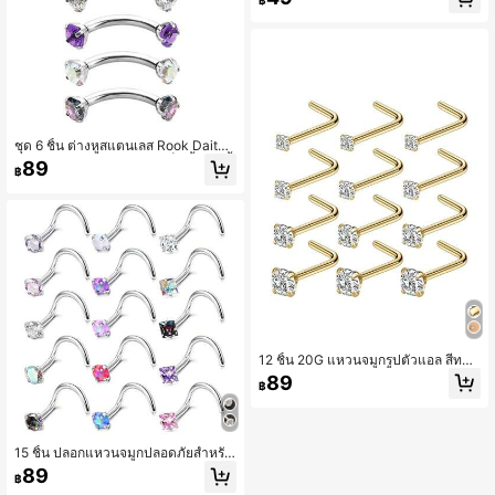
฿
g ชุด ,
ชุด 6 ชิ้น ต่างหูสแตนเลส Rook Daith,
ปากกระเทย/ห่วงริมฝีปาก, เข็มขึ้นเส้นคิ้
89
฿
ว, บาร์เบลล์กระดูกอ่อน, เครื่องประดับเจ
าะ 8 มม. (5/16 นิ้ว) CZ
12 ชิ้น 20G แหวนจมูกรูปตัวแอล สีทอง
พร้อมซีซีบหู ทำจากเหล็กกล้าไร้สนิมเกร
89
฿
ด 316L แหวนจมูก/ปุ่มแทงผิวตกแต่ง
สำหรับผู้หญิงและผู้ชาย ขนาด 1.5มม. 2
มม. 2.5มม. 3มม.
15 ชิ้น ปลอกแหวนจมูกปลอดภัยสำหรับ
คนแพ้, ปุ่มแหวนจมูกสแตนเลส 20G, แ
89
฿
หวนจมูก/ใบหูรูปตัว S, จิวเวลรี่เพชรพิลึ