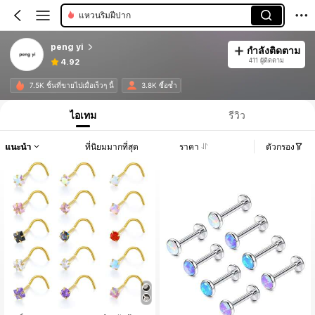
แหวนริมฝีปาก
peng yi
กำลังติดตาม
411 ผู้ติดตาม
4.92
7.5K ชิ้นที่ขายไปเมื่อเร็วๆ นี้
3.8K ซื้อซ้ำ
ไอเทม
รีวิว
แนะนำ
ที่นิยมมากที่สุด
ราคา
ตัวกรอง