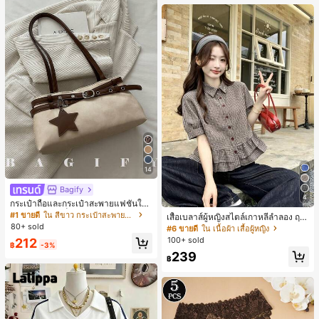
14
Bagify
4
กระเป๋าถือและกระเป๋าสะพายแฟชั่นให
ม่ ตกแต่งด้วยเข็มขัด เหมาะสำหรับงาน
#1 ขายดี
ใน สีขาว กระเป๋าสะพายผู้หญิง
เสื้อเบลาส์ผู้หญิงสไตล์เกาหลีลำลอง ฤดู
ปาร์ตี้ การรวมตัว การออกไปข้างนอก ก
80+ sold
ใบไม้ผลิ/ฤดูร้อนใหม่ ชายระบาย ชิคแล
#6 ขายดี
ใน เนื้อผ้า เสื้อผู้หญิง
ารท่องเที่ยว การช้อปปิ้ง และการใช้งาน
ะหรูหรา
100+ sold
212
ประจำวัน สามารถเก็บเหรียญ โทรศัพท์
฿
-3%
เหมาะสำหรับกระเป๋าทำงานของพนักง
239
฿
านออฟฟิศ นักศึกษามหาวิทยาลัย และ
พนักงานออฟฟิศ กระเป๋าผู้หญิงที่หรูหรา