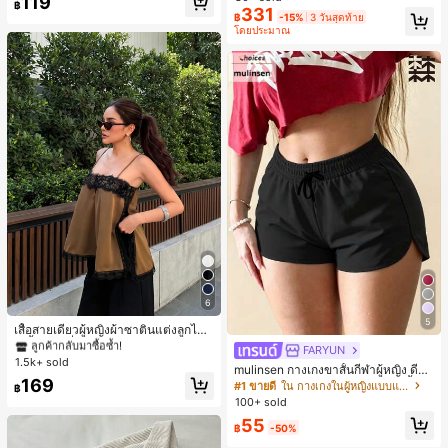
119
ประจำวันและทำงาน, ให้ความรู้สึกวินเ
฿
331
฿
-15%
3 วันสุดท้าย
ทจสำหรับฤดูรับปริญญา, เทศกาลดนตร
โดยประมาณ
ี, การแข่งม้าดาร์บี้, วันประกาศอิสรภาพ
6
#1 ขายดี
ใน สีกากี เสื้อสตรี เสื้อเบลาส์ & Tee
5
ลูกค้ากลับมาซื้อซ้ำ!
เสื้อสายเดี่ยวผู้หญิงผ้าซาตินแต่งลูกไม้
- เสื้อสายเดี่ยวฤดูร้อนสีคากีมีรอยผ่าด้า
#1 ขายดี
#1 ขายดี
ใน สีกากี เสื้อสตรี เสื้อเบลาส์ & Tee
ใน สีกากี เสื้อสตรี เสื้อเบลาส์ & Tee
FARYUN
นข้างที่น่าดึงดูดแบบสบายๆ
1.5k+ sold
ลูกค้ากลับมาซื้อซ้ำ!
ลูกค้ากลับมาซื้อซ้ำ!
mulinsen กางเกงขาสั้นกีฬาผู้หญิง ดีไซ
#1 ขายดี
ใน สีกากี เสื้อสตรี เสื้อเบลาส์ & Tee
169
น์ปลายเปิด เอวยืดหยุ่น กางเกงขาสั้น
#1 ขายดี
ใน กางเกงในผู้หญิงแบบแอคทีฟ
฿
ลำลองกีฬาฤดูร้อน ความยาว 3/4
ลูกค้ากลับมาซื้อซ้ำ!
100+ sold
55
฿
-50%