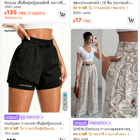
Resyla เสื้อยืดผู้หญิงคอตัดสี, หลากสี, ล
ชุดแปรงแต่งหน้า 16 ชิ้น ประกอบด้วยแ
ายพิมพ์แมวน่ารัก, เสื้อสำหรับออกไปเที่
100+ sold
ปรงแต่งหน้า 13 ชิ้น, ฟองน้ำแต่งหน้ารู
#2 ขายดี
ใน การแต่งหน้า ชุดแปรง
ยวฤดูร้อน, ดีไซน์กราฟิก, ความรู้สึกพรีเ
ปหยดน้ำ 1 ชิ้น, แปรงแป้งรองพื้นกลม 1
135
600+ sold
฿
-15%
3 วันสุดท้าย
มียม, ลำลองอเนกประสงค์, สวมใส่ประ
ชิ้น และฟองน้ำแต่งหน้ารูปสามเหลี่ยม
โดยประมาณ
17
จำวัน, กลางแจ้ง, ช้อปปิ้ง, การเดินทาง
1 ชิ้น - ชุดคลาสสิก ทำจากขนสังเคราะ
฿
-11%
เสื้อผ้ากลางแจ้ง
ห์นุ่มและเป็นมิตรต่อผิว เหมาะสำหรับผู้
หญิงและเด็กผู้หญิง เหมาะสำหรับฤดูใบ
ไม้ร่วงและฤดูหนาว
5
5
FARYUN
#ชุดฤดูร้อน
mulinsen กางเกงขาสั้นผู้หญิงแบบสบา
ยๆ สีพื้น หลวม อเนกประสงค์ กางเกงขา
#3 ขายดี
ใน กางเกงในผู้หญิงแบบแอคทีฟ
SHEIN Elenzya กางเกงคูลอตลายจุดเ
สั้นกีฬา 2-In-1 สำหรับวิ่ง ฟิตเนส และก
อวสูงแบบใหม่สำหรับฤดูใบไม้ผลิ/ฤดูร้อ
70+ sold
#4 ขายดี
ใน หลากสี กางเกงลำลอง
ารฝึกซ้อมกีฬาในฤดูร้อน
น, สไตล์หรูหราเหมาะสำหรับใส่ในชีวิต
80+ sold