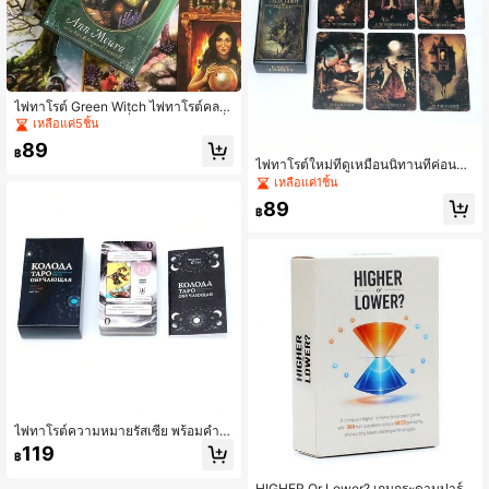
ไพ่ทาโรต์ Green Witch ไพ่ทาโรต์คลา
สสิกเหมาะสำหรับผู้เริ่มต้น พร้อมภาพที่
เหลือแค่5ชิ้น
สวยงามและพื้นผิวไพ่ที่เรียบเนียน
89
฿
ไพ่ทาโรต์ใหม่ที่ดูเหมือนนิทานที่ค่อนข้า
งน่ากลัว ไพ่ทาโรต์ธีมมืด ระบบ Wettert
เหลือแค่1ชิ้น
arot มาตรฐานที่เป็นมิตรกับผู้เริ่มต้น เห
89
มาะอย่างยิ่งสำหรับผู้เริ่มต้นใช้งาน ของ
฿
ขวัญวันเกิดที่เหมาะสมสำหรับการเป็นเ
พื่อน
ไพ่ทาโรต์ความหมายรัสเซีย พร้อมคำอ
ธิบายบนหน้าไพ่ รวมถึงกลุ่มดาว สัญลัก
119
฿
ษณ์ทางโหราศาสตร์ เวลา และเนื้อหาอื่
นๆ เหมาะสำหรับผู้เริ่มต้นเรียนรู้และศึก
HIGHER Or Lower? เกมกระดานปาร์ตี้