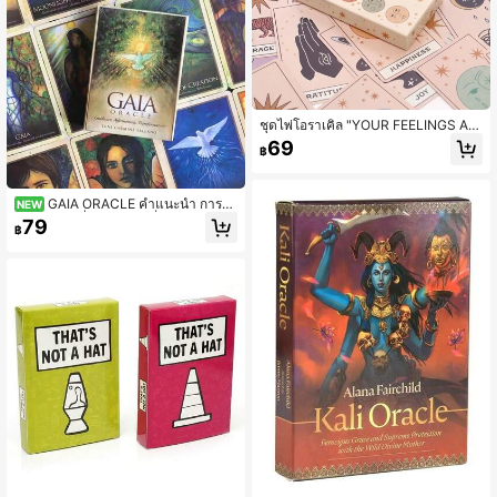
ชุดไพ่โอราเคิล "YOUR FEELINGS AR
E VALID" ประกอบด้วย 48 ใบ พร้อมคู่มื
69
฿
อแผ่นพับ มีความหมาย คำแนะนำ และ
วิธีการใช้ไพ่โอราเคิล ลิขสิทธิ์ 2023 โด
ย LEIGHANN HUBERMAN
GAIA ORACLE คำแนะนำ การยื
NEW
นยัน การเปลี่ยนแปลง เครื่องมือลึกลับระ
79
฿
ดับเริ่มต้น