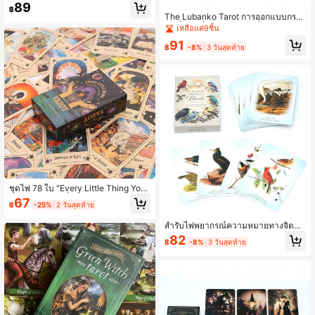
มฮาโลวีน, ไพ่ Tarot ภาษาอังกฤษ และเ
89
฿
กมการ์ดโหราศาสตร์ สแกน QR Code เ
The Lubanko Tarot การออกแบบกรา
พื่อรับคู่มือเริ่มต้นเล่นเกม
ฟิกที่ยอดเยี่ยม ระบบ VIT ที่ใช้งานง่ายม
เหลือแค่9ชิ้น
าก และเครื่องมือพยากรณ์ที่สะดวกเหมา
91
ะสำหรับผู้เริ่มต้น
฿
-8%
3 วันสุดท้าย
ชุดไพ่ 78 ใบ "Every Little Thing You
Do Is Magic" เชื่อมโยงกับไพ่ทาโร่ Eve
67
฿
-25%
2 วันสุดท้าย
ry Little Thing You Do Is Magic Taro
t เป็นช่องทางของคุณสู่การเติบโตส่วนบุ
สำรับไพ่พยากรณ์ความหมายทางจิตวิ
คคลและการค้นพบตัวตนที่คุณตามหาอ
ญญาณของนก ค้นพบปัญญาและข้อมูลเ
ยู่
82
฿
-8%
3 วันสุดท้าย
ชิงลึกของทูตสวรรค์ที่มีปีกเหล่านี้ นกที่ส
วยงามและคล่องแคล่วจะนำทางคุณ ช่ว
ยให้คุณมองเห็นโลกนี้จากมุมมองของพ
ระเจ้า