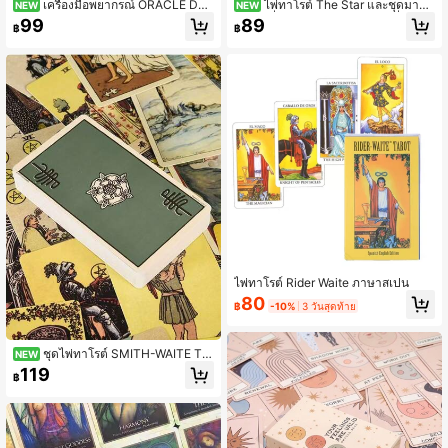
เครื่องมือพยากรณ์ ORACLE DU
ไพ่ทาโรต์ The Star และชุดมาตร
NEW
NEW
DESTIN พร้อมคำแนะนำผลิตภัณฑ์ในเ
ฐาน เครื่องมือทำนายดวงชะตาที่มีโทน
99
89
฿
฿
วอร์ชันภาษาฝรั่งเศส
สีน้ำเงิน เหมาะสำหรับผู้เริ่มต้นในฐานะ
สิ่งของลึกลับ
ไพ่ทาโรต์ Rider Waite ภาษาสเปน
80
฿
-10%
3 วันสุดท้าย
ชุดไพ่ทาโรต์ SMITH-WAITE TA
NEW
ROT DECK CENTENNIAL EDITION
119
฿
ชุดมาตรฐาน 78 ใบ เหมาะสำหรับผู้เริ่ม
ต้น ภาพสวยงามและพื้นผิวไพ่เรียบเนีย
น