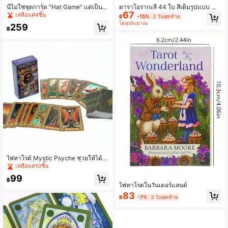
นี่ไม่ใช่ชุดการ์ด "Hat Game" แต่เป็นชุ
ดาราโอรากะลี 44 ใบ สีเต็มรูปแบบ น้ำ
67
ดการ์ดขยายที่สมบูรณ์สำหรับเกม เกมบ
หนัก 100 กรัม
เหลือแค่4ชิ้น
฿
-15%
2 วันสุดท้าย
นโต๊ะที่น่าสนใจ และเกมปาร์ตี้
โดยประมาณ
259
฿
ไพ่ทาโรต์ Mystic Psyche ช่วยให้ได้รั
บคำตอบที่ลึกซึ้งและถูกต้องที่สุดจากภา
เหลือแค่10ชิ้น
ยในตนเอง ดีไซน์กราฟิกที่สวยงาม ระบ
99
บ VIT ที่ใช้งานง่ายมาก และเครื่องมือพ
฿
ไพ่ทาโรตในวันเดอร์แลนด์
ยากรณ์ที่สะดวก เหมาะสำหรับผู้เริ่มต้น
ของขวัญวันเกิด
83
฿
-7%
3 วันสุดท้าย