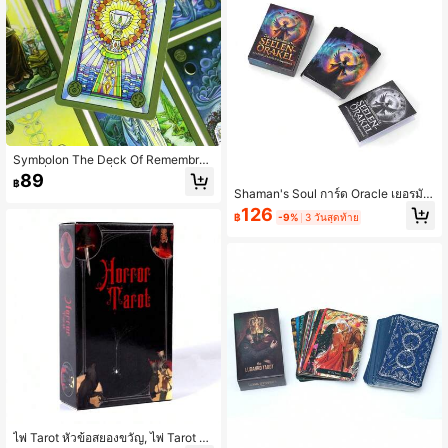
Symbolon The Deck Of Remembran
ce เครื่องมือลึกลับที่ประณีต เหมาะสำห
89
฿
รับผู้เริ่มต้น
Shaman's Soul การ์ด Oracle เยอรมัน
64 ใบ พร้อมคู่มือการใช้งานสำหรับเกม
126
฿
-9%
3 วันสุดท้าย
กระดานทั่วไป, การทำนายเหตุการณ์ใน
อนาคต, การ์ด Oracle ที่ต้องมีสำหรับผู้
ที่ชื่นชอบลัทธิลึกลับ และการ์ด Oracle เ
บื้องต้นสำหรับผู้เริ่มต้น
ไพ่ Tarot หัวข้อสยองขวัญ, ไพ่ Tarot ธี