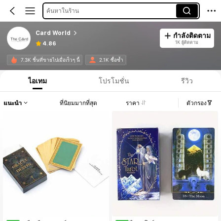
ค้นหาในร้าน
Card World
กำลังติดตาม
1K ผู้ติดตาม
4.86
7.3K ชิ้นที่ขายไปเมื่อเร็วๆ นี้
2.1K ซื้อซ้ำ
ไอเทม
โปรโมชั่น
รีวิว
แนะนำ
ที่นิยมมากที่สุด
ราคา
ตัวกรอง