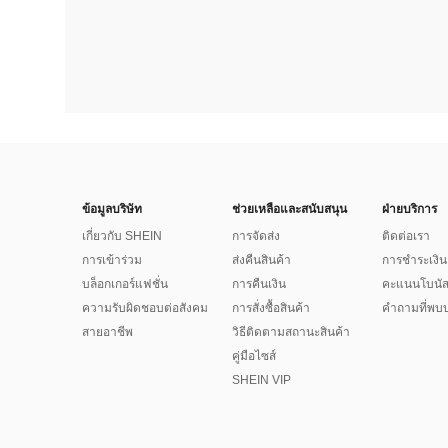
ข้อมูลบริษัท
ช่วยเหลือและสนับสนุน
ฝ่ายบริการ
เกี่ยวกับ SHEIN
การจัดส่ง
ติดต่อเรา
การเข้าร่วม
ส่งคืนสินค้า
การชำระเงิน
บล็อกเกอร์แฟชั่น
การคืนเงิน
คะแนนโบนั
ความรับผิดชอบต่อสังคม
การสั่งซื้อสินค้า
คำถามที่พบบ
สายอาชีพ
วิธีติดตามสถานะสินค้า
คู่มือไซส์
SHEIN VIP