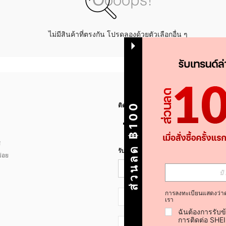
ไม่มีสินค้าที่ตรงกัน โปรดลองด้วยตัวเลือกอื่น ๆ
ส่วนลด ฿100
ติดตามเรา
ส
รับข่าวสาร SHEIN
่อย
การลงทะเบียนแสดงว่า
TH + 66
เรา
ฉันต้องการรับข
การติดต่อ SHE
TH + 66