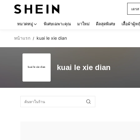
เดรส
Use up 
หมวดหมู่
พิเศษเฉพาะคุณ
มาใหม่
ดีลสุดพิเศษ
เสื้อผ้าผู้ห
หน้าแรก
kuai le xie dian
/
kuai le xie dian