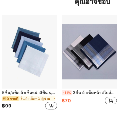
คุณอาจชอบ
5ชิ้น/แพ็ค ผ้าเช็ดหน้าสีพื้น นุ่ม น้ำหนักเบา พกพาสะดวก ดูดซับน้ำ สำหรับผู้ชาย กิจกรรมกลางแจ้ง กีฬา งานแต่งงาน อุปกรณ์เสริม
3ชิ้น ผ้าเช็ดหน้าสไตล์วินเทจ, นุ่มและซึมซับได้ดี เหมาะสำหรับการใช้งานประจำวัน เป็นผ้าเช็ดคอหรือผ้าเช็ดหน้าสำหรับสุภาพบุรุษ
-11%
ใน ผ้าเช็ดหน้าผู้ชาย
#10 ขายดี
฿70
฿99