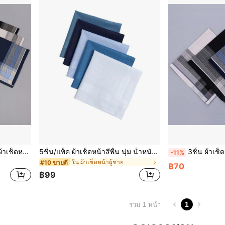
6ชิ้น/แพ็ค ผ้าเช็ดหน้าผู้ชาย, ผ้าเช็ดหน้าลายตารางสีบล็อก, ผ้าเช็ดมือขนาดใหญ่บางซับน้ำ, ผ้าเช็ดหน้าสูทสุภาพบุรุษ, ของขวัญงานแต่งงาน/วันพ่อ, อุปกรณ์เสริม
5ชิ้น/แพ็ค ผ้าเช็ดหน้าสีพื้น นุ่ม น้ำหนักเบา พกพาสะดวก ดูดซับน้ำ สำหรับผู้ชาย กิจกรรมกลางแจ้ง กีฬา งานแต่งงาน อุปกรณ์เสริม
3ชิ้น ผ้าเช็ดหน้าสไตล์วินเทจ, นุ่มและซึมซับได้ดี 
-11%
ใน ผ้าเช็ดหน้าผู้ชาย
#10 ขายดี
฿70
฿99
1
รวม 1 หน้า