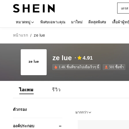
เดรส
Use up 
หมวดหมู่
พิเศษเฉพาะคุณ
มาใหม่
ดีลสุดพิเศษ
เสื้อผ้าผู้ห
หน้าแรก
ze lue
/
ze lue
4.91
1.4K ชิ้นที่ขายไปเมื่อเร็วๆ นี้
501 ซื้อซ้ำ
ไอเทม
รีวิว
ตัวกรอง
มากกว่า
องค์ประกอบ