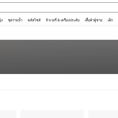
and down arrow keys to navigate search การค้นหาล่าสุด and ค้นหา. Press Enter to
ญิง
ชุดว่ายน้ำ
พลัสไซส์
จิวเวลรี่ & เครื่องประดับ
เสื้อผ้าผู้ชาย
เด็ก