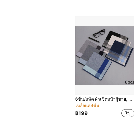
6ชิ้น/แพ็ค ผ้าเช็ดหน้าผู้ชาย, ผ้าเช็ดหน้าลายตารางสีบล็อก, ผ้าเช็ดมือขนาดใหญ่บางซับน้ำ, ผ้าเช็ดหน้าสูทสุภาพบุรุษ, ของขวัญงานแต่งงาน/วันพ่อ, อุปกรณ์เสริม
เหลือแค่4ชิ้น
฿199