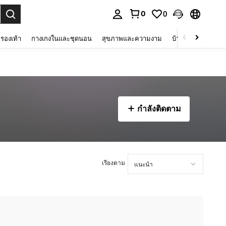
0
0
 select.
รองเท้า
กางเกงในและชุดนอน
สุขภาพและความงาม
บ้านและที่อยู่อาศัย
กำลังติดตาม
เรียงตาม