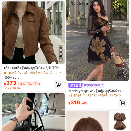
หญิงและเด็กผู้หญิง เหมาะสำหรับฤดูใบ
ไม้ร่วงและฤดูหนาว
17
เสื้อแจ็คเก็ตผู้หญิงฤดูใบไม้ผลิ/ใบไม้ร่วง
สีพื้น หนังเทียม สไตล์ปกคอเสื้อ ซิปขึ้น
#1 ขายดี
ใน เครื่องบินทิ้งระเบิด แจ็คเก็ตผู้หญิง
แขนยาว สไตล์ลำลอง วิทยาลัย สนามบิ
6
100+ sold
น เสื้อนอก สีน้ำตาล สไตล์สบายๆ ฤดูใบ
373
฿
-15%
วันสุดท้าย
ไม้ร่วง
#ชุดฤดูร้อน
โดยประมาณ
Modelyn ชุดเดรสผู้หญิงฤดูร้อนผ้าตาข่
ายพิมพ์ลาย คอไม่สมมาตร จับจีบ หรูหร
#2 ขายดี
ใน ดอกไม้ เดรสสั้นผู้หญิง
า เซ็กซี่
316
฿
-4%