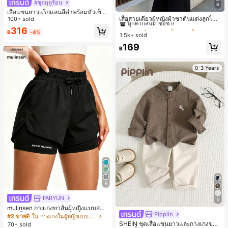
#ชุดฤดูร้อน
6
#2 ขายดี
ใน สีกากี เสื้อสตรี เสื้อเบลาส์ & Tee
เสื้อแขนยาวแร็กแลนสีดำพร้อมหัวเข็ม
ลูกค้ากลับมาซื้อซ้ำ!
เสื้อสายเดี่ยวผู้หญิงผ้าซาตินแต่งลูกไม้
ขัดโลหะ ฤดูใบไม้ผลิ/ฤดูร้อน สไตล์โบฮีเ
100+ sold
- เสื้อสายเดี่ยวฤดูร้อนสีคากีมีรอยผ่าด้า
มียนวินเทจ เหมาะสำหรับงานแต่งงาน
#2 ขายดี
#2 ขายดี
ใน สีกากี เสื้อสตรี เสื้อเบลาส์ & Tee
ใน สีกากี เสื้อสตรี เสื้อเบลาส์ & Tee
316
นข้างที่น่าดึงดูดแบบสบายๆ
฿
-4%
งานปาร์ตี้ การเดินทางไปทำงาน และสุ
1.5k+ sold
ลูกค้ากลับมาซื้อซ้ำ!
ลูกค้ากลับมาซื้อซ้ำ!
นทรียศาสตร์
#2 ขายดี
ใน สีกากี เสื้อสตรี เสื้อเบลาส์ & Tee
169
฿
ลูกค้ากลับมาซื้อซ้ำ!
0-3 Years
5
FARYUN
5
mulinsen กางเกงขาสั้นผู้หญิงแบบสบา
Pipplin
ยๆ สีพื้น หลวม อเนกประสงค์ กางเกงขา
#2 ขายดี
ใน กางเกงในผู้หญิงแบบแอคทีฟ
สั้นกีฬา 2-In-1 สำหรับวิ่ง ฟิตเนส และก
SHEIN ชุดเสื้อแขนยาวและกางเกงขาย
70+ sold