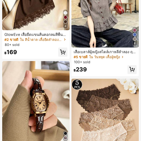
4
GlowEve เสื้อยืดแขนสั้นคอกลมสีพื้นลำ
ลองอเนกประสงค์สำหรับผู้หญิง
#2 ขายดี
ใน สีน้ำตาล เสื้อยืดลำลองพื้นฐาน
4
80+ sold
169
เสื้อเบลาส์ผู้หญิงสไตล์เกาหลีลำลอง ฤดู
฿
ใบไม้ผลิ/ฤดูร้อนใหม่ ชายระบาย ชิคแล
#5 ขายดี
ใน วันหยุด เสื้อผู้หญิง
ะหรูหรา
100+ sold
239
฿