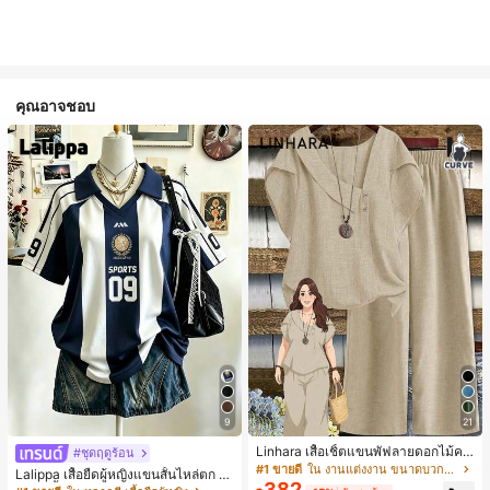
คุณอาจชอบ
9
21
Linhara เสื้อเชิ้ตแขนพัฟลายดอกไม้คอ
#ชุดฤดูร้อน
ปกไม่สมมาตรสำหรับผู้หญิงไซส์ใหญ่ +
#1 ขายดี
ใน งานแต่งงาน ขนาดบวก Co-Ords
Lalippa เสื้อยืดผู้หญิงแขนสั้นไหล่ตก ค
กางเกงลำลองทรงหลวมเอวยางยืด 2 ชิ้
382
อวีปกเสื้อ ลายพิมพ์ดิจิทัลลายทาง สไตล์