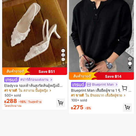
5
Save ฿51
Save ฿14
#ปาร์ตี้ก่อนแต่งงาน
Blueprint Man
1
Eladyva รองเท้าส้นสูงรัดส้นผู้หญิงมีดอ
1
กไม้ประดับตาข่ายเสริมและสามารถสว
Blueprint Man เสื้อยืดผู้ชาย 1 ชิ้น คอเ
#1 ขายดี
ใน สง่างาม ปั๊มผู้หญิง
มได้สองแบบ ส้นสูง 7 ซม. รูปแบบโรมัน
ฮนลีย์ ผ้าถักลายวาฟเฟิล คอวีเล็ก ทรงห
#1 ขายดี
ใน มีรอยบาก เสื้อยืดผู้ชาย
500+ sold
หรูหรา ส้นเข็ม ลุคเทพนิยาย
ลวม บาง ระบายอากาศได้ดี ใส่สบาย มี
288
100+ sold
฿
-15%
วันสุดท้าย
กระดุม สไตล์ Old Money ทรงยุโรป ไซ
โดยประมาณ
275
ส์ใหญ่กว่าปกติ กรุณาเลือกไซส์เล็กลงเพื่
฿
-5%
อให้พอดีขึ้น