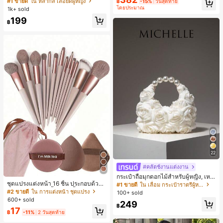
#1 ขายดี
ใน หลากสี เสื้อยืดผู้หญิง
฿
-15%
วันสุดท้าย
น สำหรับฤดูใบไม้ผลิ/ฤดูร้อน
สปอร์ตแฟชั่นมินิมอล ของขวัญสำหรับเ
โดยประมาณ
1k+ sold
พื่อน
199
฿
22
#คลัตช์งานแต่งงาน
กระเป๋าถือมุกดอกไม้สำหรับผู้หญิง, เหม
ชุดแปรงแต่งหน้า 16 ชิ้น ประกอบด้วยแ
าะสำหรับชุดราตรี, ชุดบอล, เครื่องประ
#1 ขายดี
ใน เลื่อม กระเป๋าราตรีผู้หญิง
ปรงแต่งหน้า 13 ชิ้น, ฟองน้ำแต่งหน้ารู
ดับงานแต่งงาน, กระเป๋าสตางค์สุภาพส
#2 ขายดี
ใน การแต่งหน้า ชุดแปรง
100+ sold
ปหยดน้ำ 1 ชิ้น, แปรงแป้งรองพื้นกลม 1
ตรีหรูหรา, ของขวัญสำหรับผู้หญิง (ลาย
600+ sold
249
ชิ้น และฟองน้ำแต่งหน้ารูปสามเหลี่ยม
สุ่ม)
฿
17
1 ชิ้น - ชุดคลาสสิก ทำจากขนสังเคราะ
฿
-11%
2 วันสุดท้าย
ห์นุ่มและเป็นมิตรต่อผิว เหมาะสำหรับผู้