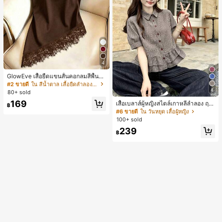
4
GlowEve เสื้อยืดแขนสั้นคอกลมสีพื้นลำ
ลองอเนกประสงค์สำหรับผู้หญิง
#2 ขายดี
ใน สีน้ำตาล เสื้อยืดลำลองพื้นฐาน
4
80+ sold
169
เสื้อเบลาส์ผู้หญิงสไตล์เกาหลีลำลอง ฤดู
฿
ใบไม้ผลิ/ฤดูร้อนใหม่ ชายระบาย ชิคแล
#6 ขายดี
ใน วันหยุด เสื้อผู้หญิง
ะหรูหรา
100+ sold
239
฿