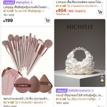
Linhara เสื้อเชิ้ตแขนพัฟลายดอกไม้คอ
#ชุดฤดูร้อน
ปกไม่สมมาตรสำหรับผู้หญิงไซส์ใหญ่ +
#1 ขายดี
ใน งานแต่งงาน ขนาดบวก Co-Ords
Lalippa เสื้อยืดผู้หญิงแขนสั้นไหล่ตก ค
กางเกงลำลองทรงหลวมเอวยางยืด 2 ชิ้
404
อวีปกเสื้อ ลายพิมพ์ดิจิทัลลายทาง สไตล์
#1 ขายดี
ใน หลากสี เสื้อยืดผู้หญิง
฿
-10%
วันสุดท้าย
น สำหรับฤดูใบไม้ผลิ/ฤดูร้อน
สปอร์ตแฟชั่นมินิมอล ของขวัญสำหรับเ
โดยประมาณ
1k+ sold
พื่อน
199
฿
22
#คลัตช์งานแต่งงาน
กระเป๋าถือมุกดอกไม้สำหรับผู้หญิง, เหม
ชุดแปรงแต่งหน้า 16 ชิ้น ประกอบด้วยแ
าะสำหรับชุดราตรี, ชุดบอล, เครื่องประ
#1 ขายดี
ใน เลื่อม กระเป๋าราตรีผู้หญิง
ปรงแต่งหน้า 13 ชิ้น, ฟองน้ำแต่งหน้ารู
ดับงานแต่งงาน, กระเป๋าสตางค์สุภาพส
#2 ขายดี
ใน การแต่งหน้า ชุดแปรง
100+ sold
ปหยดน้ำ 1 ชิ้น, แปรงแป้งรองพื้นกลม 1
ตรีหรูหรา, ของขวัญสำหรับผู้หญิง (ลาย
600+ sold