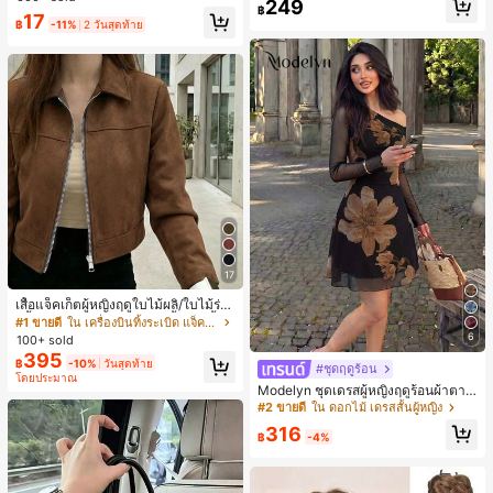
249
ชิ้น และฟองน้ำแต่งหน้ารูปสามเหลี่ยม
สุ่ม)
฿
17
1 ชิ้น - ชุดคลาสสิก ทำจากขนสังเคราะ
฿
-11%
2 วันสุดท้าย
ห์นุ่มและเป็นมิตรต่อผิว เหมาะสำหรับผู้
หญิงและเด็กผู้หญิง เหมาะสำหรับฤดูใบ
ไม้ร่วงและฤดูหนาว
17
เสื้อแจ็คเก็ตผู้หญิงฤดูใบไม้ผลิ/ใบไม้ร่วง
สีพื้น หนังเทียม สไตล์ปกคอเสื้อ ซิปขึ้น
#1 ขายดี
ใน เครื่องบินทิ้งระเบิด แจ็คเก็ตผู้หญิง
แขนยาว สไตล์ลำลอง วิทยาลัย สนามบิ
6
100+ sold
น เสื้อนอก สีน้ำตาล สไตล์สบายๆ ฤดูใบ
395
฿
-10%
วันสุดท้าย
ไม้ร่วง
#ชุดฤดูร้อน
โดยประมาณ
Modelyn ชุดเดรสผู้หญิงฤดูร้อนผ้าตาข่
ายพิมพ์ลาย คอไม่สมมาตร จับจีบ หรูหร
#2 ขายดี
ใน ดอกไม้ เดรสสั้นผู้หญิง
า เซ็กซี่
316
฿
-4%