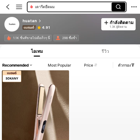
เตารีดยืดผม
huatan
กำลังติดตาม
1.3K ผู้ติดตาม
4.91
1.1K ชิ้นที่ขายไปเมื่อเร็วๆ นี้
298 ซื้อซ้ำ
ไอเทม
รีวิว
Recommended
Most Popular
Price
ตัวกรอง