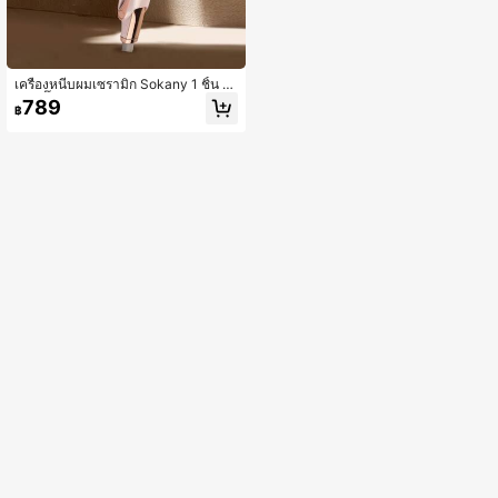
เครื่องหนีบผมเซรามิก Sokany 1 ชิ้น (แ
บบปลั๊ก) HS-976 พร้อมระบบทำความร้
789
฿
อนเร็ว น้ำมันผมโปรตีน ภายนอกป้องกัน
น้ำร้อนลวก เคลือบเซรามิก ปรับอุณหภู
มิได้สูงถึง 750°F ปิดเครื่องอัตโนมัติอย่
างปลอดภัย แสดงอุณหภูมิ LED