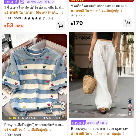
GIIPPA GARDEN
ชุดเสื้อยืดแขนสั้นคอกลมหลวมและกาง
1 ชิ้น เคสโทรศัพท์ดีไซน์ลายคลื่นไม่สม
เกงขาสั้นไบค์เกอร์รัดรูปสำหรับเด็กผู้ห
#1 ขายดี
ใน หลากสี ชุดเด็กผู้หญิง
มาตรสำหรับ Phone 17 Pro Max, เหม
#2 ขายดี
ใน ไอโฟน 16e เคสโทรศัพท์แฟชั่น
ญิง สไตล์มินิมอล เหมาะสำหรับฤดูใบไ
60+ sold
าะสำหรับ Phone 16 Pro Max, 15 Pro
500+ sold
(100+)
ม้ผลิและฤดูร้อน
Max, 14 Pro Max, เคสโทรศัพท์สไตล์เ
179
฿
53
กาหลีและน่าสนใจ, เข้ากันได้กับ 11/12/
฿
-10%
13/14/15/16 Pro Max Plus, ดีไซน์หรู
หราเหมาะสำหรับทั้งชายและหญิง, ของ
ขวัญในอุดมคติสำหรับคริสต์มาส, วันว
าเลนไทน์, อีสเตอร์, ฤดูแต่งงานและวันเ
กิดสำหรับแฟนสาว
11
19
#ชุดฤดูร้อน
Resyla เสื้อยืดผู้หญิงคอกลมพิมพ์ลายด
Breezaya กางเกงขายาวเอวสูงทรงหล
อกไม้ 3D ลายพิมพ์
#1 ขายดี
ใน บ้าน เสื้อยืดผู้หญิง
วมขาบานสำหรับผู้หญิง สีขาวเรียบหรูส
#1 ขายดี
ใน ขากว้าง กางเกงผู้หญิง
200+ sold