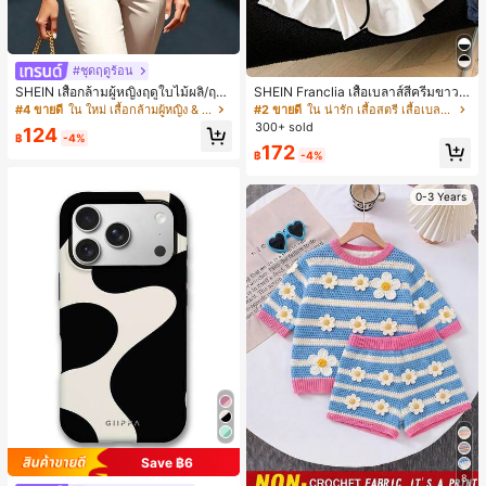
#ชุดฤดูร้อน
SHEIN เสื้อกล้ามผู้หญิงฤดูใบไม้ผลิ/ฤดูร้
SHEIN Franclia เสื้อเบลาส์สีครีมขาวนุ่
อน ใหม่ สไตล์มินิมอลลำลองหรูหรา สีบ
มนวล เอวรูด, แต่งขอบตัดกัน + โบว์ผูก,
#4 ขายดี
ใน ใหม่ เสื้อกล้ามผู้หญิง & Camis
#2 ขายดี
ใน น่ารัก เสื้อสตรี เสื้อเบลาส์ & Tee
ล็อก ลายจุด คอวี แพตช์เวิร์ก ชายระบา
แขนพอง จับคู่กับกระโปรงชายระบาย,
300+ sold
124
ย แขนกุด ทรงเข้ารูป อเนกประสงค์, เสื้อ
ลดอายุและดูดี, นุ่มและเก๋ไก๋สำหรับใส่ทุ
฿
-4%
172
ผู้หญิงฤดูใบไม้ผลิ/ฤดูร้อน, เสื้อหรูหราผู้
กวัน
฿
-4%
หญิง, เสื้อเที่ยวพักผ่อนผู้หญิง
0-3 Years
Save ฿6
8