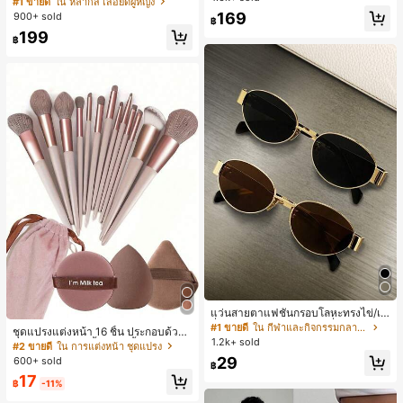
#1 ขายดี
ใน หลากสี เสื้อยืดผู้หญิง
สปอร์ตแฟชั่นมินิมอล ของขวัญสำหรับเ
ลูกค้ากลับมาซื้อซ้ำ!
169
900+ sold
฿
พื่อน
199
฿
แว่นสายตาแฟชั่นกรอบโลหะทรงไข่/เห
ลี่ยมสำหรับผู้หญิง (กรอบครึ่ง), เหมาะ
#1 ขายดี
ใน กีฬาและกิจกรรมกลางแจ้ง
ชุดแปรงแต่งหน้า 16 ชิ้น ประกอบด้วยแ
สำหรับใส่ในชีวิตประจำวันและกิจกรรม
1.2k+ sold
ปรงแต่งหน้า 13 ชิ้น, ฟองน้ำแต่งหน้ารู
#2 ขายดี
ใน การแต่งหน้า ชุดแปรง
กลางแจ้ง
ปหยดน้ำ 1 ชิ้น, แปรงแป้งรองพื้นกลม 1
29
600+ sold
฿
ชิ้น และฟองน้ำแต่งหน้ารูปสามเหลี่ยม
17
1 ชิ้น - ชุดคลาสสิก ทำจากขนสังเคราะ
฿
-11%
ห์นุ่มและเป็นมิตรต่อผิว เหมาะสำหรับผู้