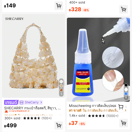
ไตล์ชิค เหมาะสำหรับใส่เที่ยวทะเล วันห
400+ sold
149
ยุดพักผ่อนฤดูร้อน ลุคสบายๆ ใส่ได้หลา
฿
328
ยโอกาสในชีวิตประจำวัน
฿
-6%
5
6
SheCarry
#1 ขายดี
ใน บรรยากาศฤดูร้อน กระเป๋าหูหิ้วด้านบนผู้หญิง
1
Misscheering กาวติดเล็บปลอม 20 กรั
เกือบหมดแล้ว!
SHECARRY กระเป๋าถือสตรี, สีขาว, แฟ
1
ม แรงยึดสูง เจลสติกเกอร์เล็บนุ่ม แห้งเร็
#1 ขายดี
ใน กาวติดเล็บ กาวติดเล็บและสารยึดติด
ชั่น, สง่างาม, วันหยุด, งานปาร์ตี้
#1 ขายดี
#1 ขายดี
ใน บรรยากาศฤดูร้อน กระเป๋าหูหิ้วด้านบนผู้หญิง
ใน บรรยากาศฤดูร้อน กระเป๋าหูหิ้วด้านบนผู้หญิง
ว เหมาะสำหรับผู้เริ่มต้นทำเล็บ ติดทนน
1.4k+ sold
(1000+)
าน
เกือบหมดแล้ว!
เกือบหมดแล้ว!
300+ sold
(100+)
37
#1 ขายดี
ใน บรรยากาศฤดูร้อน กระเป๋าหูหิ้วด้านบนผู้หญิง
฿
-5%
499
฿
เกือบหมดแล้ว!