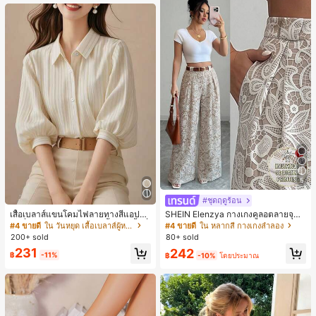
หญิงและเด็กผู้หญิง เหมาะสำหรับฤดูใบ
ไม้ร่วงและฤดูหนาว
5
#ชุดฤดูร้อน
เสื้อเบลาส์แขนโคมไฟลายทางสีแอปริค
SHEIN Elenzya กางเกงคูลอตลายจุดเ
อตที่หรูหราสำหรับผู้หญิง, เสื้อแขนสั้นที่
อวสูงแบบใหม่สำหรับฤดูใบไม้ผลิ/ฤดูร้อ
#4 ขายดี
ใน วันหยุด เสื้อเบลาส์ผู้หญิง
#4 ขายดี
ใน หลากสี กางเกงลำลอง
ใช้ได้หลากหลายสำหรับการเดินทาง, ตั
น, สไตล์หรูหราเหมาะสำหรับใส่ในชีวิต
200+ sold
80+ sold
ดแบบสุ่มสำหรับฤดูร้อน
ประจำวันและทำงาน, ให้ความรู้สึกวินเ
231
242
ทจสำหรับฤดูรับปริญญา, เทศกาลดนตร
฿
-11%
฿
-10%
โดยประมาณ
ี, การแข่งม้าดาร์บี้, วันประกาศอิสรภาพ