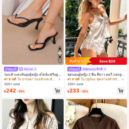
Save ฿26
22
Nione
#ชุดนอนเซ็กซี่
รองเท้าแตะส้นสูงผู้หญิง สไตล์แฟรี่ฤดูร้
ชุดนอนผู้หญิง 2 ชิ้น สีขาว คอวี แต่งลูก
อน ส้นบาง แบบคีบ แต่งสายคาดผม รอ
ไม้แบบแพตช์เวิร์ก ชุดนอนใส่ในบ้าน
#1 ขายดี
ใน ธรรมดา รองเท้าแตะส้นสูงผู้หญิง
#1 ขายดี
ใน ฤดูร้อน ชุดเลานจ์สำหรับผู้หญิง
งเท้าแตะชายหาดสำหรับเที่ยวพักผ่อน
สำหรับเธอ
500+ sold
200+ sold
แฟชั่นสายไขว้ สำหรับเดทไนท์
242
233
฿
-19%
฿
-10%