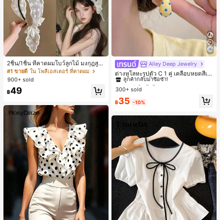
2ชิ้น/1ชิ้น ที่คาดผมโบว์ลูกไม้ มงกุฎสูง
Alley Deep Jewelry
#1 ขายดี
ใน โบโฮ ต่างหูผู้หญิง
แถบกว้าง สีดำ สีขาว สำหรับใส่ประจำ
#1 ขายดี
ใน โพลีเอสเตอร์ ที่คาดผม
ลูกค้ากลับมาซื้อซ้ำ!
ต่างหูโลหะรูปตัว C 1 คู่ เคลือบหยดสีเห
วัน กิ๊บติดผม ยางรัดผม (ลายปักดอกไม้
900+ sold
ลือง ลายจุดสีน้ำเงิน สไตล์ยุโรปและอเม
เกือบหมดแล้ว!
#1 ขายดี
#1 ขายดี
ใน โบโฮ ต่างหูผู้หญิง
ใน โบโฮ ต่างหูผู้หญิง
จัดวางแบบสุ่ม)
ริกัน แฟชั่นส่วนตัว หวานและสง่างาม
49
300+ sold
ลูกค้ากลับมาซื้อซ้ำ!
ลูกค้ากลับมาซื้อซ้ำ!
฿
สำหรับผู้หญิงและเด็กหญิง สำหรับการเ
เกือบหมดแล้ว!
เกือบหมดแล้ว!
#1 ขายดี
ใน โบโฮ ต่างหูผู้หญิง
35
ดินทาง งานแต่งงาน ปาร์ตี้ วันเกิด ของ
฿
-10%
ลูกค้ากลับมาซื้อซ้ำ!
ขวัญคริสต์มาส 2026
เกือบหมดแล้ว!