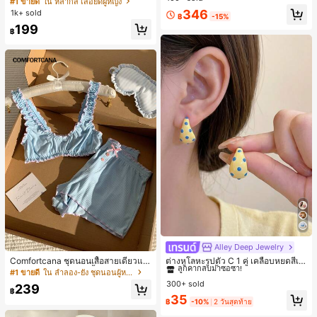
#1 ขายดี
ใน หลากสี เสื้อยืดผู้หญิง
ส่ประจำวันและไปเที่ยวพักผ่อน
สปอร์ตแฟชั่นมินิมอล ของขวัญสำหรับเ
ลูกค้ากลับมาซื้อซ้ำ!
346
1k+ sold
฿
-15%
พื่อน
199
฿
Alley Deep Jewelry
#1 ขายดี
ใน โบโฮ ต่างหูผู้หญิง
ลูกค้ากลับมาซื้อซ้ำ!
Comfortcana ชุดนอนเสื้อสายเดี่ยวแต่
ต่างหูโลหะรูปตัว C 1 คู่ เคลือบหยดสีเห
งระบายและกางเกงขาสั้นสำหรับผู้หญิง
ลือง ลายจุดสีน้ำเงิน สไตล์ยุโรปและอเม
#1 ขายดี
ใน ลำลอง-ยัง ชุดนอนผู้หญิง
#1 ขายดี
#1 ขายดี
ใน โบโฮ ต่างหูผู้หญิง
ใน โบโฮ ต่างหูผู้หญิง
ริกัน แฟชั่นส่วนตัว หวานและสง่างาม
300+ sold
ลูกค้ากลับมาซื้อซ้ำ!
ลูกค้ากลับมาซื้อซ้ำ!
239
สำหรับผู้หญิงและเด็กหญิง สำหรับการเ
฿
#1 ขายดี
ใน โบโฮ ต่างหูผู้หญิง
35
ดินทาง งานแต่งงาน ปาร์ตี้ วันเกิด ของ
฿
-10%
2 วันสุดท้าย
ลูกค้ากลับมาซื้อซ้ำ!
ขวัญคริสต์มาส 2026