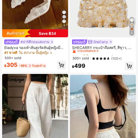
5
Save ฿34
5
#ปาร์ตี้ก่อนแต่งงาน
SheCarry
#1 ขายดี
ใน บรรยากาศฤดูร้อน กระเป๋าหูหิ้วด้านบนผู้หญิง
เกือบหมดแล้ว!
Eladyva รองเท้าส้นสูงรัดส้นผู้หญิงมีดอ
SHECARRY กระเป๋าถือสตรี, สีขาว, แฟ
กไม้ประดับตาข่ายเสริมและสามารถสว
ชั่น, สง่างาม, วันหยุด, งานปาร์ตี้
#1 ขายดี
ใน สง่างาม ปั๊มผู้หญิง
#1 ขายดี
#1 ขายดี
ใน บรรยากาศฤดูร้อน กระเป๋าหูหิ้วด้านบนผู้หญิง
ใน บรรยากาศฤดูร้อน กระเป๋าหูหิ้วด้านบนผู้หญิง
มได้สองแบบ ส้นสูง 7 ซม. รูปแบบโรมัน
500+ sold
เกือบหมดแล้ว!
เกือบหมดแล้ว!
300+ sold
(100+)
หรูหรา ส้นเข็ม ลุคเทพนิยาย
#1 ขายดี
ใน บรรยากาศฤดูร้อน กระเป๋าหูหิ้วด้านบนผู้หญิง
305
499
฿
-10%
2 วันสุดท้าย
฿
เกือบหมดแล้ว!