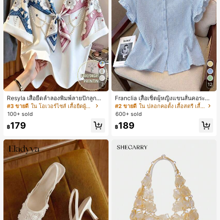
7
12
Resyla เสื้อยืดลำลองพิมพ์ลายปักลูกปัด
Franclia เสื้อเชิ้ตผู้หญิงแขนสั้นคอระบา
รูปโบว์ขนาดใหญ่สำหรับผู้หญิง
ยกระดุมเดี่ยวลายทาง
#3 ขายดี
ใน โอเวอร์ไซส์ เสื้อยืดผู้หญิง
#2 ขายดี
ใน ปลอกคอตั้ง เสื้อสตรี เสื้อเบลาส์ & Tee
100+ sold
600+ sold
179
189
฿
฿