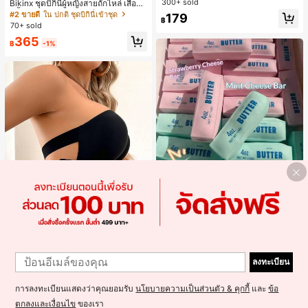
300+ sold
Bikinx ชุดบิกินี่ผู้หญิงสายถักไหล่ เสื้อว่า
ภาษาอังกฤษ, เสื้อสำหรับออกไปเที่ยวฤ
ยน้ำวันพีซมีโครงพร้อมสายผูกหลังสีตัด
#2 ขายดี
ใน ปกติ ชุดบิกินี่เข้าชุด
179
ดูร้อน, ลวดลายดีไซน์, ความรู้สึกพรีเมีย
฿
กัน สำหรับเที่ยวพักผ่อน ชายหาด ฤดูร้อ
70+ sold
ม, ลำลองอเนกประสงค์, สวมใส่ประจำวั
น
น, กลางแจ้ง, ช้อปปิ้ง, การเดินทาง, เสื้อ
365
฿
-1%
ผ้ากลางแจ้ง
ลูกบอลบีบช้าคืนตัวนุ่ม สีชมพู แท่งเนย
บีบคลายเครียด นุ่มยืดหยุ่น ของเล่นบีบ
#1 ขายดี
ใน ของเล่นและเกม
4 ออนซ์ ของเล่นเกลือ เหมาะสำหรับขอ
100+ sold
งขวัญวันหยุด ของขวัญสนุกและน่ารัก
180
ของขวัญวันเกิด ของขวัญอีสเตอร์ ของ
฿
-18%
2 วันสุดท้าย
1
ขวัญฮาโลวีน ของขวัญคริสต์มาส ของข
Save ฿4
1
วัญปาร์ตี้ สกวิชชี่ ของเล่นสกวิชชี่ ของเ
ลงทะเบียน
ล่นคลายเครียดสกวิชชี่ สกวิชชี่เกี๊ยว ขอ
เสื้อชั้นในสตรีไร้ตะเข็บ ไร้โครง เซ็กซี่ ด้
งเล่นสำหรับผู้ใหญ่ ผู้หญิง สกวิชชี่กรอบ
านข้างไม่ลื่น แผ่นรองถอดได้ ลายไขว้ห
300+ sold
สกวิชชี่เนยกรอบ บีบ ลูกบอลสลัชชี่
ลัง ไร้สาย สบายตลอดวัน
การลงทะเบียนแสดงว่าคุณยอมรับ
นโยบายความเป็นส่วนตัว & คุกกี้
และ
ข้อ
145
฿
-3%
2 วันสุดท้าย
ตกลงและเงื่อนไข
ของเรา