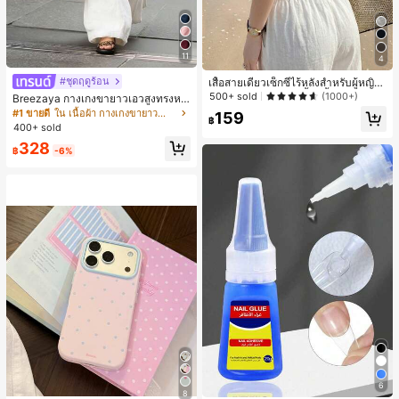
11
4
#ชุดฤดูร้อน
เสื้อสายเดี่ยวเซ็กซี่ไร้หลังสำหรับผู้หญิง
พร้อมบราแบบมีฟองน้ำ, เสื้อกล้ามแขน
500+ sold
(1000+)
Breezaya กางเกงขายาวเอวสูงทรงหล
กุด, เสื้อลำลองสีดำสำหรับฤดูร้อน
วมขาบานสำหรับผู้หญิง สีขาวเรียบหรูส
#1 ขายดี
ใน เนื้อผ้า กางเกงขายาวลำลองผ้า
159
฿
ไตล์ชิค เหมาะสำหรับใส่เที่ยวทะเล วันห
400+ sold
ยุดพักผ่อนฤดูร้อน ลุคสบายๆ ใส่ได้หลา
328
ยโอกาสในชีวิตประจำวัน
฿
-6%
6
8