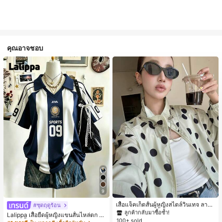
คุณอาจชอบ
#1 ขายดี
ใน กระเป๋า เสื้อคลุมลำลอง
9
ลูกค้ากลับมาซื้อซ้ำ!
#1 ขายดี
#1 ขายดี
ใน กระเป๋า เสื้อคลุมลำลอง
ใน กระเป๋า เสื้อคลุมลำลอง
เสื้อแจ็คเก็ตสั้นผู้หญิงสไตล์วินเทจ ลายจุ
#ชุดฤดูร้อน
ดขนาดใหญ่ คอตั้ง เอวเข้ารูป แขนพอง
ลูกค้ากลับมาซื้อซ้ำ!
ลูกค้ากลับมาซื้อซ้ำ!
Lalippa เสื้อยืดผู้หญิงแขนสั้นไหล่ตก ค
ทรงหลวม แฟชั่นอเนกประสงค์ สำหรับใ
100+ sold
#1 ขายดี
ใน กระเป๋า เสื้อคลุมลำลอง
อวีปกเสื้อ ลายพิมพ์ดิจิทัลลายทาง สไตล์