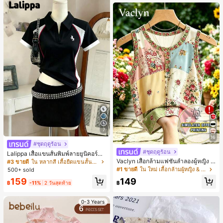
7
16
#ชุดฤดูร้อน
#ชุดฤดูร้อน
Lalippa เสื้อแขนสั้นพิมพ์ลายยูนิคอร์นล
ายทางสีตัดกันสำหรับผู้หญิง สไตล์วิทย
Vaclyn เสื้อกล้ามแฟชั่นลำลองผู้หญิง ล
#3 ขายดี
ใน หลากสี เสื้อยืดแขนสั้นเนื้อนุ่มสำหรับใส่ทุกวัน
าลัย
ายแพตช์เวิร์ก แขนกุด คอกลม ติดกระดุ
#1 ขายดี
ใน ใหม่ เสื้อกล้ามผู้หญิง & Camis
500+ sold
ม
159
149
฿
-11%
2 วันสุดท้าย
฿
0-3 Years