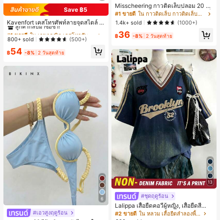
Misscheering กาวติดเล็บปลอม 20 กรั
Save ฿5
ม แรงยึดสูง เจลสติกเกอร์เล็บนุ่ม แห้งเร็
#1 ขายดี
ใน เรขาคณิต เคสโทรศัพท์แฟชั่น
#1 ขายดี
ใน กาวติดเล็บ กาวติดเล็บและสารยึดติด
ว เหมาะสำหรับผู้เริ่มต้นทำเล็บ ติดทนน
ลูกค้ากลับมาซื้อซ้ำ!
Kavenfort เคสโทรศัพท์ลายจุดสไตล์ I
1.4k+ sold
(1000+)
าน
NS สุดอินเทรนด์, ใช้ได้กับ Apple 17, 1
#1 ขายดี
#1 ขายดี
ใน เรขาคณิต เคสโทรศัพท์แฟชั่น
ใน เรขาคณิต เคสโทรศัพท์แฟชั่น
36
6 Pro, กันกระแทก 15, สี Macaron Col
฿
-8%
2 วันสุดท้าย
ลูกค้ากลับมาซื้อซ้ำ!
ลูกค้ากลับมาซื้อซ้ำ!
800+ sold
(500+)
or Block 14, เคสนิ่ม 13, สไตล์ผู้หญิง, ล
#1 ขายดี
ใน เรขาคณิต เคสโทรศัพท์แฟชั่น
54
ายเรขาคณิต, มินิมอล, สดใส & เรียบง่า
฿
-8%
2 วันสุดท้าย
ลูกค้ากลับมาซื้อซ้ำ!
ย, สไตล์ Color Block, Niche, สไตล์ IN
S
13
#ชุดฤดูร้อน
6
Lalippa เสื้อยืดคอวีผู้หญิง, เสื้อยืดสีน้ำเ
งินสไตล์มินิมอลเรโทร, เสื้อยืดผู้หญิงทร
#เอวสูงฤดูร้อน
#2 ขายดี
ใน หลวม เสื้อยืดลำลองพื้นฐาน
งหลวมสบาย, พิมพ์ตัวอักษรและตัวเลข