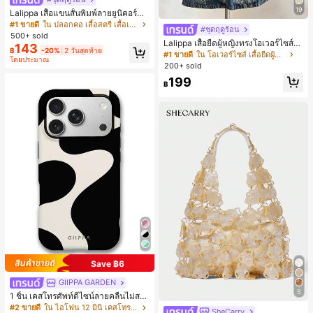
19
Lalippa เสื้อแขนสั้นพิมพ์ลายยูนิคอร์นล
ายทางสีตัดกันสำหรับผู้หญิง สไตล์วิทย
#1 ขายดี
ใน ปลอกคอ เสื้อสตรี เสื้อเบลาส์ & Tee
#ชุดฤดูร้อน
าลัย
500+ sold
Lalippa เสื้อยืดผู้หญิงทรงโอเวอร์ไซส์ค
143
฿
-20%
2 วันสุดท้าย
วามยาวกลาง คอกลม ไหล่ตก ลายพิมพ์
#1 ขายดี
ใน โอเวอร์ไซส์ เสื้อยืดผู้หญิง
โดยประมาณ
ตัวอักษรและลายทางแนวตั้ง สไตล์แฟชั่
200+ sold
นมินิมอล ของขวัญให้เพื่อน
199
฿
Save ฿6
GIIPPA GARDEN
5
1 ชิ้น เคสโทรศัพท์ดีไซน์ลายคลื่นไม่สม
มาตรสำหรับ Phone 17 Pro Max, เหม
#2 ขายดี
ใน ไอโฟน 12 มินิ เคสโทรศัพท์แฟชั่น
SheCarry
#1 ขายดี
ใน บรรยากาศฤดูร้อน กระเป๋าหูหิ้วด้านบนผู้หญิง