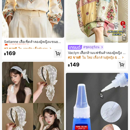
#2 ขายดี
ใน งานปัก เสื้อทำงาน
16
เกือบหมดแล้ว!
Selianne เสื้อเชิ้ตลำลองผู้หญิงแขนยา
ว คอวีเว้า ลายดอกไม้
#2 ขายดี
#2 ขายดี
ใน งานปัก เสื้อทำงาน
ใน งานปัก เสื้อทำงาน
#ชุดฤดูร้อน
เกือบหมดแล้ว!
เกือบหมดแล้ว!
169
Vaclyn เสื้อกล้ามแฟชั่นลำลองผู้หญิง ล
฿
#2 ขายดี
ใน งานปัก เสื้อทำงาน
ายแพตช์เวิร์ก แขนกุด คอกลม ติดกระดุ
#2 ขายดี
ใน ใหม่ เสื้อกล้ามผู้หญิง & Camis
ม
เกือบหมดแล้ว!
149
฿