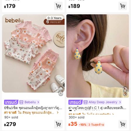
179
189
฿
฿
0-3 Years
Bebeilu
Alley Deep Jewelry
#1 ขายดี
ใน โบโฮ ต่างหูผู้หญิง
ลูกค้ากลับมาซื้อซ้ำ!
6ชิ้น/เซ็ต ชุดนอนเด็กผู้หญิงลายการ์ตูน
ต่างหูโลหะรูปตัว C 1 คู่ เคลือบหยดสีเห
หมีและดอกไม้ คอกลม แขนสั้น กางเกง
ลือง ลายจุดสีน้ำเงิน สไตล์ยุโรปและอเม
เกือบหมดแล้ว!
#1 ขายดี
ใน สีชมพู ชุดนอนเด็กผู้หญิง
#1 ขายดี
#1 ขายดี
ใน โบโฮ ต่างหูผู้หญิง
ใน โบโฮ ต่างหูผู้หญิง
ขาสั้น ขอบระบาย สวมใส่สบาย
ริกัน แฟชั่นส่วนตัว หวานและสง่างาม
90+ sold
300+ sold
ลูกค้ากลับมาซื้อซ้ำ!
ลูกค้ากลับมาซื้อซ้ำ!
สำหรับผู้หญิงและเด็กหญิง สำหรับการเ
เกือบหมดแล้ว!
เกือบหมดแล้ว!
#1 ขายดี
ใน โบโฮ ต่างหูผู้หญิง
35
279
ดินทาง งานแต่งงาน ปาร์ตี้ วันเกิด ของ
฿
-10%
3 วันสุดท้าย
฿
ลูกค้ากลับมาซื้อซ้ำ!
ขวัญคริสต์มาส 2026