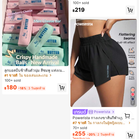
คอต, สีแดงเบอร์กันดี, พิมพ์ตัวอักษร, นั
100+ sold
กเรียน, กลางแจ้ง, สไตล์สตรีท, เสื้อยืดผู้
219
หญิงไซส์ใหญ่
฿
ลูกบอลบีบช้าคืนตัวนุ่ม สีชมพู แท่งเนย
บีบคลายเครียด นุ่มยืดหยุ่น ของเล่นบีบ
#1 ขายดี
ใน ของเล่นและเกม
4 ออนซ์ ของเล่นเกลือ เหมาะสำหรับขอ
100+ sold
งขวัญวันหยุด ของขวัญสนุกและน่ารัก
180
ของขวัญวันเกิด ของขวัญอีสเตอร์ ของ
฿
-18%
3 วันสุดท้าย
ขวัญฮาโลวีน ของขวัญคริสต์มาส ของข
วัญปาร์ตี้ สกวิชชี่ ของเล่นสกวิชชี่ ของเ
ล่นคลายเครียดสกวิชชี่ สกวิชชี่เกี๊ยว ขอ
7
งเล่นสำหรับผู้ใหญ่ ผู้หญิง สกวิชชี่กรอบ
สกวิชชี่เนยกรอบ บีบ ลูกบอลสลัชชี่
Powerista
1
1
Powerista กางเกงขาสั้นกีฬาแบบเรียบ
ง่าย สไตล์วันทุกวัน กางเกงขาสั้นสบาย
#7 ขายดี
ใน กางเกงในผู้หญิงแบบแอคทีฟ
พร้อมเสวตเตอร์
70+ sold
255
฿
-20%
2 วันสุดท้าย
โดยประมาณ