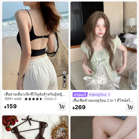
เกือบหมดแล้ว!
4
เสื้อสายเดี่ยวเซ็กซี่ไร้หลังสำหรับผู้หญิง
#ชุดฤดูร้อน
พร้อมบราแบบมีฟองน้ำ, เสื้อกล้ามแขน
500+ sold
(1000+)
เสื้อเชิ้ตลำลองฤดูร้อน 2 in 1 ดีไซน์สไต
กุด, เสื้อลำลองสีดำสำหรับฤดูร้อน
ล์เกาหลี แต่งลูกไม้ต่อผ้า
159
269
฿
฿