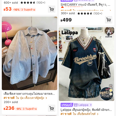
าะสำหรับ Phone 16 Pro Max, 15 Pro
600+ sold
(100+)
เกือบหมดแล้ว!
SHECARRY กระเป๋าถือสตรี, สีขาว, แฟ
Max, 14 Pro Max, เคสโทรศัพท์สไตล์เ
ชั่น, สง่างาม, วันหยุด, งานปาร์ตี้
53
กาหลีและน่าสนใจ, เข้ากันได้กับ 11/12/
#1 ขายดี
#1 ขายดี
ใน บรรยากาศฤดูร้อน กระเป๋าหูหิ้วด้านบนผู้หญิง
ใน บรรยากาศฤดูร้อน กระเป๋าหูหิ้วด้านบนผู้หญิง
฿
-10%
3 วันสุดท้าย
13/14/15/16 Pro Max Plus, ดีไซน์หรู
เกือบหมดแล้ว!
เกือบหมดแล้ว!
300+ sold
(100+)
หราเหมาะสำหรับทั้งชายและหญิง, ของ
#1 ขายดี
ใน บรรยากาศฤดูร้อน กระเป๋าหูหิ้วด้านบนผู้หญิง
499
ขวัญในอุดมคติสำหรับคริสต์มาส, วันว
฿
เกือบหมดแล้ว!
าเลนไทน์, อีสเตอร์, ฤดูแต่งงานและวันเ
กิดสำหรับแฟนสาว
เสื้อเชิ้ตลายทางกระดุมไม่สมมาตรหลว
ม ๆ สีสันสดใสสำหรับผู้หญิง สไตล์หรูหร
11
#1 ขายดี
ใน ปุ่ม เสื้อเบลาส์ผู้หญิง
า น่ารัก มินิมอล สดใส ใส่ได้ทุกวัน ทำง
200+ sold
านได้หลากหลาย สำหรับฤดูใบไม้ผลิ
Lalippa
236
฿
-9%
3 วันสุดท้าย
Lalippa เสื้อนอกผู้หญิง, พิมพ์ตัวอักษร, เ
สื้อยืดแขนสั้นฤดูร้อน, ลวดลาย, สีแอปริ
#1 ขายดี
ใน เสื้อยืดพลัสไซส์