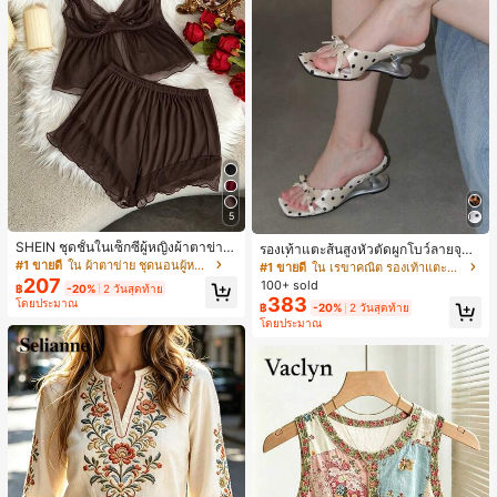
5
SHEIN ชุดชั้นในเซ็กซี่ผู้หญิงผ้าตาข่าย
รองเท้าแตะส้นสูงหัวตัดผูกโบว์ลายจุดส
มีโครงคัพบาง
ายเดี่ยวส้นไม่สมมาตรสำหรับผู้หญิง, รอ
#1 ขายดี
ใน ผ้าตาข่าย ชุดนอนผู้หญิง
#1 ขายดี
ใน เรขาคณิต รองเท้าแตะส้นสูงผู้หญิง
งเท้าแตะส้นสูงหนังเทียมสีขาวหรูหรา
207
100+ sold
฿
-20%
2 วันสุดท้าย
สำหรับฤดูร้อน
383
โดยประมาณ
฿
-20%
2 วันสุดท้าย
โดยประมาณ