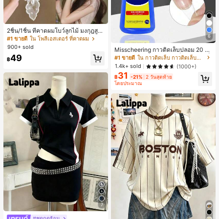
2ชิ้น/1ชิ้น ที่คาดผมโบว์ลูกไม้ มงกุฎสูง
6
แถบกว้าง สีดำ สีขาว สำหรับใส่ประจำ
#1 ขายดี
ใน โพลีเอสเตอร์ ที่คาดผม
วัน กิ๊บติดผม ยางรัดผม (ลายปักดอกไม้
900+ sold
Misscheering กาวติดเล็บปลอม 20 กรั
จัดวางแบบสุ่ม)
ม แรงยึดสูง เจลสติกเกอร์เล็บนุ่ม แห้งเร็
49
#1 ขายดี
ใน กาวติดเล็บ กาวติดเล็บและสารยึดติด
฿
ว เหมาะสำหรับผู้เริ่มต้นทำเล็บ ติดทนน
1.4k+ sold
(1000+)
าน
31
฿
-21%
2 วันสุดท้าย
โดยประมาณ
7
#ชุดฤดูร้อน