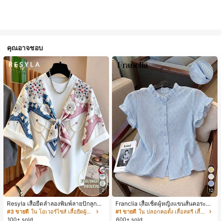
คุณอาจชอบ
7
12
Resyla เสื้อยืดลำลองพิมพ์ลายปักลูกปัด
Franclia เสื้อเชิ้ตผู้หญิงแขนสั้นคอระบา
รูปโบว์ขนาดใหญ่สำหรับผู้หญิง
ยกระดุมเดี่ยวลายทาง
#3 ขายดี
ใน โอเวอร์ไซส์ เสื้อยืดผู้หญิง
#1 ขายดี
ใน ปลอกคอตั้ง เสื้อสตรี เสื้อเบลาส์ & Tee
100+ sold
600+ sold