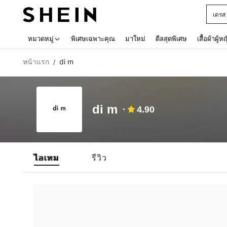
เดรส
Use up 
หมวดหมู่
พิเศษเฉพาะคุณ
มาใหม่
ดีลสุดพิเศษ
เสื้อผ้าผู้ห
หน้าแรก
di m
/
di m
4.90
ไอเทม
รีวิว