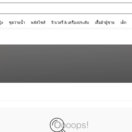
and down arrow keys to navigate search การค้นหาล่าสุด and ค้นหา. Press Enter to
ญิง
ชุดว่ายน้ำ
พลัสไซส์
จิวเวลรี่ & เครื่องประดับ
เสื้อผ้าผู้ชาย
เด็ก