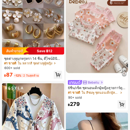
Save ฿12
ชุดต่างหูมุกหรูหรา 14 ชิ้น, ดีไซน์มินิมอ
ลใหม่ที่เป็นเอกลักษณ์ ต่างหูที่สง่างาม
#1 ขายดี
ใน หลากสี ชุดต่างหูผู้หญิง
สำหรับผู้หญิง, ของขวัญสำหรับเธอ
600+ sold
87
฿
-12%
2 วันสุดท้าย
Bebeilu
6ชิ้น/เซ็ต ชุดนอนเด็กผู้หญิงลายการ์ตูน
หมีและดอกไม้ คอกลม แขนสั้น กางเกง
#1 ขายดี
ใน สีชมพู ชุดนอนเด็กผู้หญิง
ขาสั้น ขอบระบาย สวมใส่สบาย
90+ sold
279
฿