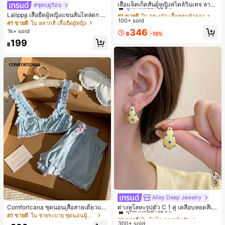
ลูกค้ากลับมาซื้อซ้ำ!
เสื้อแจ็คเก็ตสั้นผู้หญิงสไตล์วินเทจ ลายจุ
#ชุดฤดูร้อน
ดขนาดใหญ่ คอตั้ง เอวเข้ารูป แขนพอง
#1 ขายดี
#1 ขายดี
ใน กระเป๋า เสื้อคลุมลำลอง
ใน กระเป๋า เสื้อคลุมลำลอง
Lalippa เสื้อยืดผู้หญิงแขนสั้นไหล่ตก ค
ทรงหลวม แฟชั่นอเนกประสงค์ สำหรับใ
100+ sold
ลูกค้ากลับมาซื้อซ้ำ!
ลูกค้ากลับมาซื้อซ้ำ!
อวีปกเสื้อ ลายพิมพ์ดิจิทัลลายทาง สไตล์
#1 ขายดี
ใน หลากสี เสื้อยืดผู้หญิง
ส่ประจำวันและไปเที่ยวพักผ่อน
สปอร์ตแฟชั่นมินิมอล ของขวัญสำหรับเ
#1 ขายดี
ใน กระเป๋า เสื้อคลุมลำลอง
346
1k+ sold
฿
-15%
พื่อน
ลูกค้ากลับมาซื้อซ้ำ!
199
฿
Alley Deep Jewelry
#1 ขายดี
ใน โบโฮ ต่างหูผู้หญิง
ลูกค้ากลับมาซื้อซ้ำ!
Comfortcana ชุดนอนเสื้อสายเดี่ยวแต่
ต่างหูโลหะรูปตัว C 1 คู่ เคลือบหยดสีเห
งระบายและกางเกงขาสั้นสำหรับผู้หญิง
ลือง ลายจุดสีน้ำเงิน สไตล์ยุโรปและอเม
เกือบหมดแล้ว!
#1 ขายดี
ใน ชายระบาย ชุดนอนผู้หญิง
#1 ขายดี
#1 ขายดี
ใน โบโฮ ต่างหูผู้หญิง
ใน โบโฮ ต่างหูผู้หญิง
ริกัน แฟชั่นส่วนตัว หวานและสง่างาม
300+ sold
ลูกค้ากลับมาซื้อซ้ำ!
ลูกค้ากลับมาซื้อซ้ำ!