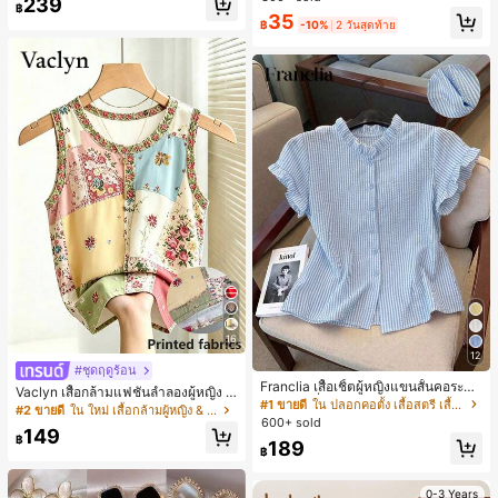
239
สำหรับผู้หญิงและเด็กหญิง สำหรับการเ
฿
เกือบหมดแล้ว!
เกือบหมดแล้ว!
#1 ขายดี
ใน โบโฮ ต่างหูผู้หญิง
35
ดินทาง งานแต่งงาน ปาร์ตี้ วันเกิด ของ
฿
-10%
2 วันสุดท้าย
ลูกค้ากลับมาซื้อซ้ำ!
ขวัญคริสต์มาส 2026
เกือบหมดแล้ว!
16
12
#ชุดฤดูร้อน
Franclia เสื้อเชิ้ตผู้หญิงแขนสั้นคอระบา
Vaclyn เสื้อกล้ามแฟชั่นลำลองผู้หญิง ล
ยกระดุมเดี่ยวลายทาง
#1 ขายดี
ใน ปลอกคอตั้ง เสื้อสตรี เสื้อเบลาส์ & Tee
ายแพตช์เวิร์ก แขนกุด คอกลม ติดกระดุ
#2 ขายดี
ใน ใหม่ เสื้อกล้ามผู้หญิง & Camis
600+ sold
ม
149
฿
189
฿
0-3 Years