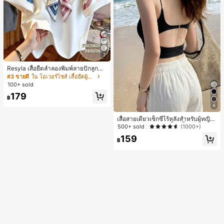
7
Resyla เสื้อยืดลำลองพิมพ์ลายปักลูกปัด
รูปโบว์ขนาดใหญ่สำหรับผู้หญิง
#3 ขายดี
ใน โอเวอร์ไซส์ เสื้อยืดผู้หญิง
100+ sold
179
฿
4
เสื้อสายเดี่ยวเซ็กซี่ไร้หลังสำหรับผู้หญิง
พร้อมบราแบบมีฟองน้ำ, เสื้อกล้ามแขน
500+ sold
(1000+)
กุด, เสื้อลำลองสีดำสำหรับฤดูร้อน
159
฿