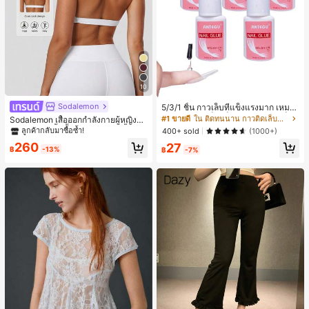
10
Sodalemon
5/3/1 ชิ้น กาวเล็บที่แข็งแรงมาก เหมาะ
สำหรับปลายเล็บ เล็บอะคริลิค และเล็บป
#1 ขายดี
ใน ติดทนนาน กาวติดเล็บและสารยึดติด
Sodalemon เสื้อออกกำลังกายผู้หญิงแ
ลอม กาวเล็บ กาวเล็บแบบแปรง เหมาะ
บบบิดหลัง, เสื้อชั้นในกีฬาโยคะสีพื้นแบ
ลูกค้ากลับมาซื้อซ้ำ!
400+ sold
(1000+)
สำหรับเล็บปลอม ทนทานและยาวนาน เ
บมีฟองน้ำคอวีสีขาวสำหรับฤดูใบไม้ผลิ
260
27
หมาะสำหรับเล็บอะคริลิค ปลายเล็บปลอ
฿
-13%
฿
-7%
ม เจลเล็บ