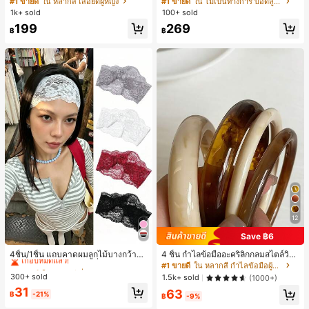
#1 ขายดี
ใน หลากสี เสื้อยืดผู้หญิง
#1 ขายดี
ใน ไม่เป็นทางการ บอดี้สูทผู้หญิง
สปอร์ตแฟชั่นมินิมอล ของขวัญสำหรับเ
บอดี้สูทผู้หญิง บอดี้สูทฮาโลวีน บอดี้สูท
1k+ sold
100+ sold
พื่อน
ลายใยแมงมุม
199
269
฿
฿
12
Save ฿6
#1 ขายดี
ใน หลากสี ที่คาดผม
เกือบหมดแล้ว!
4ชิ้น/1ชิ้น แถบคาดผมลูกไม้บางกว้างยื
4 ชิ้น กำไลข้อมืออะคริลิกกลมสไตล์วินเ
ดหยุ่นสำหรับผู้หญิง, แฟชั่นอเนกประสง
ทจหรูหราสำหรับผู้หญิง, ดีไซน์เรียบง่าย
#1 ขายดี
#1 ขายดี
ใน หลากสี ที่คาดผม
ใน หลากสี ที่คาดผม
#1 ขายดี
ใน หลากสี กำไลข้อมือผู้หญิง
ค์พรีเมียมหรูหราสไตล์มินิมอล ผ้าพันคอ
ทันสมัย, เหมาะสำหรับสวมใส่ในชีวิตปร
300+ sold
เกือบหมดแล้ว!
เกือบหมดแล้ว!
1.5k+ sold
(1000+)
เล็กๆ ห่วงผม อุปกรณ์เสริมผม, เหมาะสำ
ะจำวันและโอกาสต่างๆ, ของขวัญสำหรั
#1 ขายดี
ใน หลากสี ที่คาดผม
31
63
หรับการออกไปข้างนอกประจำวัน, ลำล
บเธอ
฿
-21%
฿
-9%
เกือบหมดแล้ว!
อง, งานปาร์ตี้, การเดินทาง, การพักผ่อ