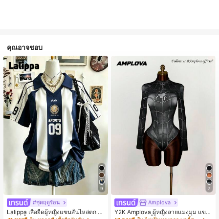
คุณอาจชอบ
9
7
#ชุดฤดูร้อน
Amplova
Lalippa เสื้อยืดผู้หญิงแขนสั้นไหล่ตก ค
Y2K Amplova ผู้หญิงลายแมงมุม แขน
อวีปกเสื้อ ลายพิมพ์ดิจิทัลลายทาง สไตล์
ยาว คอตั้ง บอดี้สูท, สไตล์แฟชั่นดาร์ก