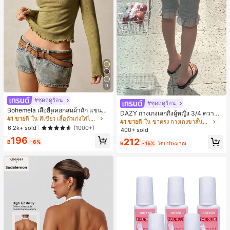
9
#ชุดฤดูร้อน
#ชุดฤดูร้อน
Bohemela เสื้อยืดคอกลมผ้าถัก แขนยา
DAZY กางเกงเลกกิ้งผู้หญิง 3/4 ความย
ว สีเรียบ ใช้งานทั่วไป สำหรับผู้หญิง
#1 ขายดี
ใน สีเขียว เสื้อตัวเก่งใส่ได้ทุกวัน
าวขา ทรงเข้ารูป แต่งลูกไม้แบบปะติด
#1 ขายดี
ใน ขาตรง กางเกงขาสั้นผู้หญิง
ลำลอง สำหรับวันหยุดฤดูร้อน
6.2k+ sold
(1000+)
400+ sold
196
212
฿
-6%
฿
-15%
โดยประมาณ