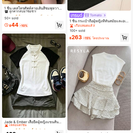
#3 ขายดี
ใน ลายทาง เคสโทรศัพท์
ลูกค้ากลับมาซื้อซ้ำ!
1 ชิ้น เคสโทรศัพท์ลายเส้นสีชมพูหวาน
พิมพ์ตัวอักษรเลื่อม กันกระแทก กลิตเตอ
#3 ขายดี
#3 ขายดี
ใน ลายทาง เคสโทรศัพท์
ใน ลายทาง เคสโทรศัพท์
Tomato
ร์ สำหรับ IPhone 17 Pro Max, 17 Pro,
50+ sold
ลูกค้ากลับมาซื้อซ้ำ!
ลูกค้ากลับมาซื้อซ้ำ!
16 Pro Max, 16 Pro, 15 Pro, 18 Pro, 1
1 ชิ้น กระเป๋าถือผู้หญิงที่ทันสมัยและอเน
#3 ขายดี
ใน ลายทาง เคสโทรศัพท์
44
8 Pro Max ตกแต่งหัวใจสไตล์สวยงาม
กประสงค์, กระเป๋าสะพายข้างรูปพระจัน
เกือบหมดแล้ว!
฿
-10%
ลูกค้ากลับมาซื้อซ้ำ!
สไตล์สาวหวานยอดนิยม
ทร์เสี้ยวที่น่ารัก, สายสะพายปรับได้, ไม่ร
100+ sold
วมจี้, เหมาะสำหรับผู้หญิงวัยรุ่น - การเ
263
ดินทาง, การช้อปปิ้ง, ห้องเรียน, การเด
฿
-15%
โดยประมาณ
ท, ของขวัญสำหรับผู้หญิง, สำนักงาน, ก
ารทำงาน, สำนักงาน, ธุรกิจ
#8 ขายดี
ใน ใหม่ เสื้อยืดผู้หญิง
เหลือแค่1ชิ้น
Jade & Ember เสื้อยืดผู้หญิงแขนสั้นสีตั
ดกันแบบแร็กแลน ดีไซน์กระดุมกบ สำห
#8 ขายดี
#8 ขายดี
ใน ใหม่ เสื้อยืดผู้หญิง
ใน ใหม่ เสื้อยืดผู้หญิง
#2 ขายดี
ใน นัวเนีย ชุดประสานงานสตรี
รับฤดูร้อน
เหลือแค่1ชิ้น
เหลือแค่1ชิ้น