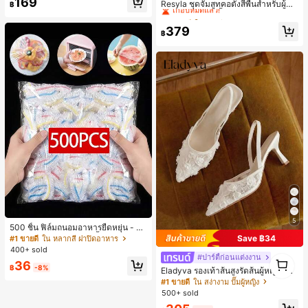
169
เกือบหมดแล้ว!
Resyla ชุดจั๊มสูทคอตั้งสีพื้นสำหรับผู้ห
฿
#8 ขายดี
ใน ใหม่ เสื้อยืดผู้หญิง
ญิงและกระโปรงสั้นชายระบายลายจุด 2
#2 ขายดี
#2 ขายดี
ใน นัวเนีย ชุดประสานงานสตรี
ใน นัวเนีย ชุดประสานงานสตรี
เหลือแค่1ชิ้น
ชิ้น
เกือบหมดแล้ว!
เกือบหมดแล้ว!
379
฿
#2 ขายดี
ใน นัวเนีย ชุดประสานงานสตรี
เกือบหมดแล้ว!
5
500 ชิ้น ฟิล์มถนอมอาหารยืดหยุ่น - ฝา
ครอบจานใสยืดหยุ่น, ใช้ซ้ำได้, หลากห
Save ฿34
#1 ขายดี
ใน หลากสี ฝาปิดอาหาร
ลายฟังก์ชัน, ไม่มีกลิ่น, ป้องกันฝุ่น เหมา
400+ sold
ะสำหรับบ้าน, ร้านอาหาร, ปิกนิก - เหม
1
#ปาร์ตี้ก่อนแต่งงาน
36
าะกับขนาดจานทุกขนาด, สิ่งจำเป็นสำ
฿
-8%
1
Eladyva รองเท้าส้นสูงรัดส้นผู้หญิงมีดอ
หรับปิกนิก | ฟิล์มบรรจุภัณฑ์ตกแต่ง | ฟิ
กไม้ประดับตาข่ายเสริมและสามารถสว
#1 ขายดี
ใน สง่างาม ปั๊มผู้หญิง
ล์มพลาสติกใช้ซ้ำได้, ฟิล์มพลาสติกอาห
มได้สองแบบ ส้นสูง 7 ซม. รูปแบบโรมัน
500+ sold
าร, สิ่งจำเป็นในครัว
หรูหรา ส้นเข็ม ลุคเทพนิยาย