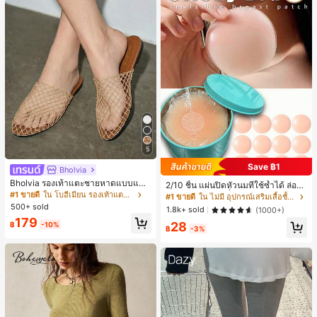
5
Save ฿1
Bholvia
Bholvia รองเท้าแตะชายหาดแบบแบน
2/10 ชิ้น แผ่นปิดหัวนมที่ใช้ซ้ำได้ ล่องห
สบาย ๆ ลายฉลุมาใหม่สำหรับผู้หญิง
#1 ขายดี
ใน โบฮีเมียน รองเท้าแตะผู้หญิง
น ไร้รอยต่อ & ไม่ลื่น เหมาะสำหรับโอก
#1 ขายดี
ใน ไม่มี อุปกรณ์เสริมเสื้อชั้นในผู้หญิง
าสต่างๆ สิ่งจำเป็นสำหรับฤดูร้อน
500+ sold
1.8k+ sold
(1000+)
179
28
฿
-10%
฿
-3%