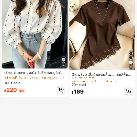
4
#3 ขายดี
ใน สีน้ำตาล เสื้อยืดลำลองพื้นฐาน
เสื้อเบลาส์ลายจุดสไตล์ฝรั่งเศสฤดูใบไม้
90+ พูดว่า "สวย"
GlowEve เสื้อยืดแขนสั้นคอกลมสีพื้นลำ
ร่วง, ทรงเข้ารูป, แขนยาวคอวี, สไตล์ให
#1 ขายดี
ใน ความสะดวกสบายสูงสุด เสื้อสตรี เสื้อเบลาส์ & Tee
ลองอเนกประสงค์สำหรับผู้หญิง
#3 ขายดี
#3 ขายดี
ใน สีน้ำตาล เสื้อยืดลำลองพื้นฐาน
ใน สีน้ำตาล เสื้อยืดลำลองพื้นฐาน
ม่ฤดูใบไม้ผลิ, ป้องกันแสงแดด, ใส่ไป
100+ sold
70+ sold
90+ พูดว่า "สวย"
90+ พูดว่า "สวย"
ทำงานและลำลอง สีขาว
220
#3 ขายดี
ใน สีน้ำตาล เสื้อยืดลำลองพื้นฐาน
169
฿
-8%
฿
90+ พูดว่า "สวย"