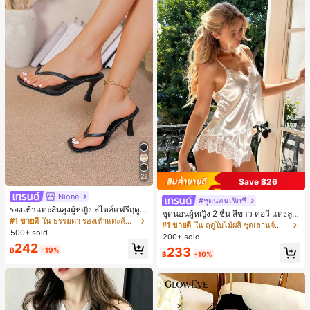
22
Save ฿26
Nione
#ชุดนอนเซ็กซี่
รองเท้าแตะส้นสูงผู้หญิง สไตล์แฟรี่ฤดูร้
ชุดนอนผู้หญิง 2 ชิ้น สีขาว คอวี แต่งลูก
อน ส้นบาง แบบคีบ แต่งสายคาดผม รอ
#1 ขายดี
ใน ธรรมดา รองเท้าแตะส้นสูงผู้หญิง
ไม้แบบแพตช์เวิร์ก ชุดนอนใส่ในบ้าน
#1 ขายดี
ใน ฤดูใบไม้ผลิ ชุดเลานจ์สำหรับผู้หญิง
งเท้าแตะชายหาดสำหรับเที่ยวพักผ่อน
500+ sold
สำหรับเธอ
200+ sold
แฟชั่นสายไขว้ สำหรับเดทไนท์
242
233
฿
-19%
฿
-10%