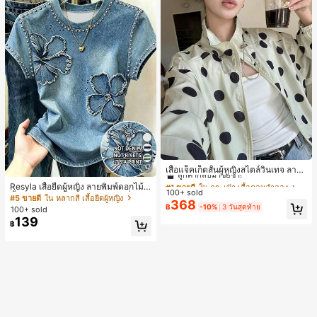
#1 ขายดี
ใน กระเป๋า เสื้อคลุมลำลอง
17
ลูกค้ากลับมาซื้อซ้ำ!
เสื้อแจ็คเก็ตสั้นผู้หญิงสไตล์วินเทจ ลายจุ
ดขนาดใหญ่ คอตั้ง เอวเข้ารูป แขนพอง
#1 ขายดี
#1 ขายดี
ใน กระเป๋า เสื้อคลุมลำลอง
ใน กระเป๋า เสื้อคลุมลำลอง
Resyla เสื้อยืดผู้หญิง ลายพิมพ์ดอกไม้สี
ทรงหลวม แฟชั่นอเนกประสงค์ สำหรับใ
100+ sold
ลูกค้ากลับมาซื้อซ้ำ!
ลูกค้ากลับมาซื้อซ้ำ!
น้ำเงินวินเทจ เสื้อสำหรับออกไปเที่ยวฤ
#5 ขายดี
ใน หลากสี เสื้อยืดผู้หญิง
ส่ประจำวันและไปเที่ยวพักผ่อน
368
ดูร้อน ดีไซน์กราฟิก สบายๆ อเนกประสง
#1 ขายดี
ใน กระเป๋า เสื้อคลุมลำลอง
฿
-10%
3 วันสุดท้าย
100+ sold
ค์ สวมใส่ประจำวัน กลางแจ้ง ช้อปปิ้ง ท่
ลูกค้ากลับมาซื้อซ้ำ!
139
฿
องเที่ยวกลางแจ้ง