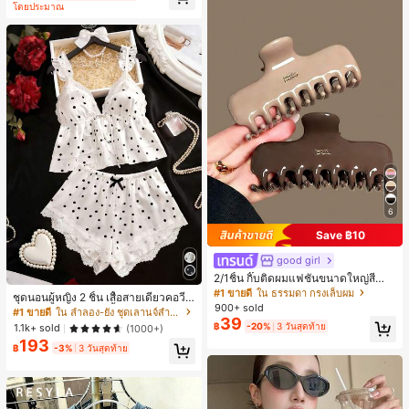
โดยประมาณ
ี, การแข่งม้าดาร์บี้, วันประกาศอิสรภาพ
6
Save ฿10
good girl
2/1ชิ้น กิ๊บติดผมแฟชั่นขนาดใหญ่สีน้ำ
ตาลชานมสำหรับผู้หญิง เหมาะสำหรับก
#1 ขายดี
ใน ธรรมดา กรงเล็บผม
ชุดนอนผู้หญิง 2 ชิ้น เสื้อสายเดี่ยวคอวีลู
ารอาบน้ำ ล้างหน้า และจัดแต่งทรงผม
900+ sold
กไม้ พร้อมกางเกงขาสั้นแต่งลูกไม้ แต่ง
#1 ขายดี
ใน ลำลอง-ยัง ชุดเลานจ์สำหรับผู้หญิง
39
โบว์ที่เอว ชุดลำลองผู้หญิงนุ่มสบายน่ารั
฿
-20%
3 วันสุดท้าย
1.1k+ sold
(1000+)
ก สไตล์เอสเธติก
193
฿
-3%
3 วันสุดท้าย