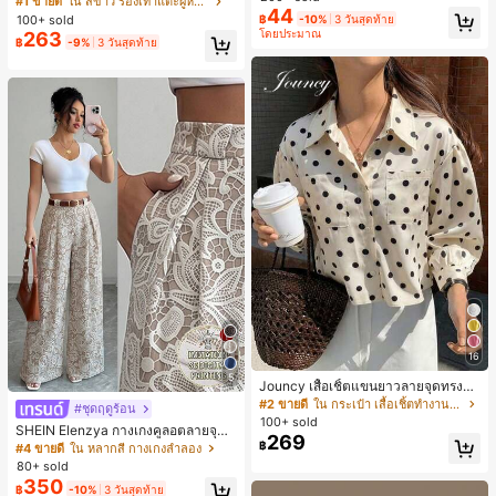
#1 ขายดี
ใน สีขาว รองเท้าแตะผู้หญิง
44
น ส้นเข็ม รองเท้าแตะแบบคีบ รองเท้าแ
100+ sold
฿
-10%
3 วันสุดท้าย
ตะชายหาดแฟชั่นสายไขว้ รองเท้าผู้ห
โดยประมาณ
263
฿
-9%
3 วันสุดท้าย
ญิง สำหรับออฟฟิศ บ้าน กลางแจ้ง ดีไซ
น์หัวเหลี่ยม ชิคและหรูหรา สำหรับเดทไ
นท์
16
5
Jouncy เสื้อเชิ้ตแขนยาวลายจุดทรงหล
วมสำหรับผู้หญิง
#2 ขายดี
ใน กระเป๋า เสื้อเชิ้ตทำงานมีกระเป๋า
#ชุดฤดูร้อน
100+ sold
SHEIN Elenzya กางเกงคูลอตลายจุดเ
269
อวสูงแบบใหม่สำหรับฤดูใบไม้ผลิ/ฤดูร้อ
฿
#4 ขายดี
ใน หลากสี กางเกงลำลอง
น, สไตล์หรูหราเหมาะสำหรับใส่ในชีวิต
80+ sold
ประจำวันและทำงาน, ให้ความรู้สึกวินเ
350
฿
-10%
3 วันสุดท้าย
ทจสำหรับฤดูรับปริญญา, เทศกาลดนตร