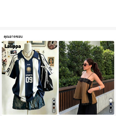
คุณอาจชอบ
9
6
#1 ขายดี
ใน สีกากี เสื้อสตรี เสื้อเบลาส์ & Tee