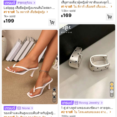
ลูกค้ากลับมาซื้อซ้ำ!
เสื้อสายเดี่ยวผู้หญิงผ้าซาตินแต่งลูกไม้
#ชุดฤดูร้อน
- เสื้อสายเดี่ยวฤดูร้อนสีคากีมีรอยผ่าด้า
#1 ขายดี
#1 ขายดี
ใน สีกากี เสื้อสตรี เสื้อเบลาส์ & Tee
ใน สีกากี เสื้อสตรี เสื้อเบลาส์ & Tee
Lalippa เสื้อยืดผู้หญิงแขนสั้นไหล่ตก ค
นข้างที่น่าดึงดูดแบบสบายๆ
1.5k+ sold
ลูกค้ากลับมาซื้อซ้ำ!
ลูกค้ากลับมาซื้อซ้ำ!
อวีปกเสื้อ ลายพิมพ์ดิจิทัลลายทาง สไตล์
#1 ขายดี
ใน หลากสี เสื้อยืดผู้หญิง
169
สปอร์ตแฟชั่นมินิมอล ของขวัญสำหรับเ
#1 ขายดี
ใน สีกากี เสื้อสตรี เสื้อเบลาส์ & Tee
1k+ sold
฿
พื่อน
199
ลูกค้ากลับมาซื้อซ้ำ!
฿
9
22
Rovog Jewelry
1 คู่ ต่างหูห่วงทองแดงขัดเงา ลายจุดเร
Nione
ขาคณิตสไตล์มินิมอล เหมาะสำหรับสว
#2 ขายดี
ใน โลหะผสมทองแดง ต่างหูผู้หญิง
รองเท้าแตะส้นสูงแบบคีบสำหรับผู้หญิง
มใส่ประจำวันแบบสบายๆ สำหรับผู้หญิง
200+ sold
สไตล์คลาสสิก สีบล็อก สไตล์แฟรี่ฤดูร้อ