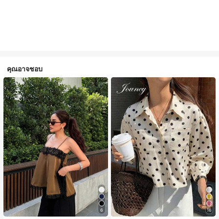
คุณอาจชอบ
6
16
#1 ขายดี
ใน สีกากี เสื้อสตรี เสื้อเบลาส์ & Tee