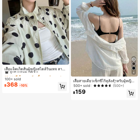
#1 ขายดี
ใน กระเป๋า เสื้อคลุมลำลอง
ลูกค้ากลับมาซื้อซ้ำ!
เสื้อแจ็คเก็ตสั้นผู้หญิงสไตล์วินเทจ ลายจุ
4
ดขนาดใหญ่ คอตั้ง เอวเข้ารูป แขนพอง
#1 ขายดี
#1 ขายดี
ใน กระเป๋า เสื้อคลุมลำลอง
ใน กระเป๋า เสื้อคลุมลำลอง
ทรงหลวม แฟชั่นอเนกประสงค์ สำหรับใ
100+ sold
ลูกค้ากลับมาซื้อซ้ำ!
ลูกค้ากลับมาซื้อซ้ำ!
เสื้อสายเดี่ยวเซ็กซี่ไร้หลังสำหรับผู้หญิง
ส่ประจำวันและไปเที่ยวพักผ่อน
368
#1 ขายดี
ใน กระเป๋า เสื้อคลุมลำลอง
พร้อมบราแบบมีฟองน้ำ, เสื้อกล้ามแขน
500+ sold
(500+)
฿
-10%
กุด, เสื้อลำลองสีดำสำหรับฤดูร้อน
ลูกค้ากลับมาซื้อซ้ำ!
159
฿