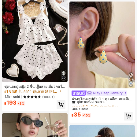
ชุดนอนผู้หญิง 2 ชิ้น เสื้อสายเดี่ยวคอวีลู
กไม้ พร้อมกางเกงขาสั้นแต่งลูกไม้ แต่ง
#1 ขายดี
ใน ผ้าถัก ชุดเลานจ์สำหรับผู้หญิง
Alley Deep Jewelry
#1 ขายดี
ใน โบโฮ ต่างหูผู้หญิง
โบว์ที่เอว ชุดลำลองผู้หญิงนุ่มสบายน่ารั
1.1k+ sold
(1000+)
ลูกค้ากลับมาซื้อซ้ำ!
ต่างหูโลหะรูปตัว C 1 คู่ เคลือบหยดสีเห
ก สไตล์เอสเธติก
193
ลือง ลายจุดสีน้ำเงิน สไตล์ยุโรปและอเม
฿
-3%
เกือบหมดแล้ว!
#1 ขายดี
#1 ขายดี
ใน โบโฮ ต่างหูผู้หญิง
ใน โบโฮ ต่างหูผู้หญิง
ริกัน แฟชั่นส่วนตัว หวานและสง่างาม
300+ sold
ลูกค้ากลับมาซื้อซ้ำ!
ลูกค้ากลับมาซื้อซ้ำ!
สำหรับผู้หญิงและเด็กหญิง สำหรับการเ
35
เกือบหมดแล้ว!
เกือบหมดแล้ว!
#1 ขายดี
ใน โบโฮ ต่างหูผู้หญิง
฿
-10%
ดินทาง งานแต่งงาน ปาร์ตี้ วันเกิด ของ
ลูกค้ากลับมาซื้อซ้ำ!
ขวัญคริสต์มาส 2026
เกือบหมดแล้ว!