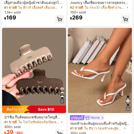
ลูกค้ากลับมาซื้อซ้ำ!
เสื้อสายเดี่ยวผู้หญิงผ้าซาตินแต่งลูกไม้
Jouncy เสื้อเชิ้ตแขนยาวลายจุดทรงหล
- เสื้อสายเดี่ยวฤดูร้อนสีคากีมีรอยผ่าด้า
วมสำหรับผู้หญิง
#1 ขายดี
#1 ขายดี
ใน สีกากี เสื้อสตรี เสื้อเบลาส์ & Tee
ใน สีกากี เสื้อสตรี เสื้อเบลาส์ & Tee
#2 ขายดี
ใน กระเป๋า เสื้อเชิ้ตทำงานมีกระเป๋า
นข้างที่น่าดึงดูดแบบสบายๆ
1.5k+ sold
100+ sold
ลูกค้ากลับมาซื้อซ้ำ!
ลูกค้ากลับมาซื้อซ้ำ!
169
269
#1 ขายดี
ใน สีกากี เสื้อสตรี เสื้อเบลาส์ & Tee
฿
฿
ลูกค้ากลับมาซื้อซ้ำ!
6
Save ฿10
22
2/1ชิ้น กิ๊บติดผมแฟชั่นขนาดใหญ่สีน้ำ
Nione
ตาลชานมสำหรับผู้หญิง เหมาะสำหรับก
#1 ขายดี
ใน โปรโมชั่นต้อนรับเปิดเทอม เครื่องประดับผมผู้หญิง
รองเท้าแตะส้นสูงแบบคีบสำหรับผู้หญิง
ารอาบน้ำ ล้างหน้า และจัดแต่งทรงผม
900+ sold
สไตล์คลาสสิก สีบล็อก สไตล์แฟรี่ฤดูร้อ
#1 ขายดี
ใน สีขาว รองเท้าแตะผู้หญิง
39
น ส้นเข็ม รองเท้าแตะแบบคีบ รองเท้าแ
100+ sold
฿
-20%