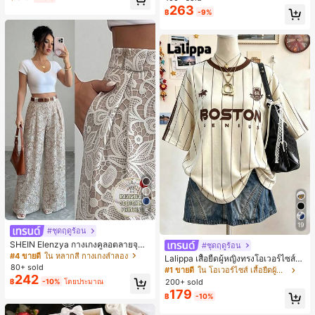
ตะชายหาดแฟชั่นสายไขว้ รองเท้าผู้ห
263
฿
-9%
ญิง สำหรับออฟฟิศ บ้าน กลางแจ้ง ดีไซ
น์หัวเหลี่ยม ชิคและหรูหรา สำหรับเดทไ
นท์
5
19
#ชุดฤดูร้อน
SHEIN Elenzya กางเกงคูลอตลายจุดเ
#ชุดฤดูร้อน
อวสูงแบบใหม่สำหรับฤดูใบไม้ผลิ/ฤดูร้อ
#4 ขายดี
ใน หลากสี กางเกงลำลอง
Lalippa เสื้อยืดผู้หญิงทรงโอเวอร์ไซส์ค
น, สไตล์หรูหราเหมาะสำหรับใส่ในชีวิต
80+ sold
วามยาวกลาง คอกลม ไหล่ตก ลายพิมพ์
#1 ขายดี
ใน โอเวอร์ไซส์ เสื้อยืดผู้หญิง
ประจำวันและทำงาน, ให้ความรู้สึกวินเ
242
ตัวอักษรและลายทางแนวตั้ง สไตล์แฟชั่
200+ sold
฿
-10%
โดยประมาณ
ทจสำหรับฤดูรับปริญญา, เทศกาลดนตร
นมินิมอล ของขวัญให้เพื่อน
179
ี, การแข่งม้าดาร์บี้, วันประกาศอิสรภาพ
฿
-10%