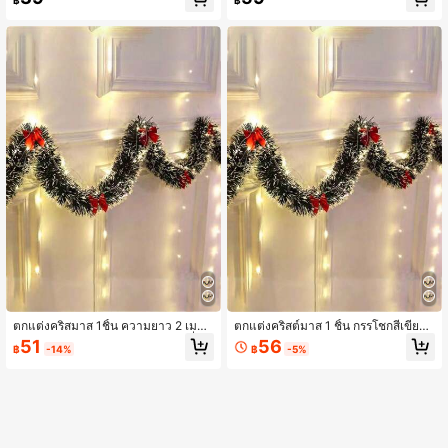
฿
฿
ปี
กิด, ลูกโป่ง
ตกแต่งคริสมาส 1ชิ้น ความยาว 2 เมตร
ตกแต่งคริสต์มาส 1 ชิ้น กรรโชกสีเขียวแ
ลายดอกหิมะสีเขียวเข้มและสีขาวซีรี่ตก
ละขาวยาว 2 เมตร ตกแต่งคริสต์มาส (โ
51
56
฿
-14%
฿
-5%
แต่ง สำหรับคริสมาส (ไม่มีโบว์ติดตั้ง),
บว์ไม่ได้แนบมา), คริสต์มาส, ลูกปัด, ขอ
ตกแต่งคริสมาสด้วยเส้นทอง, ของตกแต่
งตกแต่งคริสต์มาส
งงานปาร์ตี้คริสมาส