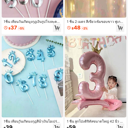
1ชิ้น เทียนวันเกิดมงกุฎเงินรูปโรงละครโ
1 ชิ้น 2 เมตร สีเขียวเข้มขอบขาว พู่เกล็
อเปร่า, เทียนปาร์ตี้วันเกิดสำหรับเด็กอา
ดหิมะคริสต์มาส ตกแต่งเทศกาล
37
48
฿
-5%
฿
-2%
ยุ 0-9 ปี
1ชิ้น เทียนวันเกิดมงกุฎสีน้ำเงินโอเปร่า,
1 ชิ้น ลูกโป่งดิจิทัลขนาดใหญ่ 42 นิ้ว สี
เทียนปาร์ตี้วันเกิดสำหรับเด็กอายุ 0-9
ชมพูมุก 4D, ตกแต่งวันเกิด, ตกแต่งวันเ
39
59