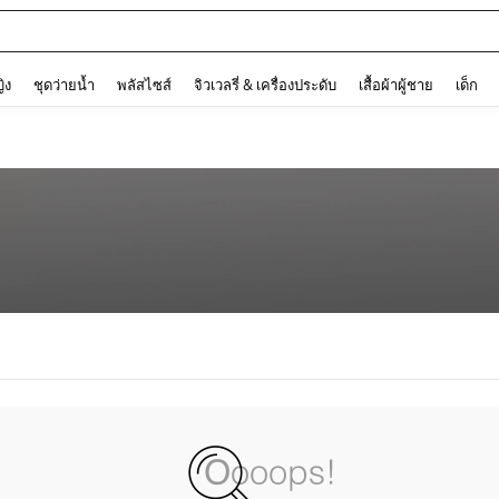
and down arrow keys to navigate search การค้นหาล่าสุด and ค้นหา. Press Enter to
ญิง
ชุดว่ายน้ำ
พลัสไซส์
จิวเวลรี่ & เครื่องประดับ
เสื้อผ้าผู้ชาย
เด็ก