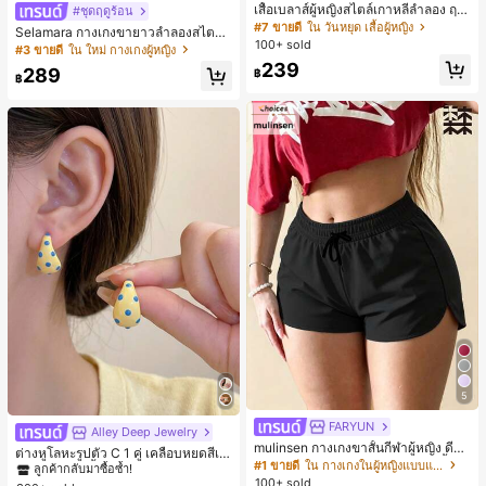
เสื้อเบลาส์ผู้หญิงสไตล์เกาหลีลำลอง ฤดู
#ชุดฤดูร้อน
ใบไม้ผลิ/ฤดูร้อนใหม่ ชายระบาย ชิคแล
#7 ขายดี
ใน วันหยุด เสื้อผู้หญิง
Selamara กางเกงขายาวลำลองสไตล์โ
ะหรูหรา
100+ sold
บฮีเมียนสำหรับพักผ่อน สีกากี ผิวสัมผัส
#3 ขายดี
ใน ใหม่ กางเกงผู้หญิง
มีเท็กซ์เจอร์ เอวสูงทรงหลวม เอวยางยืด
239
289
฿
พร้อมเชือกรูด ทรงขาตรงทิ้งตัว ขากว้า
฿
ง สำหรับชายหาด ลำลอง พักผ่อน และเ
ดินทาง
5
FARYUN
Alley Deep Jewelry
#1 ขายดี
ใน โบโฮ ต่างหูผู้หญิง
mulinsen กางเกงขาสั้นกีฬาผู้หญิง ดีไซ
ลูกค้ากลับมาซื้อซ้ำ!
ต่างหูโลหะรูปตัว C 1 คู่ เคลือบหยดสีเห
น์ปลายเปิด เอวยืดหยุ่น กางเกงขาสั้น
#1 ขายดี
ใน กางเกงในผู้หญิงแบบแอคทีฟ
ลือง ลายจุดสีน้ำเงิน สไตล์ยุโรปและอเม
เกือบหมดแล้ว!
#1 ขายดี
#1 ขายดี
ใน โบโฮ ต่างหูผู้หญิง
ใน โบโฮ ต่างหูผู้หญิง
ลำลองกีฬาฤดูร้อน ความยาว 3/4
100+ sold
ริกัน แฟชั่นส่วนตัว หวานและสง่างาม