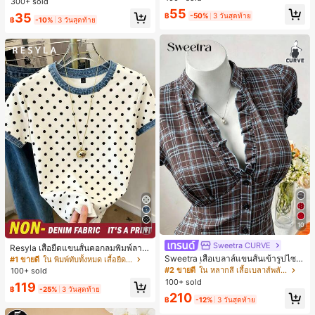
300+ sold
ลูกค้ากลับมาซื้อซ้ำ!
ลูกค้ากลับมาซื้อซ้ำ!
สำหรับผู้หญิงและเด็กหญิง สำหรับการเ
55
เกือบหมดแล้ว!
เกือบหมดแล้ว!
#1 ขายดี
ใน โบโฮ ต่างหูผู้หญิง
35
฿
-50%
3 วันสุดท้าย
ดินทาง งานแต่งงาน ปาร์ตี้ วันเกิด ของ
฿
-10%
3 วันสุดท้าย
ลูกค้ากลับมาซื้อซ้ำ!
ขวัญคริสต์มาส 2026
เกือบหมดแล้ว!
10
8
Sweetra CURVE
Resyla เสื้อยืดแขนสั้นคอกลมพิมพ์ลาย
จุดลำลองสำหรับผู้หญิง, ฤดูร้อน
Sweetra เสื้อเบลาส์แขนสั้นเข้ารูปไซซ์
#1 ขายดี
ใน พิมพ์ทับทั้งหมด เสื้อยืดผู้หญิง
ใหญ่ แฟชั่นมินิมอลอเนกประสงค์ ลายจุ
#2 ขายดี
ใน หลากสี เสื้อเบลาส์พลัสไซส์
100+ sold
ด ดีไซน์เฉพาะตัว หรูหราหวาน
100+ sold
119
฿
-25%
3 วันสุดท้าย
210
฿
-12%
3 วันสุดท้าย