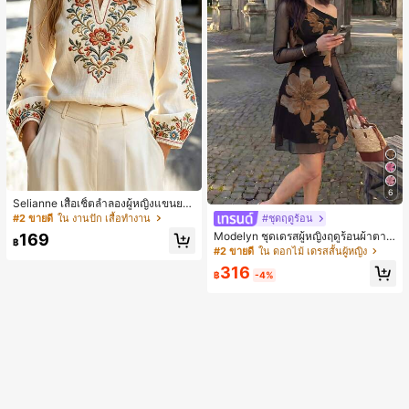
6
Selianne เสื้อเชิ้ตลำลองผู้หญิงแขนยา
ว คอวีเว้า ลายดอกไม้
#2 ขายดี
ใน งานปัก เสื้อทำงาน
#ชุดฤดูร้อน
Modelyn ชุดเดรสผู้หญิงฤดูร้อนผ้าตาข่
169
฿
ายพิมพ์ลาย คอไม่สมมาตร จับจีบ หรูหร
#2 ขายดี
ใน ดอกไม้ เดรสสั้นผู้หญิง
า เซ็กซี่
316
฿
-4%