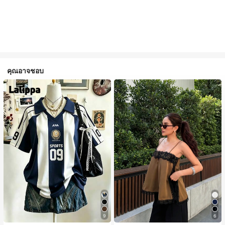
คุณอาจชอบ
9
6
#1 ขายดี
ใน สีกากี เสื้อสตรี เสื้อเบลาส์ & Tee