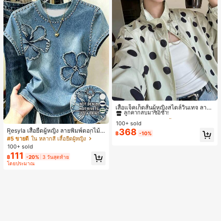
#1 ขายดี
ใน กระเป๋า เสื้อคลุมลำลอง
ลูกค้ากลับมาซื้อซ้ำ!
เสื้อแจ็คเก็ตสั้นผู้หญิงสไตล์วินเทจ ลายจุ
ดขนาดใหญ่ คอตั้ง เอวเข้ารูป แขนพอง
#1 ขายดี
#1 ขายดี
ใน กระเป๋า เสื้อคลุมลำลอง
ใน กระเป๋า เสื้อคลุมลำลอง
17
ทรงหลวม แฟชั่นอเนกประสงค์ สำหรับใ
100+ sold
ลูกค้ากลับมาซื้อซ้ำ!
ลูกค้ากลับมาซื้อซ้ำ!
ส่ประจำวันและไปเที่ยวพักผ่อน
Resyla เสื้อยืดผู้หญิง ลายพิมพ์ดอกไม้สี
368
#1 ขายดี
ใน กระเป๋า เสื้อคลุมลำลอง
฿
-10%
น้ำเงินวินเทจ เสื้อสำหรับออกไปเที่ยวฤ
#5 ขายดี
ใน หลากสี เสื้อยืดผู้หญิง
ลูกค้ากลับมาซื้อซ้ำ!
ดูร้อน ดีไซน์กราฟิก สบายๆ อเนกประสง
100+ sold
ค์ สวมใส่ประจำวัน กลางแจ้ง ช้อปปิ้ง ท่
111
฿
-20%
3 วันสุดท้าย
องเที่ยวกลางแจ้ง
โดยประมาณ