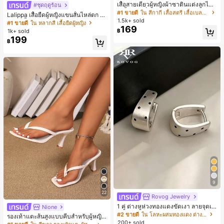
ลูกค้ากลับมาซื้อซ้ำ!
เสื้อสายเดี่ยวผู้หญิงผ้าซาตินแต่งลูกไม้
#ชุดฤดูร้อน
- เสื้อสายเดี่ยวฤดูร้อนสีคากีมีรอยผ่าด้า
#1 ขายดี
#1 ขายดี
ใน สีกากี เสื้อสตรี เสื้อเบลาส์ & Tee
ใน สีกากี เสื้อสตรี เสื้อเบลาส์ & Tee
Lalippa เสื้อยืดผู้หญิงแขนสั้นไหล่ตก ค
นข้างที่น่าดึงดูดแบบสบายๆ
1.5k+ sold
ลูกค้ากลับมาซื้อซ้ำ!
ลูกค้ากลับมาซื้อซ้ำ!
อวีปกเสื้อ ลายพิมพ์ดิจิทัลลายทาง สไตล์
#1 ขายดี
ใน หลากสี เสื้อยืดผู้หญิง
169
สปอร์ตแฟชั่นมินิมอล ของขวัญสำหรับเ
#1 ขายดี
ใน สีกากี เสื้อสตรี เสื้อเบลาส์ & Tee
1k+ sold
฿
พื่อน
199
ลูกค้ากลับมาซื้อซ้ำ!
฿
9
22
Rovog Jewelry
1 คู่ ต่างหูห่วงทองแดงขัดเงา ลายจุดเร
Nione
ขาคณิตสไตล์มินิมอล เหมาะสำหรับสว
#2 ขายดี
ใน โลหะผสมทองแดง ต่างหูผู้หญิง
รองเท้าแตะส้นสูงแบบคีบสำหรับผู้หญิง
มใส่ประจำวันแบบสบายๆ สำหรับผู้หญิง
200+ sold
สไตล์คลาสสิก สีบล็อก สไตล์แฟรี่ฤดูร้อ