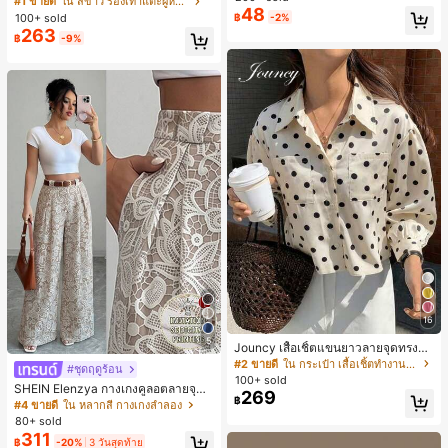
#1 ขายดี
ใน สีขาว รองเท้าแตะผู้หญิง
48
น ส้นเข็ม รองเท้าแตะแบบคีบ รองเท้าแ
100+ sold
฿
-2%
ตะชายหาดแฟชั่นสายไขว้ รองเท้าผู้ห
263
฿
-9%
ญิง สำหรับออฟฟิศ บ้าน กลางแจ้ง ดีไซ
น์หัวเหลี่ยม ชิคและหรูหรา สำหรับเดทไ
นท์
16
5
Jouncy เสื้อเชิ้ตแขนยาวลายจุดทรงหล
วมสำหรับผู้หญิง
#2 ขายดี
ใน กระเป๋า เสื้อเชิ้ตทำงานมีกระเป๋า
#ชุดฤดูร้อน
100+ sold
SHEIN Elenzya กางเกงคูลอตลายจุดเ
269
฿
อวสูงแบบใหม่สำหรับฤดูใบไม้ผลิ/ฤดูร้อ
#4 ขายดี
ใน หลากสี กางเกงลำลอง
น, สไตล์หรูหราเหมาะสำหรับใส่ในชีวิต
80+ sold
ประจำวันและทำงาน, ให้ความรู้สึกวินเ
311
฿
-20%
3 วันสุดท้าย
ทจสำหรับฤดูรับปริญญา, เทศกาลดนตร