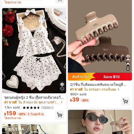
โดยประมาณ
ี, การแข่งม้าดาร์บี้, วันประกาศอิสรภาพ
6
Save ฿10
2/1ชิ้น กิ๊บติดผมแฟชั่นขนาดใหญ่สีน้ำ
ตาลชานมสำหรับผู้หญิง เหมาะสำหรับก
#1 ขายดี
ใน ธรรมดา กรงเล็บผม
ารอาบน้ำ ล้างหน้า และจัดแต่งทรงผม
900+ sold
ชุดนอนผู้หญิง 2 ชิ้น เสื้อสายเดี่ยวคอวีลู
39
฿
-20%
กไม้ พร้อมกางเกงขาสั้นแต่งลูกไม้ แต่ง
#1 ขายดี
ใน ลำลอง-ยัง ชุดเลานจ์สำหรับผู้หญิง
โบว์ที่เอว ชุดลำลองผู้หญิงนุ่มสบายน่ารั
1.1k+ sold
(1000+)
ก สไตล์เอสเธติก
159
฿
-20%
3 วันสุดท้าย
โดยประมาณ