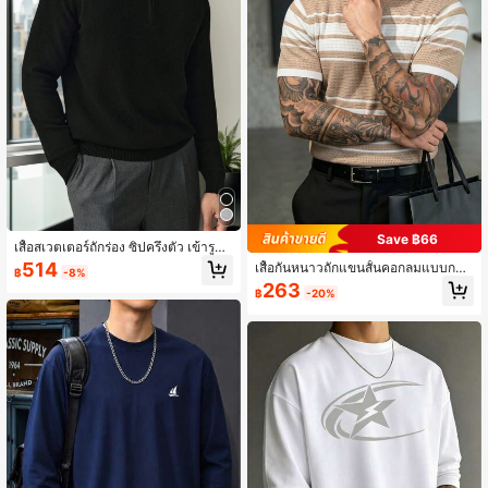
Save ฿66
เสื้อสเวตเตอร์ถักร่อง ซิปครึ่งตัว เข้ารูปท
รงสลิม สำหรับผู้ชาย ฤดูใบไม้ร่วง/ฤดูห
514
เสื้อกันหนาวถักแขนสั้นคอกลมแบบกลว
฿
-8%
นาว แขนยาว
งสำหรับผู้ชาย
263
฿
-20%