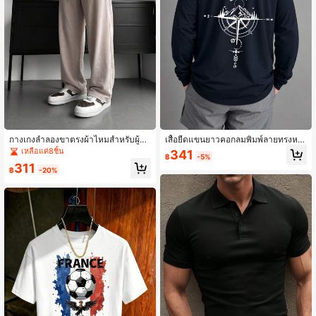
กางเกงลำลองขาตรงผ้าไหมสำหรับผู้ชา
เสื้อยืดแขนยาวคอกลมพิมพ์ลายทรงหล
ย, กางเกงขายาวทรงหลวมเอวยางยืดมี
วมสำหรับผู้ชาย
เหลือแค่8ชิ้น
341
฿
-5%
เชือกผูก, กางเกงขายาวน้ำหนักเบาระบ
311
ายอากาศได้ดีสำหรับฤดูร้อน
฿
-20%