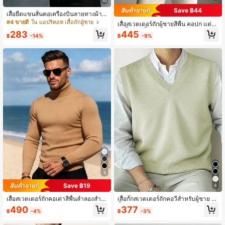
10
Save ฿44
เสื้อยืดแขนสั้นคอเครื่องบินลายทางผ้าถั
กพรีเมียมบางหลวมสำหรับผู้ชาย สบายเ
#4 ขายดี
ใน แอปริคอท เสื้อถักผู้ชาย
เสื้อสเวตเตอร์ถักผู้ชายสีพื้น คอปก แต่งล
ย็นแฟชั่นฤดูร้อนไอเทมจำเป็น
ายริ้วแนวตั้งเรียบง่าย แขนยาว
283
445
฿
-14%
฿
-9%
5
Save ฿19
4
เสื้อสเวตเตอร์ถักคอเต่าสีพื้นลำลองสำห
เสื้อกั๊กสเวตเตอร์ถักคอวีสำหรับผู้ชาย สี
รับผู้ชาย, ฤดูใบไม้ร่วง/ฤดูหนาว
พื้น สไตล์คลาสสิก ทรงเข้ารูป อเนกประ
490
377
฿
-4%
฿
-3%
สงค์ ฤดูใบไม้ร่วง/ฤดูหนาว เสื้อแขนยา
ว