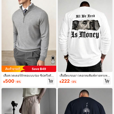
Save ฿49
เสื้อสเวตเตอร์ถักทอแบบร่อง ซิปครึ่งตัว
เสื้อยืดแขนยาวคอกลมพิมพ์ลายทรงหล
เข้ารูปทรงสลิม สำหรับผู้ชาย ฤดูใบไม้ร่
วมสำหรับผู้ชาย
500
222
฿
-9%
฿
-3%
วง/ฤดูหนาว