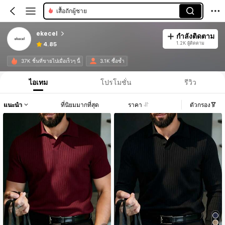
เสื้อถักผู้ชาย
ekecel
กำลังติดตาม
1.2K ผู้ติดตาม
4.85
37K ชิ้นที่ขายไปเมื่อเร็วๆ นี้
3.1K ซื้อซ้ำ
ไอเทม
โปรโมชั่น
รีวิว
แนะนำ
ที่นิยมมากที่สุด
ราคา
ตัวกรอง