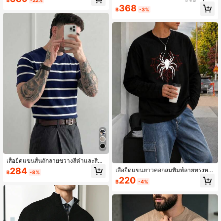
นเรียบง่าย, สไตล์คลาสสิก, เสื้อกั๊กสเวตเ
368
฿
-3%
ตอร์ทรงเข้ารูปอเนกประสงค์, สำหรับฤดู
ใบไม้ร่วงฤดูหนาว, เสื้อแขนยาว
เสื้อยืดแขนสั้นถักลายขวางสีดำและสีขา
วสำหรับผู้ชายแบบลำลอง
284
เสื้อยืดแขนยาวคอกลมพิมพ์ลายทรงหล
฿
-8%
วมสำหรับผู้ชาย
220
฿
-4%