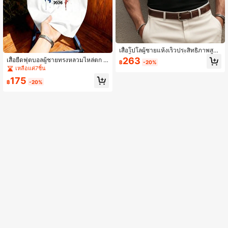
เสื้อโปโลผู้ชายแห้งเร็วประสิทธิภาพสูงแ
ขนสั้น ผ้าพรีเมียมถักปิเก้ | คุ้มค่าสูง | แ
263
เสื้อยืดฟุตบอลผู้ชายทรงหลวมไหล่ตก ล
฿
-20%
ฟชั่น | สบายลำลอง | เสื้อกอล์ฟอเนกปร
ายไก่พิมพ์ 2026 France World Cup
เหลือแค่7ชิ้น
ะสงค์ | ของขวัญวันพ่อ | ของขวัญสำหรั
บผู้ชาย |
175
฿
-20%