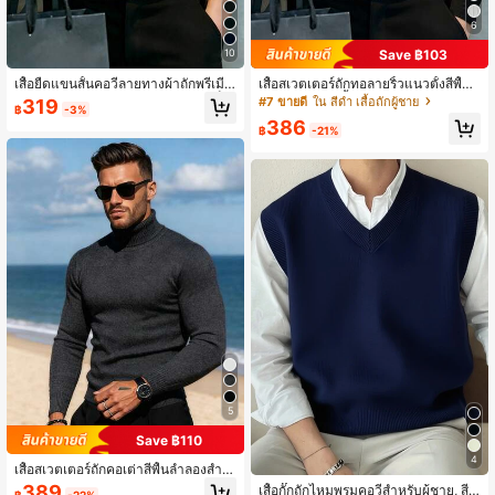
6
Save ฿103
10
เสื้อยืดแขนสั้นคอวีลายทางผ้าถักพรีเมีย
เสื้อสเวตเตอร์ถักทอลายริ้วแนวตั้งสีพื้น
มบางหลวมสำหรับผู้ชาย สบายและเย็น
สำหรับผู้ชาย, เสื้อแขนยาวอเนกประสง
#7 ขายดี
ใน สีดำ เสื้อถักผู้ชาย
319
฿
-3%
สบาย แฟชั่นฤดูร้อน ลำลองจำเป็น
ค์เรียบง่าย
386
฿
-21%
5
Save ฿110
4
เสื้อสเวตเตอร์ถักคอเต่าสีพื้นลำลองสำห
รับผู้ชาย ฤดูใบไม้ร่วง/ฤดูหนาว
389
เสื้อกั๊กถักไหมพรมคอวีสำหรับผู้ชาย, สีพื้
฿
-22%