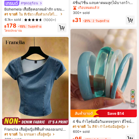
เกือบหมดแล้ว!
4ชิ้น/1ชิ้น แถบคาดผมลูกไม้บางกว้างยื
#ชุดฤดูร้อน
ดหยุ่นสำหรับผู้หญิง, แฟชั่นอเนกประสง
#1 ขายดี
#1 ขายดี
ใน ไม่เป็นทางการ เครื่องประดับผมผู้หญิง
ใน ไม่เป็นทางการ เครื่องประดับผมผู้หญิง
Bohemela เสื้อยืดคอกลมผ้าถัก แขนยา
ค์พรีเมียมหรูหราสไตล์มินิมอล ผ้าพันคอ
300+ sold
เกือบหมดแล้ว!
เกือบหมดแล้ว!
ว สีเรียบ ใช้งานทั่วไป สำหรับผู้หญิง
#1 ขายดี
ใน สีเขียว เสื้อตัวเก่งใส่ได้ทุกวัน
เล็กๆ ห่วงผม อุปกรณ์เสริมผม, เหมาะสำ
#1 ขายดี
ใน ไม่เป็นทางการ เครื่องประดับผมผู้หญิง
31
6.1k+ sold
(1000+)
หรับการออกไปข้างนอกประจำวัน, ลำล
฿
-21%
2 วันสุดท้าย
เกือบหมดแล้ว!
อง, งานปาร์ตี้, การเดินทาง, การพักผ่อ
178
฿
-15%
วันสุดท้าย
น, การมัดผม, การจัดทรงผม, การแต่งห
โดยประมาณ
น้า, การจับคู่ชุด, อุปกรณ์เสริมประดับผ
ม
32
Save ฿14
4 ชิ้น กำไลข้อมือวินเทจหรูหรา ดีไซน์มิ
นิมอลแฟชั่น เหมาะสำหรับใส่ในชีวิตปร
#1 ขายดี
ใน สีฟ้า กำไลข้อมือผู้หญิง
Franclia เสื้อผู้หญิงสีพื้นลำลองอเนกปร
ะจำวัน อะคริลิก เหมาะสำหรับใส่ในชีวิ
600+ sold
ะสงค์สำหรับใส่ประจำวัน
ตประจำวันและงานปาร์ตี้ ของขวัญสำห
#1 ขายดี
ใน ธรรมดา เสื้อผู้หญิง
95
รับผู้หญิง