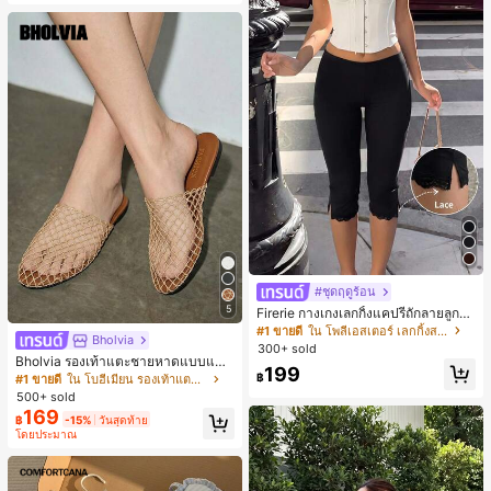
#ชุดฤดูร้อน
5
Firerie กางเกงเลกกิ้งแคปรีถักลายลูกไม้
สีดำหรูหราสำหรับผู้หญิง อเนกประสงค์
#1 ขายดี
ใน โพลีเอสเตอร์ เลกกิ้งสตรี
Bholvia
สำหรับกีฬา แฟชั่น ชายหาด เทศกาลด
300+ sold
นตรี ฤดูร้อนแบบสบายๆ
Bholvia รองเท้าแตะชายหาดแบบแบน
199
สบาย ๆ ลายฉลุมาใหม่สำหรับผู้หญิง
฿
#1 ขายดี
ใน โบฮีเมียน รองเท้าแตะผู้หญิง
500+ sold
169
฿
-15%
วันสุดท้าย
โดยประมาณ