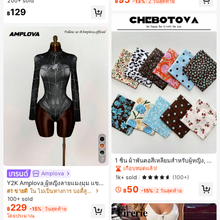
200+ sold
฿
-13%
2 วันสุดท้าย
129
฿
#1 ขายดี
ใน หลากสี ที่คาดผม
เกือบหมดแล้ว!
7
1 ชิ้น ผ้าพันคอสี่เหลี่ยมสำหรับผู้หญิง, วั
สดุผ้าลินิน, ลายพิมพ์ดอกไม้สด, ตกแต่ง
#1 ขายดี
#1 ขายดี
ใน หลากสี ที่คาดผม
ใน หลากสี ที่คาดผม
Amplova
สไตล์วินเทจ, สามารถใช้เป็นผ้าพันศีรษ
เกือบหมดแล้ว!
เกือบหมดแล้ว!
1k+ sold
(100+)
ะ, ที่คาดผม หรือเครื่องประดับผม, สำหรั
Y2K Amplova ผู้หญิงลายแมงมุม แขน
#1 ขายดี
ใน หลากสี ที่คาดผม
50
บเดินทาง, ปาร์ตี้
ยาว คอตั้ง บอดี้สูท, สไตล์แฟชั่นดาร์ก
฿
-15%
2 วันสุดท้าย
#1 ขายดี
ใน ไม่เป็นทางการ บอดี้สูทผู้หญิง
เกือบหมดแล้ว!
บอดี้สูทผู้หญิง บอดี้สูทฮาโลวีน บอดี้สูท
100+ sold
ลายใยแมงมุม
229
฿
-15%
วันสุดท้าย
โดยประมาณ