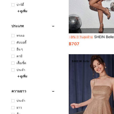
ปาร์ตี้
ดูเพิ่ม
ประเภท
ทรงเอ
SHEIN Belle ชุดกระโปรงหญิงลำ กลวยสีแดงประดับเลื่อม ตุ้มหนาที่หัวไหล่ ต่อเนื่อง เปิดไหล่ หลังเปิด ออกงานราตรี
-3%
3 วันสุดท้าย
คับบอดี้
฿707
อื่น ๆ
คามี
เสื้อเชิ้ต
ประจำ
ดูเพิ่ม
ความยาว
ประจำ
ยาว