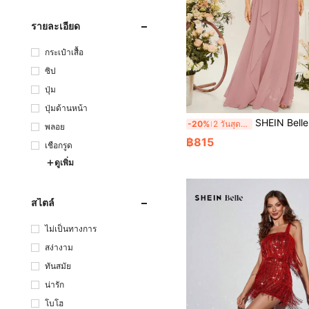
รายละเอียด
กระเป๋าเสื้อ
ซิป
ปุ่ม
ปุ่มด้านหน้า
SHEIN Belle ชุดเพื่อนเจ้าสาวแขนเดียว ชาย
-20%
2 วันสุดท้าย
พลอย
฿815
เชือกรูด
ดูเพิ่ม
สไตล์
ไม่เป็นทางการ
สง่างาม
ทันสมัย
น่ารัก
โบโฮ