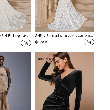
็กซี่หรูหราและงดงามพร้อมรายละเอียดลูกไม้ตัดกันแบบ บล็อกสี และเสื้อท่อนบนลูกไม้โปร่งสไตล์ฝรั่งเศสคลาสสิก โครง และชายเสื้อหยัก, ชุดเดรสเมอร์เมดผ้าตาข่าย Tulle พร้อมชุดแต่งงานหางยาวสีขาว ชุดเจ้าสาว, เจ้าสาว, สำหรับวันวาเลนไทน์
SHEIN Belle สง่างาม งดงามและโรแมนติก, ไหล่ข้างเดียวสีขาว แขนยาวซีทรู, ลูกไม้ซีทรูยืดหยุ่นที่หน้าอก, สติกเกอร์เส้นแรงดันกระดูกปลา, ขอบหอยเชลล์, ลูกไม้ปะสุดคลาสสิกสไตล์ฝรั่งเศส, ผ่าสูง, ดีไซน์หางนางเงือก, เหมาะสำหรับงานแต่งงาน, ปาร์ตี้สละโสด, พิธีรับปริญญา, ชุดแต่งงานหางยาวพิเศษ ชุดเจ้าสาว, เจ้าสาว, สำหรับวันวาเลนไทน์
฿1,599