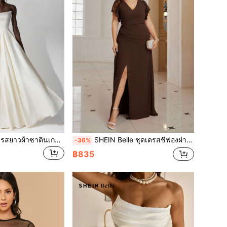
SHEIN Belle ชุดเดรสยาวผ้าซาตินเกาะอกสุดหรูของผู้หญิง พร้อมสายไขว้ปรับได้, ชุดเดรสสำหรับใส่ไปงานแต่งงาน, เหมาะสำหรับงานปาร์ตี้, งานเลี้ยงอาหารค่ำที่เป็นทางการ หรือเดทกลางคืน, ชุดเดรสสำหรับออกงานตอนเย็น, ชุดราตรี, สำหรับวันวาเลนไทน์
SHEIN Belle ชุดเดรสชีฟองผ่าข้าง แต่งระบาย จับจีบช่วงเอว คอวี พลัสไซส์
-36%
฿835