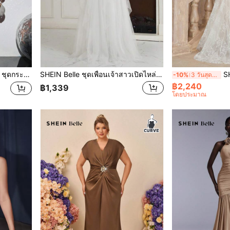
สั้นมีประกาย ชุดเดรสกางเกงจั๊มพ์ซูทเซ็กซี่ต้อนรับปีใหม่โอกาสพิเศษ
SHEIN Belle ชุดเพื่อนเจ้าสาวเปิดไหล่, จับจีบที่หน้าอก, ชายระบายหลายชั้นแบบไม่สมมาตร (ผู้ใหญ่)
SHEIN Belle ชุดเดรสเกาะอกเซ
-10%
3 วันสุดท้าย
฿2,240
฿1,339
โดยประมาณ