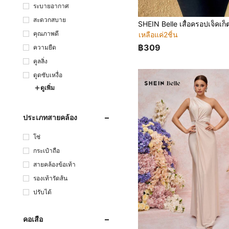
ระบายอากาศ
สะดวกสบาย
คุณภาพดี
เหลือแค่2ชิ้น
฿309
ความยืด
คูลลิ่ง
ดูดซับเหงื่อ
ดูเพิ่ม
ประเภทสายคล้อง
โซ่
กระเป๋าถือ
สายคล้องข้อเท้า
รองเท้ารัดส้น
ปรับได้
คอเสื้อ