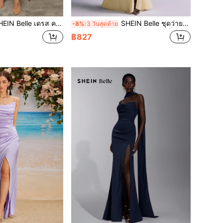
N Belle เดรส คอวีลึก แขนโคมไฟ ทรงแร็ป
SHEIN Belle ชุดว่ายน้ำถักหรูหรายืด Sleeve ปั้ม, ขอบกระโปรงปลายช่วงเทา Mermaid เหมาะสำหรับงานแต่งงาน งานปาร์ตี้ งานฮันนีมูน งานเลี้ยงพรอม ชุดเพื่อนเจ้าสาว (ขนาดผู้ใหญ่)
-8%
3 วันสุดท้าย
฿827