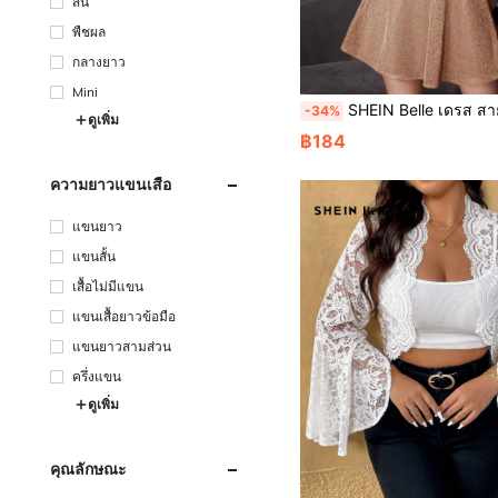
สั้น
พืชผล
กลางยาว
Mini
SHEIN Belle เดรส สายเดี่ยว ซิปหล
-34%
ดูเพิ่ม
฿184
ความยาวแขนเสื้อ
แขนยาว
แขนสั้น
เสื้อไม่มีแขน
แขนเสื้อยาวข้อมือ
แขนยาวสามส่วน
ครึ่งแขน
ดูเพิ่ม
คุณลักษณะ