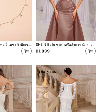
SHEIN Belle สร้อยคอ จี้ เพชรคิวบิกเซอร์โคเนีย
SHEIN Belle ชุดราตรีอลังการ ปักลายตาข่าย คอวี แขนยาว ตกแต่งลูกปัดหรู เอวสูง ชายระบาย ปลายกระโปรงเป็นหางนางเงือก
฿1,839