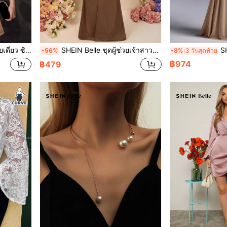
ัง กลิตเตอร์
SHEIN Belle ชุดผู้ช่วยเจ้าสาวสีกาแฟ คอวี ปีกเสื้อสั้น ผ้ารัดช่วง มีเข็มกลัด โค้งทรง ไซส์ใหญ่ ลุคโรแมนติกสง่างาม
SHEIN Be
-56%
-8%
3 วันสุดท้าย
฿974
฿479