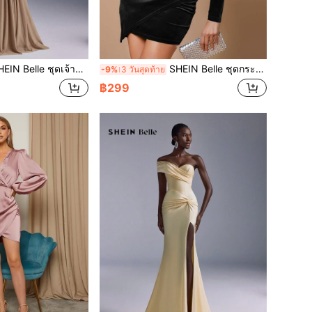
lle ชุดเจ้าสาวที่มีลายดอกไม้สวยงามแขนสูงรูดด้วยตาข่ายบางที่สวยงาม
SHEIN Belle ชุดกระโปรงกำมะหยี่ ดีเทลจีบ ทรงป้ายหน้า
-9%
3 วันสุดท้าย
฿299