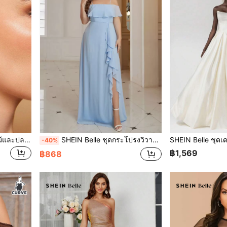
SHEIN Belle ต่างหูติดหูดอกไม้และปลอมทรงไข่มุก Valentines
SHEIN Belle ชุดกระโปรงวิวาห์หรูหรา ชุดเพื่อนเจ้าสาว ชุดทางการสำหรับผู้หญิงบุคลิกใหญ่ สีฟ้าอ่อน ปักระบายคอเดียว ตะเข็บแยก
-40%
฿1,569
฿868