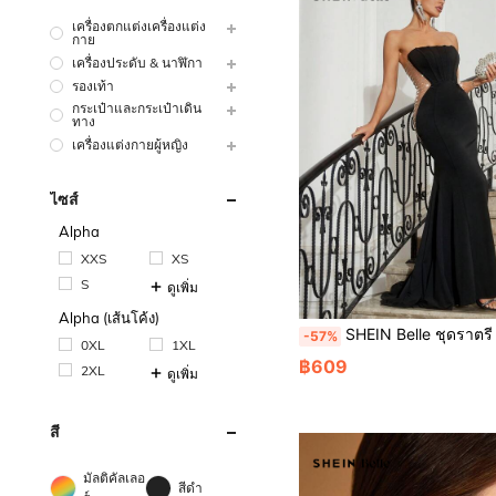
เครื่องตกแต่งเครื่องแต่ง
กาย
เครื่องประดับ & นาฬิกา
รองเท้า
กระเป๋าและกระเป๋าเดิน
ทาง
เครื่องแต่งกายผู้หญิง
ไซส์
Alpha
XXS
XS
S
ดูเพิ่ม
Alpha (เส้นโค้ง)
SHEIN Belle ชุดราตรี ไร้สาย ก้างปลา การออกแบบ พลอยเทียม ด้านข้าง คัตเอาท์ กรีด
-57%
0XL
1XL
฿609
2XL
ดูเพิ่ม
สี
มัลติคัลเลอ
สีดำ