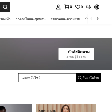
0
0
 select.
รองเท้า
กางเกงในและชุดนอน
สุขภาพและความงาม
บ้านและที่อยู่อาศัย
เดรสมิดิผู้หญิง
กำลังติดตาม
ชุดเดรสยาวผู้หญิง
469K ผู้ติดตาม
ผู้หญิงพลัสไซส์บวกชุดราตรีที่เป็นทางการ
ชุดค็อกเทลผู้หญิง
แม็กซี่เดรสผู้หญิง
ชุดพรอมผู้หญิง
เดรสพลัสไซส์
ชุดเพื่อนเจ้าสาวรวมถึงชุดเพื่อนเจ้าสาว
ค้นหาในร้าน
ชุดสตรีและชุดราตรี