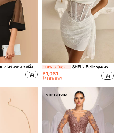
SHEIN Belle ชุดรอมเปอร์แขนกระดิ่ง ผ้าตาข่ายเนื้อบาง
SHEIN Belle ชุดเดรสสั้นรัดรูปสีขาวสง่างามผ้าลูกไม้ปะต่อตาข่ายกลวงโชว์เอว เหมาะสำหรับออกเดท, วันหยุดพักผ่อน, ปาร์ตี้คนโสด, วันเกิด, งานรับปริญญา, จิบน้ำชายามบ่าย, งานแต่งงาน, งานเลี้ยงสละโสด, ของขวัญครบรอบ, ชุดปาร์ตี้สีขาวสำหรับผู้หญิง, วันวาเลนไทน์
-10%
3 วันสุดท้าย
฿1,061
โดยประมาณ