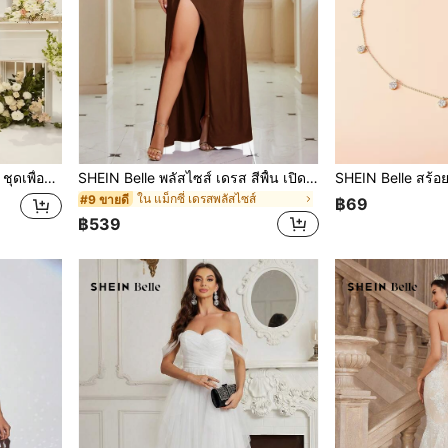
ระบาย ตกแต่งอย่างหรูหรา
SHEIN Belle พลัสไซส์ เดรส สีพื้น เปิดไหล่ กรีดสูง
ใน แม็กซี่ เดรสพลัสไซส์
#9 ขายดี
฿69
฿539