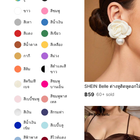
ร์
ขาว
สีชมพู
สีเทา
สีน้ำเงิน
สีแดง
สีเขียว
สีน้ำตาล
สีเหลือง
กากี
สีม่วง
สีดำและสี
สีส้ม
ขาว
สีครีม/สี
สีชมพู
เบจ
บานเย็น
฿59
60+ sold
สีชมพูพาส
สีเบบี้ชมพู
เทล
สีเงิน
สีกรมท่า
สีน้ำเงิน
สีเบบี้บลู
เข้ม
สีฟ้าพาส
สีไวท์แดง