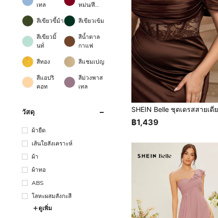
เทล
หม่น/สี
เบอร์กันดี
สีเขียวขี้ม้า
สีเขียวเข้ม
สีเขียวมิ้
สีน้ำตาล
นท์
กาแฟ
สีทอง
สีแชมเปญ
สีแอปริ
สีม่วงพาส
คอท
เทล
วัสดุ
฿1,439
ผ้ายืด
เส้นใยสังเคราะห์
ผ้า
ผ้าทอ
ABS
โลหะผสมสังกะสี
ดูเพิ่ม