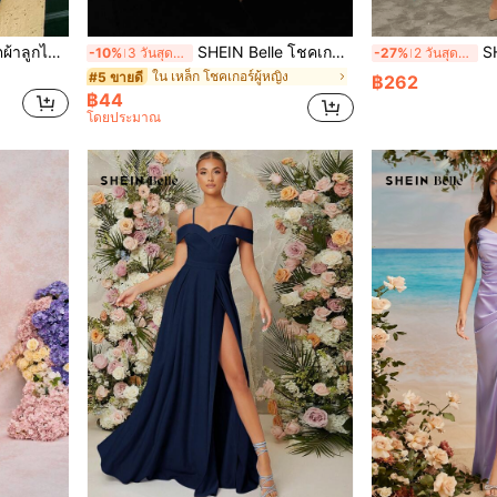
SHEIN Belle เสื้อครอปเจ็คเก็ตผ้าลูกไม้ถักสีขาว ที่หรูหราสำหรับผู้หญิงไซส์พลัส
SHEIN Belle โชคเกอร์ ทรงเปิด ประดับ มุกเทียม
SHEI
-10%
3 วันสุดท้าย
-27%
2 วันสุดท้าย
ใน เหล็ก โชคเกอร์ผู้หญิง
#5 ขายดี
฿262
฿44
โดยประมาณ