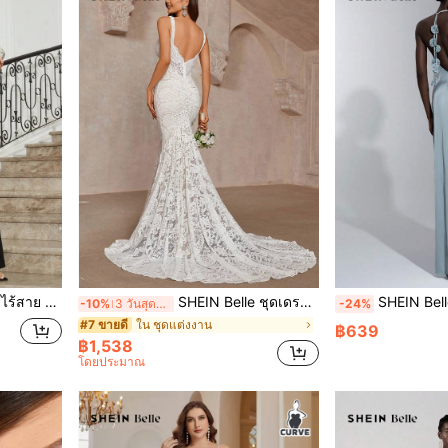
สูง นางเงือก สำหรับ ผู้หญิง
SHEIN Belle ชุดเดรสทรงหางปลาผ้าลูกไม้สไตล์หรูหราสีขาวตัดแชมเปญ คอวี แต่งขอบหยัก ยืดหยุ่น เซ็กซี่ See-Through เปิดหลัง เหมาะสำหรับงานแต่งงาน งานเลี้ยงวันหยุด เทศกาลวันหยุด งานรับปริญญา ชุดแต่งงานยาวพิเศษ ชุดเจ้าสาว, เจ้าสาว, สำหรับวันวาเลนไทน์
SHEIN Belle ชุดสตรีผ้าซาตินสีน้ำเงินที่สง่างาม โรแมนติก เซ็กซี่ มีดอกไ
-10%
3 วันสุดท้าย
-24%
ใน ชุดแต่งงาน
#7 ขายดี
฿639
฿1,538
โดยประมาณ