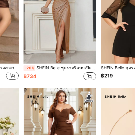
SHEIN Belle ชุดเดรสสายเดี่ยวออกงานทางการเซ็กซี่หรูหราเปิดไหล่ผ่าสูงรัดเอวผ้าลูกไม้สีน้ำตาลกาแฟไซส์ใหญ่พิเศษสำหรับงานเลี้ยงสังสรรค์ตอนเย็นงานพรอมงานแต่งงานสำหรับงานรับปริญญางานเลี้ยงอาหารค่ำสำหรับวันวาเลนไทน์
SHEIN Belle ชุดราตรีแบบเปิดไหล่เงางามชิ้นเดียว มีแยกด้านข้าง อย่างหรูหรา สำหรับงานราตรี งานเลี้ยง งานแต่งงาน งานมอบปริญญา งานรับประทานอาหาร
-20%
฿219
฿734