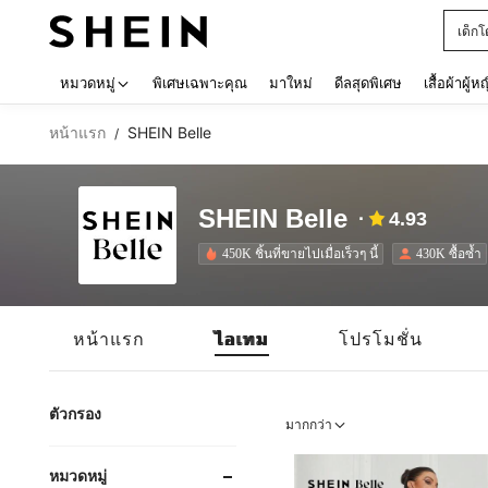
เด็กโ
Use up 
หมวดหมู่
พิเศษเฉพาะคุณ
มาใหม่
ดีลสุดพิเศษ
เสื้อผ้าผู้ห
หน้าแรก
SHEIN Belle
/
SHEIN Belle
4.93
450K ชิ้นที่ขายไปเมื่อเร็วๆ นี้
430K ซื้อซ้ำ
หน้าแรก
ไอเทม
โปรโมชั่น
ตัวกรอง
มากกว่า
หมวดหมู่