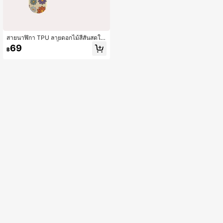
สายนาฬิกา TPU ลายดอกไม้สีสันสดใส
ลายการ์ตูนน่ารัก 1 ชิ้น เข้ากันได้กับ Ap
69
฿
ple Watch Ultra/SE/Series 10/9/8/7/
6/5/4/3/2/1 ขนาด 38/40/41/42/44/
45/46/49 มม.