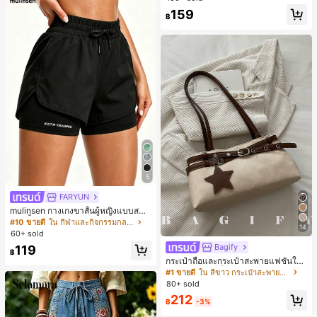
มียม, ลำลองอเนกประสงค์, สวมใส่ประ
159
จำวัน, กลางแจ้ง, ช้อปปิ้ง, การเดินทาง
฿
เสื้อผ้ากลางแจ้ง
5
FARYUN
mulinsen กางเกงขาสั้นผู้หญิงแบบสบา
ยๆ สีพื้น หลวม อเนกประสงค์ กางเกงขา
#10 ขายดี
ใน กีฬาและกิจกรรมกลางแจ้ง
14
สั้นกีฬา 2-In-1 สำหรับวิ่ง ฟิตเนส และก
60+ sold
ารฝึกซ้อมกีฬาในฤดูร้อน
Bagify
119
฿
กระเป๋าถือและกระเป๋าสะพายแฟชั่นให
ม่ ตกแต่งด้วยเข็มขัด เหมาะสำหรับงาน
#1 ขายดี
ใน สีขาว กระเป๋าสะพายผู้หญิง
ปาร์ตี้ การรวมตัว การออกไปข้างนอก ก
80+ sold
ารท่องเที่ยว การช้อปปิ้ง และการใช้งาน
212
ประจำวัน สามารถเก็บเหรียญ โทรศัพท์
฿
-3%
เหมาะสำหรับกระเป๋าทำงานของพนักง