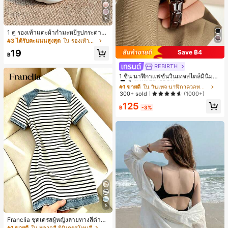
5
1 คู่ รองเท้าแตะผ้ากำมะหยี่รูปกระต่าย
สำหรับผู้หญิง, อบอุ่นและสบาย, เหมาะ
#3 ได้รับคะแนนสูงสุด
ใน รองเท้าแตะใส่ในบ้าน
สำหรับใส่ลำลองในฤดูใบไม้ร่วง/ฤดูหน
19
Save ฿4
าว, รองเท้าบ้านผู้หญิงหรูหราใหม่, ส้นเ
฿
ตี้ย, หัวกลมเรียบง่าย, อุปกรณ์เสริมสำห
REBIRTH
#1 ขายดี
ใน วินเทจ นาฬิกาควอทซ์ผู้หญิง
รับฤดูหนาวที่อบอุ่น, รองเท้าแตะผ้ากำม
ะหยี่น่ารัก, ของขวัญปีใหม่/วันวาเลนไท
ลูกค้ากลับมาซื้อซ้ำ!
1 ชิ้น นาฬิกาแฟชั่นวินเทจสไตล์มินิมอล
น์ในอุดมคติ, รองเท้าแตะคู่รัก, ของขวั
เลขโรมันสำหรับผู้หญิง เหมาะสำหรับก
#1 ขายดี
#1 ขายดี
ใน วินเทจ นาฬิกาควอทซ์ผู้หญิง
ใน วินเทจ นาฬิกาควอทซ์ผู้หญิง
ญวันแม่, สวน, ของตกแต่งห้องครัว, ฤดู
ารตกแต่งประจำวัน
ลูกค้ากลับมาซื้อซ้ำ!
ลูกค้ากลับมาซื้อซ้ำ!
300+ sold
(1000+)
ร้อน, ชายหาด, ของใช้จำเป็นสำหรับกา
#1 ขายดี
ใน วินเทจ นาฬิกาควอทซ์ผู้หญิง
รเดินทาง, ของตกแต่งห้อง, นุ่มนิ่ม, การ
125
฿
-3%
สำเร็จการศึกษา, ชั้นวางรองเท้า, ประห
ลูกค้ากลับมาซื้อซ้ำ!
ยัดพื้นที่จัดเก็บ, กลางแจ้ง, สวน, พิธีสำเ
ร็จการศึกษา, พิธีจบการศึกษา, ยินดีด้ว
ยบัณฑิต, บัณฑิตที่สำเร็จการศึกษา, ผู้ก
ล่าวคำอำลา, เรียนจบ, งานเลี้ยงจบการ
ศึกษา
5
Franclia ชุดเดรสผู้หญิงลายทางสีดำขา
วแบบแพตช์เวิร์กเอฟเฟกต์เดนิม สำหรั
#1 ขายดี
ใน หลากสี มินิเดรสโทนสี