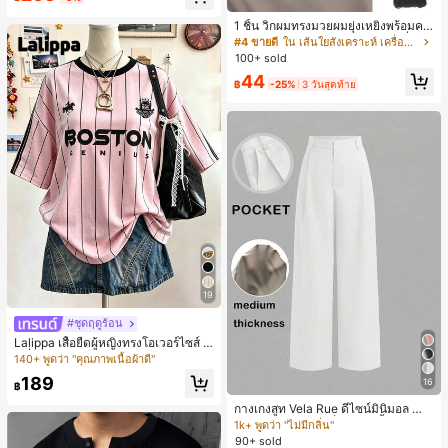
น์หัวเหลี่ยม ชิคและหรูหรา สำหรับเดทไ
นท์
1 ชิ้น วิกผมทรงมวยผมยุ่งเหยิงพร้อมคลิ
ปหนีบผม, คลิปหนีบผมสังเคราะห์ที่ได้รั
#4 ขายดี
ใน เส้นใยสังเคราะห์ เครื่องประดับผมผู้หญิง
บการอัปเกรดแฟชั่น, วิกผมเส้นใยทนคว
100+ sold
ามร้อนสูงที่ออกแบบมาสำหรับผู้หญิง, ใ
44
ช้งานง่ายโดยไม่ต้องใช้เครื่องมือ, เหมา
฿
-25%
3 วันสุดท้าย
ะสำหรับสไตล์สบายๆ, อุปกรณ์เสริมผมที่
สมบูรณ์แบบสำหรับผู้หญิง คลิปหนีบผม
คลิปหนีบผมสบายๆ แฟชั่นผม คลิปหนีบ
ผมหรูหรา ฤดูร้อน ชายหาด วันหยุด
19
#ชุดฤดูร้อน
Lalippa เสื้อยืดผู้หญิงทรงโอเวอร์ไซส์ แ
ฟชั่นมินิมอล ลายตัวอักษรและลายทาง
140+ พูดว่า "คุณภาพเนื้อผ้าดี"
แนวตั้ง สีเงิน Digital Silver Fox ความ
189
16
ยาวกลางตัว คอกลม ไหล่ตก ของขวัญ
฿
สำหรับเพื่อน
กางเกงสูท Vela Rue ดีไซน์มินิมอล น้ำ
หนักเบา โปร่งแสงเล็กน้อย สีน้ำเงินเข้ม
1k+ พูดว่า "ไม่มีกลิ่น"
สีพื้น ปิดด้วยซิป ตะขอ และกระดุม ขาก
90+ sold