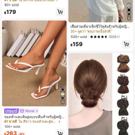
บฤดูร้อน รุ่นใหม่ พิมพ์ดิจิทัลลายทางแบ
80+ sold
บไม่เดนิม ดีไซน์นิช แขนสั้น
179
฿
4
เสื้อสายเดี่ยวเซ็กซี่ไร้หลังสำหรับผู้หญิง
พร้อมบราแบบมีฟองน้ำ, เสื้อกล้ามแขน
30+ พูดว่า "คุณภาพเนื้อผ้าดี"
กุด, เสื้อลำลองสีดำสำหรับฤดูร้อน
500+ sold
(500+)
159
฿
22
Nione
รองเท้าแตะส้นสูงแบบคีบสำหรับผู้หญิง
สไตล์คลาสสิก สีบล็อก สไตล์แฟรี่ฤดูร้อ
#1 ขายดี
ใน สีขาว รองเท้าแตะผู้หญิง
น ส้นเข็ม รองเท้าแตะแบบคีบ รองเท้าแ
100+ sold
ตะชายหาดแฟชั่นสายไขว้ รองเท้าผู้ห
263
ญิง สำหรับออฟฟิศ บ้าน กลางแจ้ง ดีไซ
฿
-9%