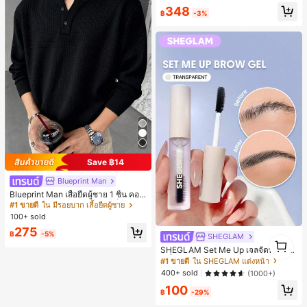
ว้าง ทรงเพรียว แฟชั่นทุกฤดูกาล สีขาว
348
฿
-3%
Save ฿14
Blueprint Man
Blueprint Man เสื้อยืดผู้ชาย 1 ชิ้น คอเ
ฮนลีย์ ผ้าถักลายวาฟเฟิล คอวีเล็ก ทรงห
#1 ขายดี
ใน มีรอยบาก เสื้อยืดผู้ชาย
ลวม บาง ระบายอากาศได้ดี ใส่สบาย มี
100+ sold
กระดุม สไตล์ Old Money ทรงยุโรป ไซ
275
ส์ใหญ่กว่าปกติ กรุณาเลือกไซส์เล็กลงเพื่
฿
-5%
SHEGLAM
1
อให้พอดีขึ้น
1
SHEGLAM Set Me Up เจลจัดทรงคิ้ว
เครื่องสำอางแบรนด์ความงามและเมค
#1 ขายดี
ใน SHEGLAM แต่งหน้า
อัพสำหรับผู้หญิงและเด็กผู้หญิง
400+ sold
(1000+)
100
฿
-29%