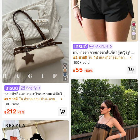
5
FARYUN
mulinsen กางเกงขาสั้นกีฬาผู้หญิง ดีไซ
น์ปลายเปิด เอวยืดหยุ่น กางเกงขาสั้น
#2 ขายดี
ใน กีฬาและกิจกรรมกลางแจ้ง
ลำลองกีฬาฤดูร้อน ความยาว 3/4
100+ sold
55
฿
-50%
14
Bagify
กระเป๋าถือและกระเป๋าสะพายแฟชั่นให
ม่ ตกแต่งด้วยเข็มขัด เหมาะสำหรับงาน
#1 ขายดี
ใน สีขาว กระเป๋าสะพายผู้หญิง
ปาร์ตี้ การรวมตัว การออกไปข้างนอก ก
80+ sold
ารท่องเที่ยว การช้อปปิ้ง และการใช้งาน
212
ประจำวัน สามารถเก็บเหรียญ โทรศัพท์
฿
-3%
เหมาะสำหรับกระเป๋าทำงานของพนักง
านออฟฟิศ นักศึกษามหาวิทยาลัย และ
พนักงานออฟฟิศ กระเป๋าผู้หญิงที่หรูหรา