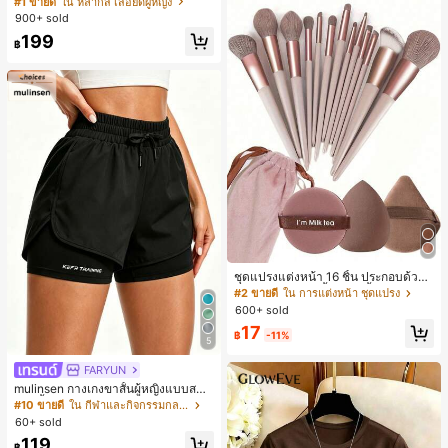
#1 ขายดี
ใน หลากสี เสื้อยืดผู้หญิง
สปอร์ตแฟชั่นมินิมอล ของขวัญสำหรับเ
900+ sold
พื่อน
199
฿
ชุดแปรงแต่งหน้า 16 ชิ้น ประกอบด้วยแ
ปรงแต่งหน้า 13 ชิ้น, ฟองน้ำแต่งหน้ารู
#2 ขายดี
ใน การแต่งหน้า ชุดแปรง
ปหยดน้ำ 1 ชิ้น, แปรงแป้งรองพื้นกลม 1
600+ sold
ชิ้น และฟองน้ำแต่งหน้ารูปสามเหลี่ยม
17
1 ชิ้น - ชุดคลาสสิก ทำจากขนสังเคราะ
฿
-11%
5
ห์นุ่มและเป็นมิตรต่อผิว เหมาะสำหรับผู้
หญิงและเด็กผู้หญิง เหมาะสำหรับฤดูใบ
FARYUN
ไม้ร่วงและฤดูหนาว
mulinsen กางเกงขาสั้นผู้หญิงแบบสบา
ยๆ สีพื้น หลวม อเนกประสงค์ กางเกงขา
#10 ขายดี
ใน กีฬาและกิจกรรมกลางแจ้ง
สั้นกีฬา 2-In-1 สำหรับวิ่ง ฟิตเนส และก
60+ sold
ารฝึกซ้อมกีฬาในฤดูร้อน
119
฿