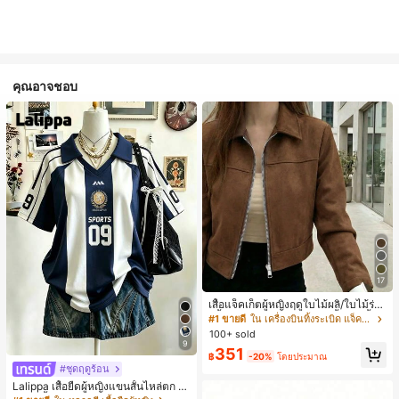
คุณอาจชอบ
17
เสื้อแจ็คเก็ตผู้หญิงฤดูใบไม้ผลิ/ใบไม้ร่วง
สีพื้น หนังเทียม สไตล์ปกคอเสื้อ ซิปขึ้น
#1 ขายดี
ใน เครื่องบินทิ้งระเบิด แจ็คเก็ตผู้หญิง
แขนยาว สไตล์ลำลอง วิทยาลัย สนามบิ
100+ sold
น เสื้อนอก สีน้ำตาล สไตล์สบายๆ ฤดูใบ
9
351
ไม้ร่วง
฿
-20%
โดยประมาณ
#ชุดฤดูร้อน
Lalippa เสื้อยืดผู้หญิงแขนสั้นไหล่ตก ค
อวีปกเสื้อ ลายพิมพ์ดิจิทัลลายทาง สไตล์