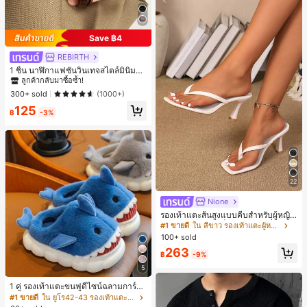
Save ฿4
REBIRTH
#1 ขายดี
ใน วินเทจ นาฬิกาควอทซ์ผู้หญิง
ลูกค้ากลับมาซื้อซ้ำ!
1 ชิ้น นาฬิกาแฟชั่นวินเทจสไตล์มินิมอล
เลขโรมันสำหรับผู้หญิง เหมาะสำหรับก
#1 ขายดี
#1 ขายดี
ใน วินเทจ นาฬิกาควอทซ์ผู้หญิง
ใน วินเทจ นาฬิกาควอทซ์ผู้หญิง
ารตกแต่งประจำวัน
ลูกค้ากลับมาซื้อซ้ำ!
ลูกค้ากลับมาซื้อซ้ำ!
300+ sold
(1000+)
#1 ขายดี
ใน วินเทจ นาฬิกาควอทซ์ผู้หญิง
125
฿
-3%
ลูกค้ากลับมาซื้อซ้ำ!
22
Nione
รองเท้าแตะส้นสูงแบบคีบสำหรับผู้หญิง
สไตล์คลาสสิก สีบล็อก สไตล์แฟรี่ฤดูร้อ
#1 ขายดี
ใน สีขาว รองเท้าแตะผู้หญิง
น ส้นเข็ม รองเท้าแตะแบบคีบ รองเท้าแ
100+ sold
ตะชายหาดแฟชั่นสายไขว้ รองเท้าผู้ห
263
ญิง สำหรับออฟฟิศ บ้าน กลางแจ้ง ดีไซ
฿
-9%
น์หัวเหลี่ยม ชิคและหรูหรา สำหรับเดทไ
5
นท์
1 คู่ รองเท้าแตะขนฟูดีไซน์ฉลามการ์ตู
น น่ารักและสนุกสนาน เหมาะสำหรับฤดู
#1 ขายดี
ใน ยูโร42-43 รองเท้าแตะใส่ในบ้าน
ใบไม้ร่วง/ฤดูหนาว รองเท้าแตะยูนิเซ็ก