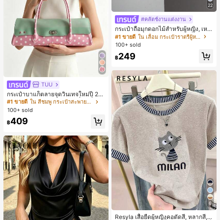
22
#คลัตช์งานแต่งงาน
กระเป๋าถือมุกดอกไม้สำหรับผู้หญิง, เหม
าะสำหรับชุดราตรี, ชุดบอล, เครื่องประ
#1 ขายดี
ใน เลื่อม กระเป๋าราตรีผู้หญิง
ดับงานแต่งงาน, กระเป๋าสตางค์สุภาพส
100+ sold
ตรีหรูหรา, ของขวัญสำหรับผู้หญิง (ลาย
249
สุ่ม)
฿
TUU
กระเป๋าบาแก็ตลายจุดวินเทจใหม่ปี 20
26 สำหรับผู้หญิง กระเป๋าเจลลี่แฟชั่นสไ
#1 ขายดี
ใน สีชมพู กระเป๋าสะพายผู้หญิง
ตล์หวาน ความจุขนาดใหญ่ กระเป๋าสะ
100+ sold
พายไหล่สำหรับเดินทางไปทำงาน
409
฿
6
Resyla เสื้อยืดผู้หญิงคอตัดสี, หลากสี, ล