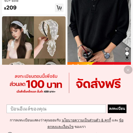
60+ sold
ซ์เหล่านี้สามารถสวมใส่ได้ทั้งในร่มและ
209
กลางแจ้ง ช่วยให้เท้าของคุณอบอุ่นและ
฿
สบาย ทำให้เป็นของตกแต่งบ้านส่วนตัว
สำหรับห้องนอนหรือห้องน้ำ
Save ฿14
Blueprint Man
Blueprint Man เสื้อยืดผู้ชาย 1 ชิ้น คอเ
ฮนลีย์ ผ้าถักลายวาฟเฟิล คอวีเล็ก ทรงห
#1 ขายดี
ใน มีรอยบาก เสื้อยืดผู้ชาย
ลวม บาง ระบายอากาศได้ดี ใส่สบาย มี
100+ sold
กระดุม สไตล์ Old Money ทรงยุโรป ไซ
275
ส์ใหญ่กว่าปกติ กรุณาเลือกไซส์เล็กลงเพื่
฿
-5%
1
อให้พอดีขึ้น
1
2ชิ้น/1ชิ้น ที่คาดผมโบว์ลูกไม้ มงกุฎสูง
ลงทะเบียน
แถบกว้าง สีดำ สีขาว สำหรับใส่ประจำ
#1 ขายดี
ใน โพลีเอสเตอร์ ที่คาดผม
วัน กิ๊บติดผม ยางรัดผม (ลายปักดอกไม้
900+ sold
จัดวางแบบสุ่ม)
การลงทะเบียนแสดงว่าคุณยอมรับ
นโยบายความเป็นส่วนตัว & คุกกี้
และ
ข้อ
49
฿
ตกลงและเงื่อนไข
ของเรา