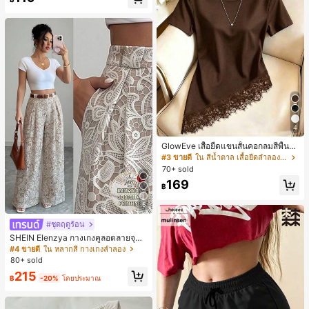
4
GlowEve เสื้อยืดแขนสั้นคอกลมสีพื้นลำ
ลองอเนกประสงค์สำหรับผู้หญิง
#3 ขายดี
ใน สีน้ำตาล เสื้อยืดลำลองพื้นฐาน
70+ sold
169
฿
5
#ชุดฤดูร้อน
SHEIN Elenzya กางเกงคูลอตลายจุดเ
อวสูงแบบใหม่สำหรับฤดูใบไม้ผลิ/ฤดูร้อ
#4 ขายดี
ใน หลากสี กางเกงลำลอง
น, สไตล์หรูหราเหมาะสำหรับใส่ในชีวิต
80+ sold
ประจำวันและทำงาน, ให้ความรู้สึกวินเ
215
ทจสำหรับฤดูรับปริญญา, เทศกาลดนตร
฿
-20%
โดยประมาณ
ี, การแข่งม้าดาร์บี้, วันประกาศอิสรภาพ