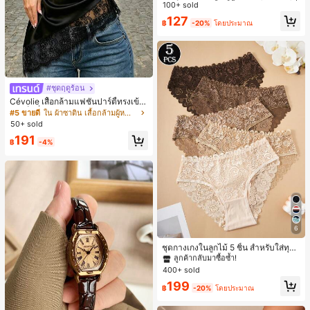
ายพิมพ์แมวน่ารัก, เสื้อสำหรับออกไปเที่
100+ sold
ยวฤดูร้อน, ดีไซน์กราฟิก, ความรู้สึกพรีเ
127
฿
-20%
โดยประมาณ
มียม, ลำลองอเนกประสงค์, สวมใส่ประ
จำวัน, กลางแจ้ง, ช้อปปิ้ง, การเดินทาง
เสื้อผ้ากลางแจ้ง
#ชุดฤดูร้อน
Cévolie เสื้อกล้ามแฟชั่นปาร์ตี้ทรงเข้า
รูป เซ็กซี่ คอเดรป คอคาวล์ จับย่น แต่ง
#5 ขายดี
ใน ผ้าซาติน เสื้อกล้ามผู้หญิง & Camis
ลูกไม้ ดีไซน์ต่อผ้า เปิดหลัง แขนกุด
50+ sold
191
฿
-4%
6
#1 ขายดี
ใน ชุด 5 ชิ้น กางเกงชั้นในผู้หญิง
ลูกค้ากลับมาซื้อซ้ำ!
ชุดกางเกงในลูกไม้ 5 ชิ้น สำหรับใส่ทุกวั
น
#1 ขายดี
#1 ขายดี
ใน ชุด 5 ชิ้น กางเกงชั้นในผู้หญิง
ใน ชุด 5 ชิ้น กางเกงชั้นในผู้หญิง
400+ sold
ลูกค้ากลับมาซื้อซ้ำ!
ลูกค้ากลับมาซื้อซ้ำ!
#1 ขายดี
ใน ชุด 5 ชิ้น กางเกงชั้นในผู้หญิง
199
฿
-20%
โดยประมาณ
ลูกค้ากลับมาซื้อซ้ำ!