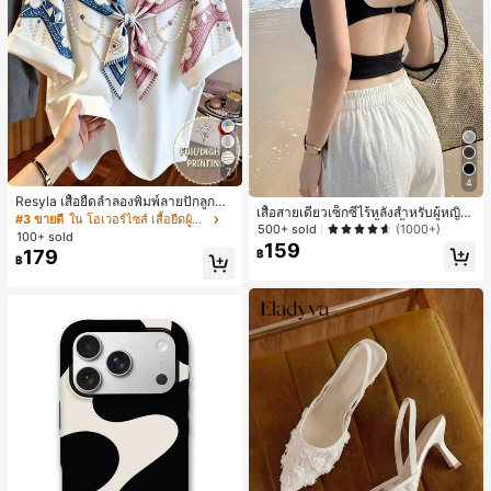
7
4
Resyla เสื้อยืดลำลองพิมพ์ลายปักลูกปัด
เสื้อสายเดี่ยวเซ็กซี่ไร้หลังสำหรับผู้หญิง
รูปโบว์ขนาดใหญ่สำหรับผู้หญิง
#3 ขายดี
ใน โอเวอร์ไซส์ เสื้อยืดผู้หญิง
พร้อมบราแบบมีฟองน้ำ, เสื้อกล้ามแขน
500+ sold
(1000+)
100+ sold
กุด, เสื้อลำลองสีดำสำหรับฤดูร้อน
159
179
฿
฿