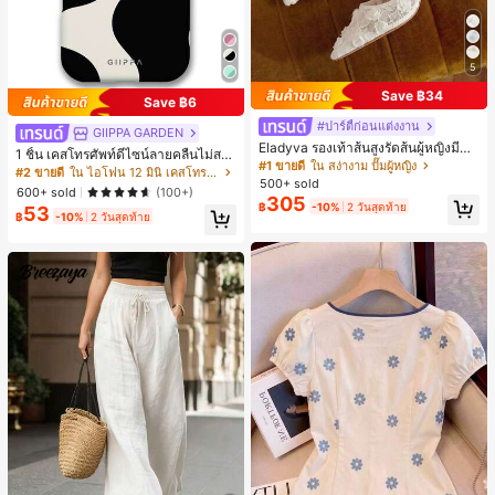
5
Save ฿34
Save ฿6
#ปาร์ตี้ก่อนแต่งงาน
GIIPPA GARDEN
Eladyva รองเท้าส้นสูงรัดส้นผู้หญิงมีดอ
1 ชิ้น เคสโทรศัพท์ดีไซน์ลายคลื่นไม่สม
กไม้ประดับตาข่ายเสริมและสามารถสว
#1 ขายดี
ใน สง่างาม ปั๊มผู้หญิง
มาตรสำหรับ Phone 17 Pro Max, เหม
#2 ขายดี
ใน ไอโฟน 12 มินิ เคสโทรศัพท์แฟชั่น
มได้สองแบบ ส้นสูง 7 ซม. รูปแบบโรมัน
500+ sold
าะสำหรับ Phone 16 Pro Max, 15 Pro
600+ sold
(100+)
หรูหรา ส้นเข็ม ลุคเทพนิยาย
305
Max, 14 Pro Max, เคสโทรศัพท์สไตล์เ
฿
-10%
2 วันสุดท้าย
53
กาหลีและน่าสนใจ, เข้ากันได้กับ 11/12/
฿
-10%
2 วันสุดท้าย
13/14/15/16 Pro Max Plus, ดีไซน์หรู
หราเหมาะสำหรับทั้งชายและหญิง, ของ
ขวัญในอุดมคติสำหรับคริสต์มาส, วันว
าเลนไทน์, อีสเตอร์, ฤดูแต่งงานและวันเ
กิดสำหรับแฟนสาว