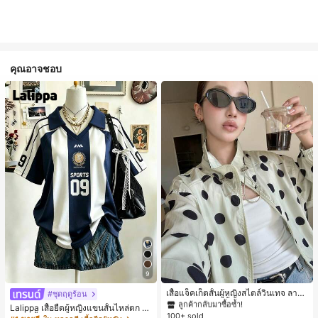
คุณอาจชอบ
#1 ขายดี
ใน กระเป๋า เสื้อคลุมลำลอง
9
ลูกค้ากลับมาซื้อซ้ำ!
#1 ขายดี
#1 ขายดี
ใน กระเป๋า เสื้อคลุมลำลอง
ใน กระเป๋า เสื้อคลุมลำลอง
เสื้อแจ็คเก็ตสั้นผู้หญิงสไตล์วินเทจ ลายจุ
#ชุดฤดูร้อน
ดขนาดใหญ่ คอตั้ง เอวเข้ารูป แขนพอง
ลูกค้ากลับมาซื้อซ้ำ!
ลูกค้ากลับมาซื้อซ้ำ!
Lalippa เสื้อยืดผู้หญิงแขนสั้นไหล่ตก ค
ทรงหลวม แฟชั่นอเนกประสงค์ สำหรับใ
100+ sold
#1 ขายดี
ใน กระเป๋า เสื้อคลุมลำลอง
อวีปกเสื้อ ลายพิมพ์ดิจิทัลลายทาง สไตล์