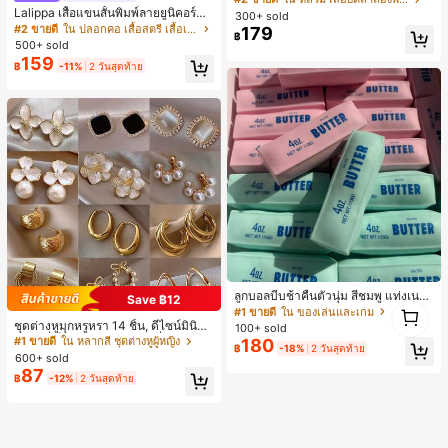
งหลวมสบาย, พิมพ์ตัวอักษรและตัวเลข
Lalippa เสื้อแขนสั้นพิมพ์ลายยูนิคอร์นล
300+ sold
ภาษาอังกฤษ, เสื้อสำหรับออกไปเที่ยวฤ
ายทางสีตัดกันสำหรับผู้หญิง สไตล์วิทย
#2 ขายดี
ใน ปลอกคอ เสื้อสตรี เสื้อเบลาส์ & Tee
179
฿
ดูร้อน, ลวดลายดีไซน์, ความรู้สึกพรีเมีย
าลัย
500+ sold
ม, ลำลองอเนกประสงค์, สวมใส่ประจำวั
159
น, กลางแจ้ง, ช้อปปิ้ง, การเดินทาง, เสื้อ
฿
-11%
2 วันสุดท้าย
ผ้ากลางแจ้ง
ลูกบอลบีบช้าคืนตัวนุ่ม สีชมพู แท่งเนย
Save ฿12
1
บีบคลายเครียด นุ่มยืดหยุ่น ของเล่นบีบ
#1 ขายดี
ใน ของเล่นและเกม
1
4 ออนซ์ ของเล่นเกลือ เหมาะสำหรับขอ
ชุดต่างหูมุกหรูหรา 14 ชิ้น, ดีไซน์มินิมอ
100+ sold
งขวัญวันหยุด ของขวัญสนุกและน่ารัก
ลใหม่ที่เป็นเอกลักษณ์ ต่างหูที่สง่างาม
#1 ขายดี
ใน หลากสี ชุดต่างหูผู้หญิง
180
฿
-18%
2 วันสุดท้าย
ของขวัญวันเกิด ของขวัญอีสเตอร์ ของ
สำหรับผู้หญิง, ของขวัญสำหรับเธอ
600+ sold
ขวัญฮาโลวีน ของขวัญคริสต์มาส ของข
87
วัญปาร์ตี้ สกวิชชี่ ของเล่นสกวิชชี่ ของเ
฿
-12%
2 วันสุดท้าย
ล่นคลายเครียดสกวิชชี่ สกวิชชี่เกี๊ยว ขอ
งเล่นสำหรับผู้ใหญ่ ผู้หญิง สกวิชชี่กรอบ
สกวิชชี่เนยกรอบ บีบ ลูกบอลสลัชชี่