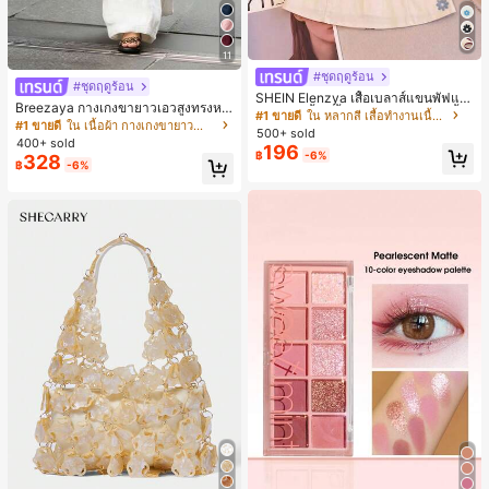
11
#ชุดฤดูร้อน
#ชุดฤดูร้อน
SHEIN Elenzya เสื้อเบลาส์แขนพัฟแต่
Breezaya กางเกงขายาวเอวสูงทรงหล
งระบายสีพื้นสีน้ำเงินสำหรับผู้หญิง, เสื้อ
#1 ขายดี
ใน หลากสี เสื้อทำงานเนื้อผ้านุ่ม
วมขาบานสำหรับผู้หญิง สีขาวเรียบหรูส
#1 ขายดี
ใน เนื้อผ้า กางเกงขายาวลำลองผ้า
ครอปเข้ารูปผูกโบว์คอวีตัดกันสำหรับฤ
500+ sold
ไตล์ชิค เหมาะสำหรับใส่เที่ยวทะเล วันห
ดูร้อน
400+ sold
196
ยุดพักผ่อนฤดูร้อน ลุคสบายๆ ใส่ได้หลา
฿
-6%
328
฿
-6%
ยโอกาสในชีวิตประจำวัน