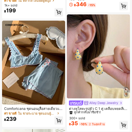
#1 ขายดี
ใน หลากสี เสื้อยืดผู้หญิง
ส่ประจำวันและไปเที่ยวพักผ่อน
346
สปอร์ตแฟชั่นมินิมอล ของขวัญสำหรับเ
ลูกค้ากลับมาซื้อซ้ำ!
1k+ sold
฿
-15%
พื่อน
199
฿
Alley Deep Jewelry
#1 ขายดี
ใน โบโฮ ต่างหูผู้หญิง
ลูกค้ากลับมาซื้อซ้ำ!
Comfortcana ชุดนอนเสื้อสายเดี่ยวแต่
ต่างหูโลหะรูปตัว C 1 คู่ เคลือบหยดสีเห
งระบายและกางเกงขาสั้นสำหรับผู้หญิง
ลือง ลายจุดสีน้ำเงิน สไตล์ยุโรปและอเม
เกือบหมดแล้ว!
#1 ขายดี
ใน ชายระบาย ชุดนอนผู้หญิง
#1 ขายดี
#1 ขายดี
ใน โบโฮ ต่างหูผู้หญิง
ใน โบโฮ ต่างหูผู้หญิง
ริกัน แฟชั่นส่วนตัว หวานและสง่างาม
239
300+ sold
ลูกค้ากลับมาซื้อซ้ำ!
ลูกค้ากลับมาซื้อซ้ำ!
฿
สำหรับผู้หญิงและเด็กหญิง สำหรับการเ
35
เกือบหมดแล้ว!
เกือบหมดแล้ว!
#1 ขายดี
ใน โบโฮ ต่างหูผู้หญิง
฿
-10%
2 วันสุดท้าย
ดินทาง งานแต่งงาน ปาร์ตี้ วันเกิด ของ
ลูกค้ากลับมาซื้อซ้ำ!
ขวัญคริสต์มาส 2026