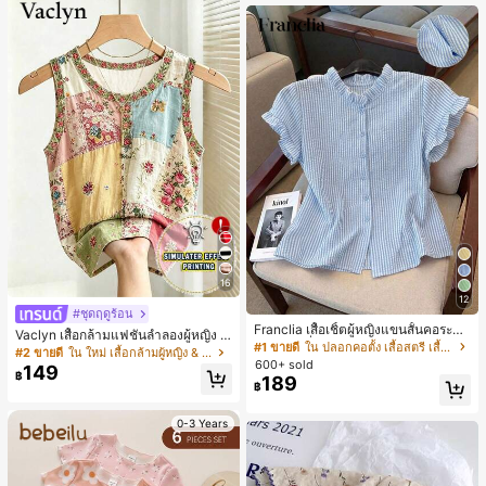
เกือบหมดแล้ว!
16
12
#ชุดฤดูร้อน
Franclia เสื้อเชิ้ตผู้หญิงแขนสั้นคอระบา
Vaclyn เสื้อกล้ามแฟชั่นลำลองผู้หญิง ล
ยกระดุมเดี่ยวลายทาง
#1 ขายดี
ใน ปลอกคอตั้ง เสื้อสตรี เสื้อเบลาส์ & Tee
ายแพตช์เวิร์ก แขนกุด คอกลม ติดกระดุ
#2 ขายดี
ใน ใหม่ เสื้อกล้ามผู้หญิง & Camis
600+ sold
ม
149
฿
189
฿
0-3 Years