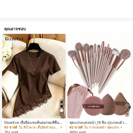
คุณอาจชอบ
4
GlowEve เสื้อยืดแขนสั้นคอกลมสีพื้นลำ
ชุดแปรงแต่งหน้า 16 ชิ้น ประกอบด้วยแ
ลองอเนกประสงค์สำหรับผู้หญิง
ปรงแต่งหน้า 13 ชิ้น, ฟองน้ำแต่งหน้ารู
#3 ขายดี
ใน สีน้ำตาล เสื้อยืดลำลองพื้นฐาน
#2 ขายดี
ใน การแต่งหน้า ชุดแปรง
ปหยดน้ำ 1 ชิ้น, แปรงแป้งรองพื้นกลม 1
70+ sold
600+ sold