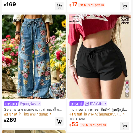
ชิ้น และฟองน้ำแต่งหน้ารูปสามเหลี่ยม
169
17
฿
฿
-11%
3 วันสุดท้าย
1 ชิ้น - ชุดคลาสสิก ทำจากขนสังเคราะ
ห์นุ่มและเป็นมิตรต่อผิว เหมาะสำหรับผู้
หญิงและเด็กผู้หญิง เหมาะสำหรับฤดูใบ
ไม้ร่วงและฤดูหนาว
22
5
#ชุดฤดูร้อน
FARYUN
Selamara กางเกงขายาวลำลองสไตล์โ
mulinsen กางเกงขาสั้นกีฬาผู้หญิง ดีไซ
บฮีเมียนสำหรับพักผ่อน สีกากี ผิวสัมผัส
น์ปลายเปิด เอวยืดหยุ่น กางเกงขาสั้น
#2 ขายดี
ใน ใหม่ กางเกงผู้หญิง
#1 ขายดี
ใน กางเกงในผู้หญิงแบบแอคทีฟ
มีเท็กซ์เจอร์ เอวสูงทรงหลวม เอวยางยืด
ลำลองกีฬาฤดูร้อน ความยาว 3/4
289
100+ sold
฿
พร้อมเชือกรูด ทรงขาตรงทิ้งตัว ขากว้า
55
฿
-50%
3 วันสุดท้าย
ง สำหรับชายหาด ลำลอง พักผ่อน และเ
ดินทาง