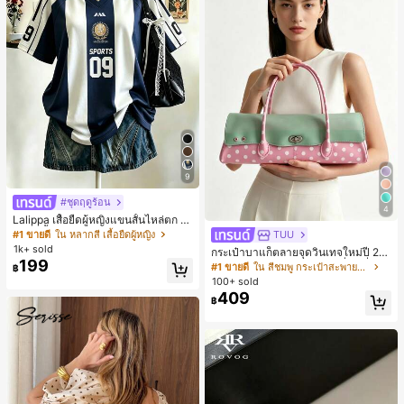
9
#ชุดฤดูร้อน
4
Lalippa เสื้อยืดผู้หญิงแขนสั้นไหล่ตก ค
อวีปกเสื้อ ลายพิมพ์ดิจิทัลลายทาง สไตล์
#1 ขายดี
ใน หลากสี เสื้อยืดผู้หญิง
TUU
สปอร์ตแฟชั่นมินิมอล ของขวัญสำหรับเ
1k+ sold
กระเป๋าบาแก็ตลายจุดวินเทจใหม่ปี 20
พื่อน
199
26 สำหรับผู้หญิง กระเป๋าเจลลี่แฟชั่นสไ
#1 ขายดี
ใน สีชมพู กระเป๋าสะพายผู้หญิง
฿
ตล์หวาน ความจุขนาดใหญ่ กระเป๋าสะ
100+ sold
พายไหล่สำหรับเดินทางไปทำงาน
409
฿