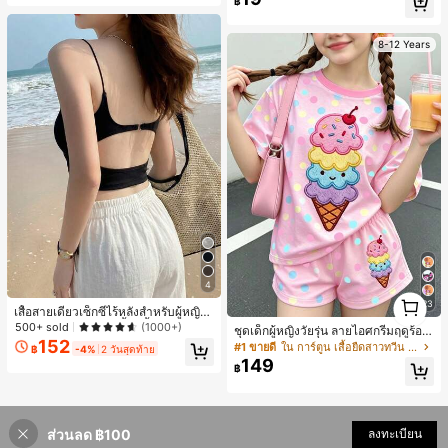
฿
กลางแจ้ง ช่วยให้เท้าของคุณอบอุ่นและ
สบาย ทำให้เป็นของตกแต่งบ้านส่วนตัว
สำหรับห้องนอนหรือห้องน้ำ
8-12 Years
4
1
23
เสื้อสายเดี่ยวเซ็กซี่ไร้หลังสำหรับผู้หญิง
1
พร้อมบราแบบมีฟองน้ำ, เสื้อกล้ามแขน
500+ sold
(1000+)
ชุดเด็กผู้หญิงวัยรุ่น ลายไอศกรีมฤดูร้อน
กุด, เสื้อลำลองสีดำสำหรับฤดูร้อน
152
แบบมินิมอลน่ารัก ลายจุดสีสันสดใส สไ
#1 ขายดี
ใน การ์ตูน เสื้อยืดสาวทวีน Co-ord
฿
-4%
2 วันสุดท้าย
ตล์ครีมหวาน สไตล์วันหยุด ชุด 2 ชิ้น แ
149
฿
ขนสั้นและกางเกงขาสั้น เหมาะสำหรับฤ
ดูร้อน กราฟิก สบาย ชุดเด็กผู้หญิง Y2K
คาวาอิ
ส่วนลด ฿100
ลงทะเบียน