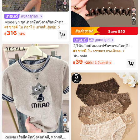
6
#ชุดฤดูร้อน
Modelyn ชุดเดรสผู้หญิงฤดูร้อนผ้าตาข่
6
ายพิมพ์ลาย คอไม่สมมาตร จับจีบ หรูหร
#1 ขายดี
ใน ดอกไม้ เดรสสั้นผู้หญิง
า เซ็กซี่
Save ฿10
316
฿
-4%
good girl
2/1ชิ้น กิ๊บติดผมแฟชั่นขนาดใหญ่สีน้ำ
ตาลชานมสำหรับผู้หญิง เหมาะสำหรับก
#1 ขายดี
ใน ธรรมดา กรงเล็บผม
ารอาบน้ำ ล้างหน้า และจัดแต่งทรงผม
1k+ sold
39
฿
-20%
3 วันสุดท้าย
6
Resyla เสื้อยืดผู้หญิงคอตัดสี, หลากสี, ล