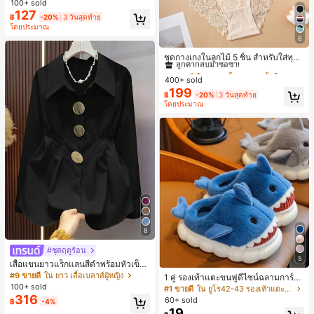
ายพิมพ์แมวน่ารัก, เสื้อสำหรับออกไปเที่
100+ sold
ยวฤดูร้อน, ดีไซน์กราฟิก, ความรู้สึกพรีเ
127
฿
-20%
3 วันสุดท้าย
มียม, ลำลองอเนกประสงค์, สวมใส่ประ
โดยประมาณ
จำวัน, กลางแจ้ง, ช้อปปิ้ง, การเดินทาง
6
เสื้อผ้ากลางแจ้ง
#1 ขายดี
ใน ชุด 5 ชิ้น กางเกงชั้นในผู้หญิง
ลูกค้ากลับมาซื้อซ้ำ!
ชุดกางเกงในลูกไม้ 5 ชิ้น สำหรับใส่ทุกวั
น
#1 ขายดี
#1 ขายดี
ใน ชุด 5 ชิ้น กางเกงชั้นในผู้หญิง
ใน ชุด 5 ชิ้น กางเกงชั้นในผู้หญิง
400+ sold
ลูกค้ากลับมาซื้อซ้ำ!
ลูกค้ากลับมาซื้อซ้ำ!
199
#1 ขายดี
ใน ชุด 5 ชิ้น กางเกงชั้นในผู้หญิง
฿
-20%
3 วันสุดท้าย
โดยประมาณ
ลูกค้ากลับมาซื้อซ้ำ!
8
#ชุดฤดูร้อน
5
เสื้อแขนยาวแร็กแลนสีดำพร้อมหัวเข็ม
ขัดโลหะ ฤดูใบไม้ผลิ/ฤดูร้อน สไตล์โบฮีเ
#9 ขายดี
ใน ยาว เสื้อเบลาส์ผู้หญิง
1 คู่ รองเท้าแตะขนฟูดีไซน์ฉลามการ์ตู
มียนวินเทจ เหมาะสำหรับงานแต่งงาน
น น่ารักและสนุกสนาน เหมาะสำหรับฤดู
100+ sold
#1 ขายดี
ใน ยูโร42-43 รองเท้าแตะใส่ในบ้าน
งานปาร์ตี้ การเดินทางไปทำงาน และสุ
ใบไม้ร่วง/ฤดูหนาว รองเท้าแตะยูนิเซ็ก
316
60+ sold
฿
-4%
นทรียศาสตร์
ซ์เหล่านี้สามารถสวมใส่ได้ทั้งในร่มและ
19