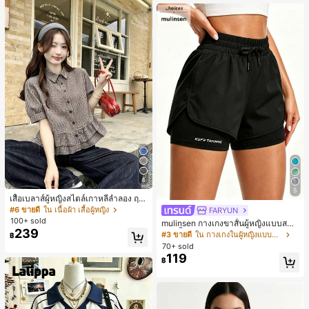
4
5
เสื้อเบลาส์ผู้หญิงสไตล์เกาหลีลำลอง ฤดู
ใบไม้ผลิ/ฤดูร้อนใหม่ ชายระบาย ชิคแล
#6 ขายดี
ใน เนื้อผ้า เสื้อผู้หญิง
FARYUN
ะหรูหรา
100+ sold
mulinsen กางเกงขาสั้นผู้หญิงแบบสบา
239
ยๆ สีพื้น หลวม อเนกประสงค์ กางเกงขา
#3 ขายดี
ใน กางเกงในผู้หญิงแบบแอคทีฟ
฿
สั้นกีฬา 2-In-1 สำหรับวิ่ง ฟิตเนส และก
70+ sold
ารฝึกซ้อมกีฬาในฤดูร้อน
119
฿