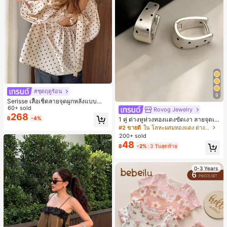
#ชุดฤดูร้อน
9
Serisse เสื้อเชิ้ตลายจุดผูกหลังแบบลำล
องสำหรับฤดูร้อน
60+ sold
Rovog Jewelry
268
฿
-4%
1 คู่ ต่างหูห่วงทองแดงขัดเงา ลายจุดเร
ขาคณิตสไตล์มินิมอล เหมาะสำหรับสว
#2 ขายดี
ใน โลหะผสมทองแดง ต่างหูผู้หญิง
มใส่ประจำวันแบบสบายๆ สำหรับผู้หญิง
200+ sold
48
฿
-2%
3 วันสุดท้าย
0-3 Years