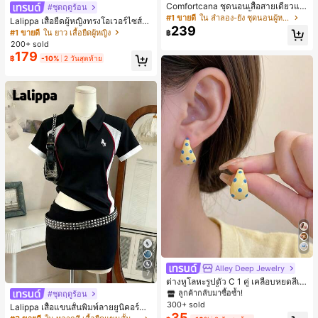
Comfortcana ชุดนอนเสื้อสายเดี่ยวแต่
#ชุดฤดูร้อน
งระบายและกางเกงขาสั้นสำหรับผู้หญิง
#1 ขายดี
ใน ลำลอง-ยัง ชุดนอนผู้หญิง
Lalippa เสื้อยืดผู้หญิงทรงโอเวอร์ไซส์ค
239
วามยาวกลาง คอกลม ไหล่ตก ลายพิมพ์
#1 ขายดี
ใน ยาว เสื้อยืดผู้หญิง
฿
ตัวอักษรและลายทางแนวตั้ง สไตล์แฟชั่
200+ sold
นมินิมอล ของขวัญให้เพื่อน
179
฿
-10%
2 วันสุดท้าย
#1 ขายดี
ใน โบโฮ ต่างหูผู้หญิง
ลูกค้ากลับมาซื้อซ้ำ!
Alley Deep Jewelry
#1 ขายดี
#1 ขายดี
ใน โบโฮ ต่างหูผู้หญิง
ใน โบโฮ ต่างหูผู้หญิง
7
ต่างหูโลหะรูปตัว C 1 คู่ เคลือบหยดสีเห
ลูกค้ากลับมาซื้อซ้ำ!
ลูกค้ากลับมาซื้อซ้ำ!
ลือง ลายจุดสีน้ำเงิน สไตล์ยุโรปและอเม
#ชุดฤดูร้อน
#1 ขายดี
ใน โบโฮ ต่างหูผู้หญิง
ริกัน แฟชั่นส่วนตัว หวานและสง่างาม
300+ sold
Lalippa เสื้อแขนสั้นพิมพ์ลายยูนิคอร์นล
ลูกค้ากลับมาซื้อซ้ำ!
สำหรับผู้หญิงและเด็กหญิง สำหรับการเ
35
ายทางสีตัดกันสำหรับผู้หญิง สไตล์วิทย