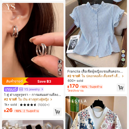
12
Franclia เสื้อเชิ้ตผู้หญิงแขนสั้นคอระบา
16
ยกระดุมเดี่ยวลายทาง
#2 ขายดี
ใน ปลอกคอตั้ง เสื้อสตรี เสื้อเบลาส์ & Tee
600+ sold
Save ฿3
170
฿
-10%
วันสุดท้าย
YS jewelry
โดยประมาณ
1 คู่ ต่างหูหรูหรา - การผสมผสานที่ลงตั
วของแฟชั่นและความซับซ้อน, ดีไซน์ส
#2 ขายดี
ใน เงิน ต่างหูห่วงผู้หญิง
องชั้น, เหมาะสำหรับสุภาพสตรีและนักเ
1k+ sold
(1000+)
รียน, ต่างหูทองแดงฝังไมโคร
26
฿
-10%
2 วันสุดท้าย