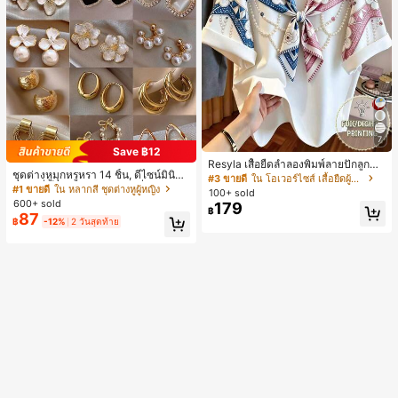
7
Save ฿12
Resyla เสื้อยืดลำลองพิมพ์ลายปักลูกปัด
ชุดต่างหูมุกหรูหรา 14 ชิ้น, ดีไซน์มินิมอ
รูปโบว์ขนาดใหญ่สำหรับผู้หญิง
#3 ขายดี
ใน โอเวอร์ไซส์ เสื้อยืดผู้หญิง
ลใหม่ที่เป็นเอกลักษณ์ ต่างหูที่สง่างาม
#1 ขายดี
ใน หลากสี ชุดต่างหูผู้หญิง
100+ sold
สำหรับผู้หญิง, ของขวัญสำหรับเธอ
600+ sold
179
฿
87
฿
-12%
2 วันสุดท้าย