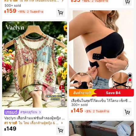
#3 ขายดี
ใน หลากสี เสื้อยืดแขนสั้นเนื้อนุ่มสำหรับใส่ทุกวัน
฿
-10%
2 วันสุดท้าย
ดินทาง งานแต่งงาน ปาร์ตี้ วันเกิด ของ
าลัย
500+ sold
ขวัญคริสต์มาส 2026
159
฿
-11%
2 วันสุดท้าย
Save ฿4
เสื้อชั้นในสตรีไร้ตะเข็บ ไร้โครง เซ็กซี่ ด้
16
านข้างไม่ลื่น แผ่นรองถอดได้ ลายไขว้ห
300+ sold
ลัง ไร้สาย สบายตลอดวัน
145
฿
-3%
2 วันสุดท้าย
#ชุดฤดูร้อน
Vaclyn เสื้อกล้ามแฟชั่นลำลองผู้หญิง ล
ายแพตช์เวิร์ก แขนกุด คอกลม ติดกระดุ
#1 ขายดี
ใน ใหม่ เสื้อกล้ามผู้หญิง & Camis
ม
149
฿