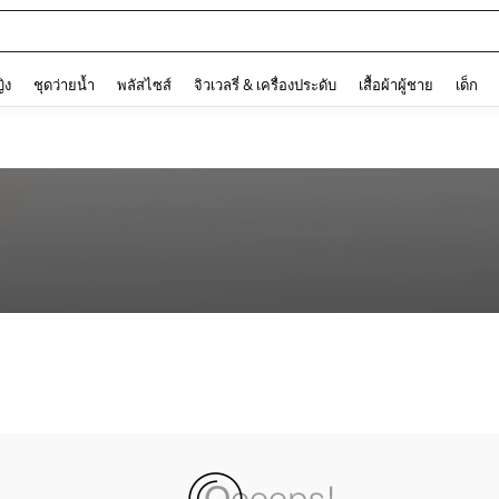
and down arrow keys to navigate search การค้นหาล่าสุด and ค้นหา. Press Enter to
ญิง
ชุดว่ายน้ำ
พลัสไซส์
จิวเวลรี่ & เครื่องประดับ
เสื้อผ้าผู้ชาย
เด็ก