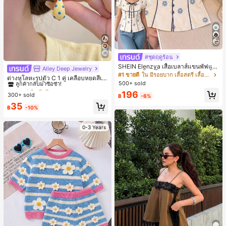
#ชุดฤดูร้อน
SHEIN Elenzya เสื้อเบลาส์แขนพัฟแต่
Alley Deep Jewelry
#1 ขายดี
ใน โบโฮ ต่างหูผู้หญิง
งระบายสีพื้นสีน้ำเงินสำหรับผู้หญิง, เสื้อ
#1 ขายดี
ใน มีรอยบาก เสื้อสตรี เสื้อเบลาส์ & Tee
ลูกค้ากลับมาซื้อซ้ำ!
ต่างหูโลหะรูปตัว C 1 คู่ เคลือบหยดสีเห
ครอปเข้ารูปผูกโบว์คอวีตัดกันสำหรับฤ
500+ sold
ลือง ลายจุดสีน้ำเงิน สไตล์ยุโรปและอเม
เกือบหมดแล้ว!
#1 ขายดี
#1 ขายดี
ใน โบโฮ ต่างหูผู้หญิง
ใน โบโฮ ต่างหูผู้หญิง
ดูร้อน
ริกัน แฟชั่นส่วนตัว หวานและสง่างาม
196
300+ sold
ลูกค้ากลับมาซื้อซ้ำ!
ลูกค้ากลับมาซื้อซ้ำ!
฿
-6%
สำหรับผู้หญิงและเด็กหญิง สำหรับการเ
เกือบหมดแล้ว!
เกือบหมดแล้ว!
#1 ขายดี
ใน โบโฮ ต่างหูผู้หญิง
35
ดินทาง งานแต่งงาน ปาร์ตี้ วันเกิด ของ
฿
-10%
ลูกค้ากลับมาซื้อซ้ำ!
ขวัญคริสต์มาส 2026
เกือบหมดแล้ว!
0-3 Years