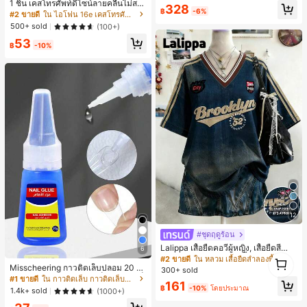
1 ชิ้น เคสโทรศัพท์ดีไซน์ลายคลื่นไม่สม
328
ยโอกาสในชีวิตประจำวัน
฿
-6%
มาตรสำหรับ Phone 17 Pro Max, เหม
#2 ขายดี
ใน ไอโฟน 16e เคสโทรศัพท์แฟชั่น
าะสำหรับ Phone 16 Pro Max, 15 Pro
500+ sold
(100+)
Max, 14 Pro Max, เคสโทรศัพท์สไตล์เ
53
กาหลีและน่าสนใจ, เข้ากันได้กับ 11/12/
฿
-10%
13/14/15/16 Pro Max Plus, ดีไซน์หรู
หราเหมาะสำหรับทั้งชายและหญิง, ของ
ขวัญในอุดมคติสำหรับคริสต์มาส, วันว
าเลนไทน์, อีสเตอร์, ฤดูแต่งงานและวันเ
กิดสำหรับแฟนสาว
12
#ชุดฤดูร้อน
Lalippa เสื้อยืดคอวีผู้หญิง, เสื้อยืดสีน้ำเ
6
1
งินสไตล์มินิมอลเรโทร, เสื้อยืดผู้หญิงทร
#2 ขายดี
ใน หลวม เสื้อยืดลำลองพื้นฐาน
งหลวมสบาย, พิมพ์ตัวอักษรและตัวเลข
1
Misscheering กาวติดเล็บปลอม 20 กรั
300+ sold
ภาษาอังกฤษ, เสื้อสำหรับออกไปเที่ยวฤ
ม แรงยึดสูง เจลสติกเกอร์เล็บนุ่ม แห้งเร็
#1 ขายดี
ใน กาวติดเล็บ กาวติดเล็บและสารยึดติด
161
ดูร้อน, ลวดลายดีไซน์, ความรู้สึกพรีเมีย
ว เหมาะสำหรับผู้เริ่มต้นทำเล็บ ติดทนน
฿
-10%
โดยประมาณ
1.4k+ sold
(1000+)
ม, ลำลองอเนกประสงค์, สวมใส่ประจำวั
าน
น, กลางแจ้ง, ช้อปปิ้ง, การเดินทาง, เสื้อ