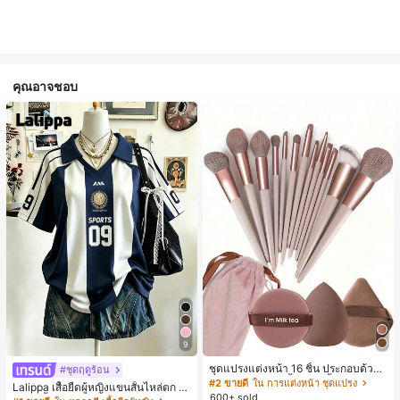
คุณอาจชอบ
9
ชุดแปรงแต่งหน้า 16 ชิ้น ประกอบด้วยแ
#ชุดฤดูร้อน
ปรงแต่งหน้า 13 ชิ้น, ฟองน้ำแต่งหน้ารู
#2 ขายดี
ใน การแต่งหน้า ชุดแปรง
Lalippa เสื้อยืดผู้หญิงแขนสั้นไหล่ตก ค
ปหยดน้ำ 1 ชิ้น, แปรงแป้งรองพื้นกลม 1
600+ sold
อวีปกเสื้อ ลายพิมพ์ดิจิทัลลายทาง สไตล์