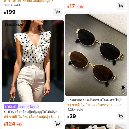
#1 ขายดี
ใน หลากสี เสื้อยืดผู้หญิง
ชิ้น และฟองน้ำแต่งหน้ารูปสามเหลี่ยม
สปอร์ตแฟชั่นมินิมอล ของขวัญสำหรับเ
17
900+ sold
1 ชิ้น - ชุดคลาสสิก ทำจากขนสังเคราะ
฿
-11%
พื่อน
ห์นุ่มและเป็นมิตรต่อผิว เหมาะสำหรับผู้
199
฿
หญิงและเด็กผู้หญิง เหมาะสำหรับฤดูใบ
ไม้ร่วงและฤดูหนาว
แว่นสายตาแฟชั่นกรอบโลหะทรงไข่/เห
ลี่ยมสำหรับผู้หญิง (กรอบครึ่ง), เหมาะ
#1 ขายดี
ใน กีฬาและกิจกรรมกลางแจ้ง
#ชุดฤดูร้อน
สำหรับใส่ในชีวิตประจำวันและกิจกรรม
1.2k+ sold
SHEIN เสื้อกล้ามผู้หญิงฤดูใบไม้ผลิ/ฤดูร้
กลางแจ้ง
29
อน ใหม่ สไตล์มินิมอลลำลองหรูหรา สีบ
#4 ขายดี
ใน ใหม่ เสื้อกล้ามผู้หญิง & Camis
฿
ล็อก ลายจุด คอวี แพตช์เวิร์ก ชายระบา
124
ย แขนกุด ทรงเข้ารูป อเนกประสงค์, เสื้อ
฿
-4%
ผู้หญิงฤดูใบไม้ผลิ/ฤดูร้อน, เสื้อหรูหราผู้