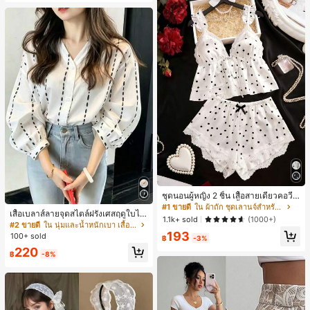
หญิง, เสื้อเที่ยวพักผ่อนผู้หญิง
ชุดนอนผู้หญิง 2 ชิ้น เสื้อสายเดี่ยวคอวีลู
กไม้ พร้อมกางเกงขาสั้นแต่งลูกไม้ แต่ง
#1 ขายดี
ใน ผ้าถัก ชุดเลานจ์สำหรับผู้หญิง
เสื้อเบลาส์ลายจุดสไตล์ฝรั่งเศสฤดูใบไม้
โบว์ที่เอว ชุดลำลองผู้หญิงนุ่มสบายน่ารั
1.1k+ sold
(1000+)
ร่วง, ทรงเข้ารูป, แขนยาวคอวี, สไตล์ให
ก สไตล์เอสเธติก
#2 ขายดี
ใน นุ่มและน้ำหนักเบา เสื้อสตรี เสื้อเบลาส์ & Tee
ม่ฤดูใบไม้ผลิ, ป้องกันแสงแดด, ใส่ไป
193
100+ sold
฿
-3%
ทำงานและลำลอง สีขาว
220
฿
-8%