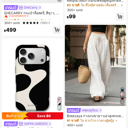
Resyla เสื้อเกาะอกแฟชั่นผู้หญิงสไตล์ซั
มเมอร์อเนกประสงค์ลายเดนิม แนะนำ
#2 ขายดี
ใน ที่ไม่มีสายหนัง เสื้อสตรี เสื้อเบลาส์ & Tee
SheCarry
#1 ขายดี
ใน บรรยากาศฤดูร้อน กระเป๋าหูหิ้วด้านบนผู้หญิง
สำหรับงานหนัก ขายดี ตกแต่งเพชรสีสั
300+ sold
นสดใสพิมพ์ลาย เหมาะสำหรับใส่ประ
เกือบหมดแล้ว!
SHECARRY กระเป๋าถือสตรี, สีขาว, แฟ
99
จำวัน
ชั่น, สง่างาม, วันหยุด, งานปาร์ตี้
฿
#1 ขายดี
#1 ขายดี
ใน บรรยากาศฤดูร้อน กระเป๋าหูหิ้วด้านบนผู้หญิง
ใน บรรยากาศฤดูร้อน กระเป๋าหูหิ้วด้านบนผู้หญิง
เกือบหมดแล้ว!
เกือบหมดแล้ว!
300+ sold
(100+)
#1 ขายดี
ใน บรรยากาศฤดูร้อน กระเป๋าหูหิ้วด้านบนผู้หญิง
499
฿
เกือบหมดแล้ว!
11
#ชุดฤดูร้อน
Breezaya กางเกงขายาวเอวสูงทรงหล
Save ฿6
วมขาบานสำหรับผู้หญิง สีขาวเรียบหรูส
#1 ขายดี
ใน ขากว้าง กางเกงผู้หญิง
GIIPPA GARDEN
ไตล์ชิค เหมาะสำหรับใส่เที่ยวทะเล วันห
400+ sold
ยุดพักผ่อนฤดูร้อน ลุคสบายๆ ใส่ได้หลา