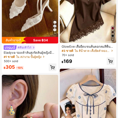
5
4
Save ฿34
GlowEve เสื้อยืดแขนสั้นคอกลมสีพื้นลำ
#ส้นเท้าไก่
ลองอเนกประสงค์สำหรับผู้หญิง
#3 ขายดี
ใน สีน้ำตาล เสื้อยืดลำลองพื้นฐาน
Eladyva รองเท้าส้นสูงรัดส้นผู้หญิงมีดอ
70+ sold
กไม้ประดับตาข่ายเสริมและสามารถสว
#1 ขายดี
ใน สง่างาม ปั๊มผู้หญิง
มได้สองแบบ ส้นสูง 7 ซม. รูปแบบโรมัน
169
500+ sold
฿
หรูหรา ส้นเข็ม ลุคเทพนิยาย
305
฿
-10%