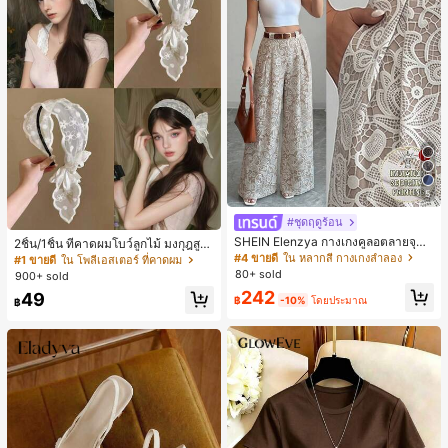
5
#ชุดฤดูร้อน
SHEIN Elenzya กางเกงคูลอตลายจุดเ
2ชิ้น/1ชิ้น ที่คาดผมโบว์ลูกไม้ มงกุฎสูง
อวสูงแบบใหม่สำหรับฤดูใบไม้ผลิ/ฤดูร้อ
แถบกว้าง สีดำ สีขาว สำหรับใส่ประจำ
#4 ขายดี
ใน หลากสี กางเกงลำลอง
#1 ขายดี
ใน โพลีเอสเตอร์ ที่คาดผม
น, สไตล์หรูหราเหมาะสำหรับใส่ในชีวิต
วัน กิ๊บติดผม ยางรัดผม (ลายปักดอกไม้
80+ sold
900+ sold
ประจำวันและทำงาน, ให้ความรู้สึกวินเ
จัดวางแบบสุ่ม)
242
49
ทจสำหรับฤดูรับปริญญา, เทศกาลดนตร
฿
-10%
โดยประมาณ
฿
ี, การแข่งม้าดาร์บี้, วันประกาศอิสรภาพ