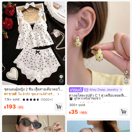
ชุดนอนผู้หญิง 2 ชิ้น เสื้อสายเดี่ยวคอวีลู
Alley Deep Jewelry
#1 ขายดี
ใน โบโฮ ต่างหูผู้หญิง
กไม้ พร้อมกางเกงขาสั้นแต่งลูกไม้ แต่ง
#1 ขายดี
ใน ผ้าถัก ชุดเลานจ์สำหรับผู้หญิง
ลูกค้ากลับมาซื้อซ้ำ!
ต่างหูโลหะรูปตัว C 1 คู่ เคลือบหยดสีเห
โบว์ที่เอว ชุดลำลองผู้หญิงนุ่มสบายน่ารั
1.1k+ sold
ลือง ลายจุดสีน้ำเงิน สไตล์ยุโรปและอเม
(1000+)
เกือบหมดแล้ว!
#1 ขายดี
#1 ขายดี
ใน โบโฮ ต่างหูผู้หญิง
ใน โบโฮ ต่างหูผู้หญิง
ก สไตล์เอสเธติก
ริกัน แฟชั่นส่วนตัว หวานและสง่างาม
300+ sold
ลูกค้ากลับมาซื้อซ้ำ!
ลูกค้ากลับมาซื้อซ้ำ!
193
฿
-3%
สำหรับผู้หญิงและเด็กหญิง สำหรับการเ
เกือบหมดแล้ว!
เกือบหมดแล้ว!
#1 ขายดี
ใน โบโฮ ต่างหูผู้หญิง
35
ดินทาง งานแต่งงาน ปาร์ตี้ วันเกิด ของ
฿
-10%
ลูกค้ากลับมาซื้อซ้ำ!
ขวัญคริสต์มาส 2026
เกือบหมดแล้ว!