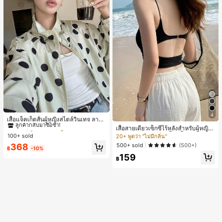
#1 ขายดี
ใน กระเป๋า เสื้อคลุมลำลอง
4
ลูกค้ากลับมาซื้อซ้ำ!
เสื้อแจ็คเก็ตสั้นผู้หญิงสไตล์วินเทจ ลายจุ
ดขนาดใหญ่ คอตั้ง เอวเข้ารูป แขนพอง
#1 ขายดี
#1 ขายดี
ใน กระเป๋า เสื้อคลุมลำลอง
ใน กระเป๋า เสื้อคลุมลำลอง
เสื้อสายเดี่ยวเซ็กซี่ไร้หลังสำหรับผู้หญิง
ทรงหลวม แฟชั่นอเนกประสงค์ สำหรับใ
พร้อมบราแบบมีฟองน้ำ, เสื้อกล้ามแขน
100+ sold
ลูกค้ากลับมาซื้อซ้ำ!
ลูกค้ากลับมาซื้อซ้ำ!
20+ พูดว่า "ไม่มีกลิ่น"
ส่ประจำวันและไปเที่ยวพักผ่อน
กุด, เสื้อลำลองสีดำสำหรับฤดูร้อน
#1 ขายดี
ใน กระเป๋า เสื้อคลุมลำลอง
500+ sold
368
(500+)
฿
-10%
ลูกค้ากลับมาซื้อซ้ำ!
159
฿