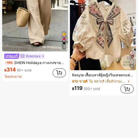
7
Breezaya
SHEIN Holidaya กางเกงขายาวทรงหลวมสีน้ำตาลพร้อมกระเป๋า, ลายไม้ไผ่, ดีไซน์ไม่สมมาตร, เอวยางยืด, สง่างามและทันสมัย, เหมาะสำหรับฤดูใบไม้ผลิ, ฤดูร้อน, ฤดูใบไม้ร่วง, ฤดูหนาว, วันหยุดพักผ่อน, อีสเตอร์, วันหยุด, ชายหาด, วันแม่, การสำเร็จการศึกษา, ชุดลำลอง, เทศกาลดนตรีคันทรี, สไตล์ชนบท
-15%
5
314
฿
90+ sold
Resyla เสื้อเบลาส์ผู้หญิงวินเทจตกแต่งลายดอกไม้ แขนพอง คอกลม สำหรับฤดูร้อน
โดยประมาณ
#10 ขายดี
ใน หลากสี เสื้อทำงานเนื้อผ้านุ่ม
119
฿
300+ sold