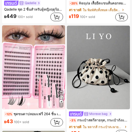
Qadelle
Resyla เสื้อยืดแขนสั้นคอกลมพิมพ์ลายจุดลำลองสำหรับผู้หญิง, ฤดูร้อน
-20%
Qadelle ชุด 2 ชิ้นสำหรับผู้หญิงฤดูร้อนแบบสบายๆ สำหรับใส่ทุกวัน, กางเกงขายาวลายทางสีน้ำเงินเข้มและสีขาว, เสื้อยืดแขนสั้นคอกลมปักลายรัดรูป
#1 ขายดี
ใน พิมพ์ทับทั้งหมด เสื้อยืดผู้หญิง
449
119
฿
100+ sold
฿
100+ sold
7
ชุดขนตาปลอมแฟรี่ 264 ชิ้น เครื่องมือแต่งหน้าฤดูร้อน ธรรมชาติและเบา สร้างลุคตาการ์ตูนที่ประณีต ออกแบบความยาวผสม ตัดแต่งง่าย เหมาะสำหรับรูปตาต่างๆ ใช้ซ้ำได้ คุ้มค่าสูง เหมาะสำหรับผู้เริ่มต้นแต่งหน้า
Morexe bag
-12%
กระเป๋าสตรีลายจุด, กระเป๋าถังแฟชั่นแบบเชือกรูด, กระเป๋าสะพายไหล่และสะพายข้างที่หรูหราและอเนกประสงค์
-3%
43
฿
100+ sold
#1 ขายดี
ใน หลากสี กระเป๋าสะพายข้างผู้หญิง