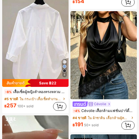
154
฿
4
Save ฿22
เสื้อเชิ้ตผู้หญิงลำลองทรงหลวม ดีไซน์ผ่าหลัง คอปกพับ แขนยาว ผ้าทอสีพื้น กระเป๋าผ่าหน้าติดกระดุม สไตล์เรียบหรูสำหรับใส่ไปทำงานและใส่ประจำวัน ฤดูใบไม้ผลิ/ใบไม้ร่วง สีขาว ลุคสมาร์ทแคชชวล
-8%
#5 ขายดี
ใน กระเป๋า เสื้อเชิ้ตทำงานมีกระเป๋า
Cévolie
257
฿
100+ sold
Cévolie เสื้อกล้ามแฟชั่นปาร์ตี้ทรงเข้ารูป เซ็กซี่ คอเดรป คอคาวล์ จับย่น แต่งลูกไม้ ดีไซน์ต่อผ้า เปิดหลัง แขนกุด
-4%
#4 ขายดี
ใน ผ้าซาติน เสื้อกล้ามผู้หญิง & Camis
191
฿
50+ sold