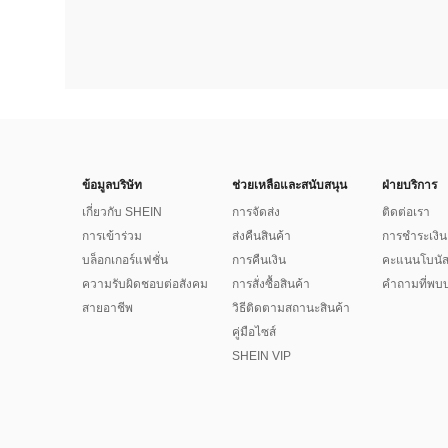
ข้อมูลบริษัท
ช่วยเหลือและสนับสนุน
ฝ่ายบริการ
เกี่ยวกับ SHEIN
การจัดส่ง
ติดต่อเรา
การเข้าร่วม
ส่งคืนสินค้า
การชำระเงิน
บล็อกเกอร์แฟชั่น
การคืนเงิน
คะแนนโบนั
ความรับผิดชอบต่อสังคม
การสั่งซื้อสินค้า
คำถามที่พบบ
สายอาชีพ
วิธีติดตามสถานะสินค้า
คู่มือไซส์
SHEIN VIP