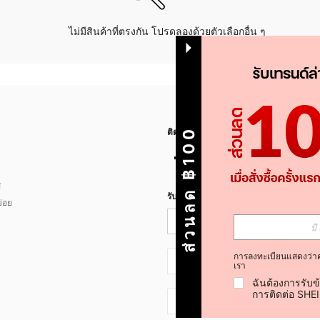
ไม่มีสินค้าที่ตรงกัน โปรดลองด้วยตัวเลือกอื่น ๆ
ส่วนลด ฿100
ติดตามเรา
ส
รับข่าวสาร SHEIN
่อย
การลงทะเบียนแสดงว่า
TH + 66
เรา
ฉันต้องการรับข
การติดต่อ SHE
TH + 66