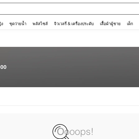
and down arrow keys to navigate search การค้นหาล่าสุด and ค้นหา. Press Enter to
ญิง
ชุดว่ายน้ำ
พลัสไซส์
จิวเวลรี่ & เครื่องประดับ
เสื้อผ้าผู้ชาย
เด็ก
.00