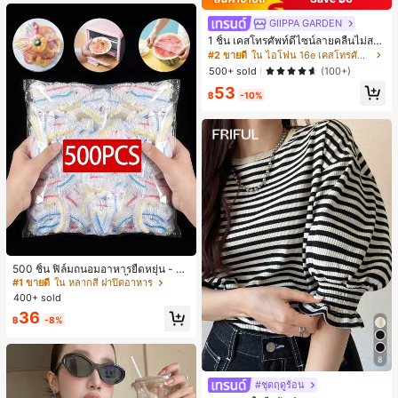
GIIPPA GARDEN
1 ชิ้น เคสโทรศัพท์ดีไซน์ลายคลื่นไม่สม
มาตรสำหรับ Phone 17 Pro Max, เหม
#2 ขายดี
ใน ไอโฟน 16e เคสโทรศัพท์แฟชั่น
าะสำหรับ Phone 16 Pro Max, 15 Pro
500+ sold
(100+)
Max, 14 Pro Max, เคสโทรศัพท์สไตล์เ
53
กาหลีและน่าสนใจ, เข้ากันได้กับ 11/12/
฿
-10%
13/14/15/16 Pro Max Plus, ดีไซน์หรู
หราเหมาะสำหรับทั้งชายและหญิง, ของ
ขวัญในอุดมคติสำหรับคริสต์มาส, วันว
าเลนไทน์, อีสเตอร์, ฤดูแต่งงานและวันเ
กิดสำหรับแฟนสาว
500 ชิ้น ฟิล์มถนอมอาหารยืดหยุ่น - ฝา
ครอบจานใสยืดหยุ่น, ใช้ซ้ำได้, หลากห
#1 ขายดี
ใน หลากสี ฝาปิดอาหาร
ลายฟังก์ชัน, ไม่มีกลิ่น, ป้องกันฝุ่น เหมา
400+ sold
ะสำหรับบ้าน, ร้านอาหาร, ปิกนิก - เหม
36
าะกับขนาดจานทุกขนาด, สิ่งจำเป็นสำ
฿
-8%
หรับปิกนิก | ฟิล์มบรรจุภัณฑ์ตกแต่ง | ฟิ
ล์มพลาสติกใช้ซ้ำได้, ฟิล์มพลาสติกอาห
าร, สิ่งจำเป็นในครัว
8
#ชุดฤดูร้อน