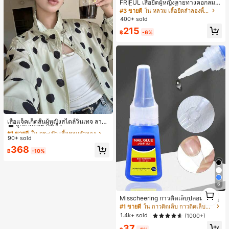
FRIFUL เสื้อยืดผู้หญิงลายทางคอกลมแ
ขนสั้นปลายแขนพับ เสื้อยืดกราฟิกฤดูร้
#3 ขายดี
ใน หลวม เสื้อยืดลำลองพื้นฐาน
อน
400+ sold
215
฿
-6%
#1 ขายดี
ใน กระเป๋า เสื้อคลุมลำลอง
ลูกค้ากลับมาซื้อซ้ำ!
เสื้อแจ็คเก็ตสั้นผู้หญิงสไตล์วินเทจ ลายจุ
ดขนาดใหญ่ คอตั้ง เอวเข้ารูป แขนพอง
#1 ขายดี
#1 ขายดี
ใน กระเป๋า เสื้อคลุมลำลอง
ใน กระเป๋า เสื้อคลุมลำลอง
ทรงหลวม แฟชั่นอเนกประสงค์ สำหรับใ
90+ sold
ลูกค้ากลับมาซื้อซ้ำ!
ลูกค้ากลับมาซื้อซ้ำ!
ส่ประจำวันและไปเที่ยวพักผ่อน
#1 ขายดี
ใน กระเป๋า เสื้อคลุมลำลอง
368
฿
-10%
ลูกค้ากลับมาซื้อซ้ำ!
6
1
1
Misscheering กาวติดเล็บปลอม 20 กรั
ม แรงยึดสูง เจลสติกเกอร์เล็บนุ่ม แห้งเร็
#1 ขายดี
ใน กาวติดเล็บ กาวติดเล็บและสารยึดติด
ว เหมาะสำหรับผู้เริ่มต้นทำเล็บ ติดทนน
1.4k+ sold
(1000+)
าน
37