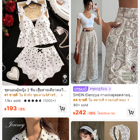
5
#ชุดฤดูร้อน
ชุดนอนผู้หญิง 2 ชิ้น เสื้อสายเดี่ยวคอวีลู
กไม้ พร้อมกางเกงขาสั้นแต่งลูกไม้ แต่ง
SHEIN Elenzya กางเกงคูลอตลายจุดเ
#1 ขายดี
ใน ผ้าถัก ชุดเลานจ์สำหรับผู้หญิง
โบว์ที่เอว ชุดลำลองผู้หญิงนุ่มสบายน่ารั
อวสูงแบบใหม่สำหรับฤดูใบไม้ผลิ/ฤดูร้อ
#4 ขายดี
ใน หลากสี กางเกงลำลอง
1.1k+ sold
(1000+)
ก สไตล์เอสเธติก
น, สไตล์หรูหราเหมาะสำหรับใส่ในชีวิต
80+ sold
193
ประจำวันและทำงาน, ให้ความรู้สึกวินเ
฿
-3%
242
ทจสำหรับฤดูรับปริญญา, เทศกาลดนตร
฿
-10%
โดยประมาณ
ี, การแข่งม้าดาร์บี้, วันประกาศอิสรภาพ