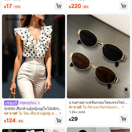
ชิ้น และฟองน้ำแต่งหน้ารูปสามเหลี่ยม
ทำงานและลำลอง สีขาว
17
220
1 ชิ้น - ชุดคลาสสิก ทำจากขนสังเคราะ
฿
-11%
฿
-8%
ห์นุ่มและเป็นมิตรต่อผิว เหมาะสำหรับผู้
หญิงและเด็กผู้หญิง เหมาะสำหรับฤดูใบ
ไม้ร่วงและฤดูหนาว
แว่นสายตาแฟชั่นกรอบโลหะทรงไข่/เห
#ชุดฤดูร้อน
ลี่ยมสำหรับผู้หญิง (กรอบครึ่ง), เหมาะ
#1 ขายดี
ใน กีฬาและกิจกรรมกลางแจ้ง
SHEIN เสื้อกล้ามผู้หญิงฤดูใบไม้ผลิ/ฤดูร้
สำหรับใส่ในชีวิตประจำวันและกิจกรรม
1.2k+ sold
อน ใหม่ สไตล์มินิมอลลำลองหรูหรา สีบ
#4 ขายดี
ใน ใหม่ เสื้อกล้ามผู้หญิง & Camis
กลางแจ้ง
ล็อก ลายจุด คอวี แพตช์เวิร์ก ชายระบา
29
124
฿
ย แขนกุด ทรงเข้ารูป อเนกประสงค์, เสื้อ
฿
-4%
ผู้หญิงฤดูใบไม้ผลิ/ฤดูร้อน, เสื้อหรูหราผู้
หญิง, เสื้อเที่ยวพักผ่อนผู้หญิง