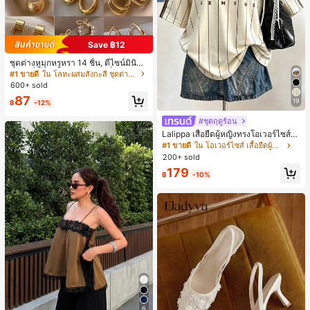
Save ฿12
ชุดต่างหูมุกหรูหรา 14 ชิ้น, ดีไซน์มินิมอ
ลใหม่ที่เป็นเอกลักษณ์ ต่างหูที่สง่างาม
#1 ขายดี
ใน โลหะผสมสังกะสี ชุดต่างหูผู้หญิง
สำหรับผู้หญิง, ของขวัญสำหรับเธอ
600+ sold
87
19
฿
-12%
#ชุดฤดูร้อน
Lalippa เสื้อยืดผู้หญิงทรงโอเวอร์ไซส์ค
วามยาวกลาง คอกลม ไหล่ตก ลายพิมพ์
#1 ขายดี
ใน โอเวอร์ไซส์ เสื้อยืดผู้หญิง
ตัวอักษรและลายทางแนวตั้ง สไตล์แฟชั่
200+ sold
นมินิมอล ของขวัญให้เพื่อน
179
฿
-10%
6