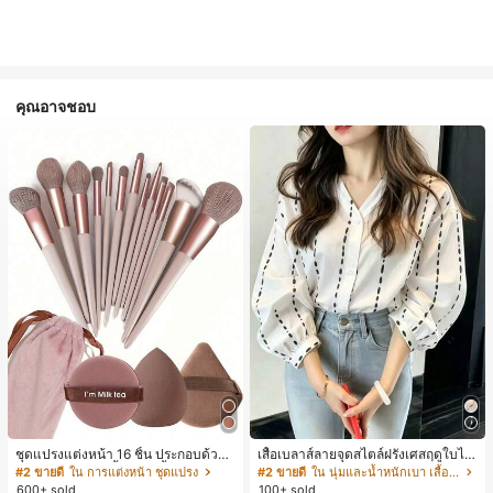
คุณอาจชอบ
ชุดแปรงแต่งหน้า 16 ชิ้น ประกอบด้วยแ
เสื้อเบลาส์ลายจุดสไตล์ฝรั่งเศสฤดูใบไม้
ปรงแต่งหน้า 13 ชิ้น, ฟองน้ำแต่งหน้ารู
ร่วง, ทรงเข้ารูป, แขนยาวคอวี, สไตล์ให
#2 ขายดี
ใน การแต่งหน้า ชุดแปรง
#2 ขายดี
ใน นุ่มและน้ำหนักเบา เสื้อสตรี เสื้อเบลาส์ & Tee
ปหยดน้ำ 1 ชิ้น, แปรงแป้งรองพื้นกลม 1
ม่ฤดูใบไม้ผลิ, ป้องกันแสงแดด, ใส่ไป
600+ sold
100+ sold