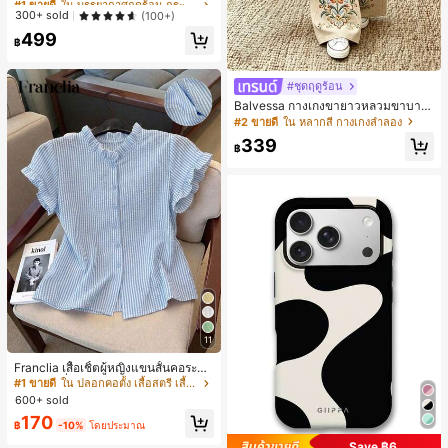
เกือบหมดแล้ว!
เกือบหมดแล้ว!
300+ sold
(100+)
#1 ขายดี
ใน บรรยากาศฤดูร้อน กระเป๋าหูหิ้วด้านบนผู้หญิง
499
฿
เกือบหมดแล้ว!
#ชุดฤดูร้อน
Balvessa กางเกงขายาวหลวมขาบาน
ลำลองสำหรับผู้หญิง ปักลายดอกไม้ มีก
#2 ขายดี
ใน หลากสี กางเกงลำลอง
ระเป๋า สำหรับใส่ไปเที่ยวพักผ่อน
339
฿
11
Franclia เสื้อเชิ้ตผู้หญิงแขนสั้นคอระบา
ยกระดุมเดี่ยวลายทาง
#1 ขายดี
ใน ปลอกคอตั้ง เสื้อสตรี เสื้อเบลาส์ & Tee
600+ sold
170
฿
-10%
โดยประมาณ
Save ฿6