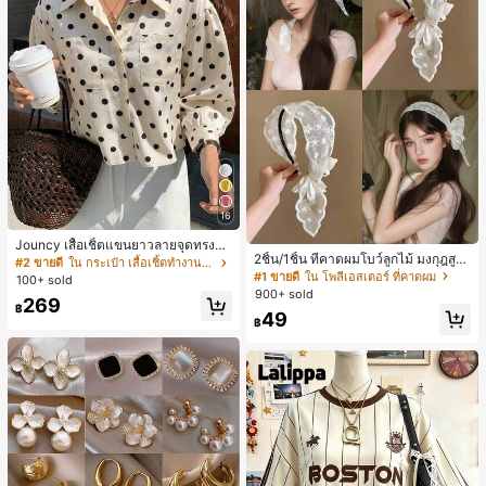
16
Jouncy เสื้อเชิ้ตแขนยาวลายจุดทรงหล
2ชิ้น/1ชิ้น ที่คาดผมโบว์ลูกไม้ มงกุฎสูง
วมสำหรับผู้หญิง
#2 ขายดี
ใน กระเป๋า เสื้อเชิ้ตทำงานมีกระเป๋า
แถบกว้าง สีดำ สีขาว สำหรับใส่ประจำ
#1 ขายดี
ใน โพลีเอสเตอร์ ที่คาดผม
100+ sold
วัน กิ๊บติดผม ยางรัดผม (ลายปักดอกไม้
900+ sold
269
จัดวางแบบสุ่ม)
฿
49
฿