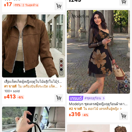
฿
สุ่ม)
ชิ้น และฟองน้ำแต่งหน้ารูปสามเหลี่ยม
17
฿
-11%
2 วันสุดท้าย
1 ชิ้น - ชุดคลาสสิก ทำจากขนสังเคราะ
ห์นุ่มและเป็นมิตรต่อผิว เหมาะสำหรับผู้
หญิงและเด็กผู้หญิง เหมาะสำหรับฤดูใบ
ไม้ร่วงและฤดูหนาว
17
เสื้อแจ็คเก็ตผู้หญิงฤดูใบไม้ผลิ/ใบไม้ร่วง
สีพื้น หนังเทียม สไตล์ปกคอเสื้อ ซิปขึ้น
#1 ขายดี
ใน เครื่องบินทิ้งระเบิด แจ็คเก็ตผู้หญิง
แขนยาว สไตล์ลำลอง วิทยาลัย สนามบิ
6
100+ sold
น เสื้อนอก สีน้ำตาล สไตล์สบายๆ ฤดูใบ
413
฿
-6%
ไม้ร่วง
#ชุดฤดูร้อน
Modelyn ชุดเดรสผู้หญิงฤดูร้อนผ้าตาข่
ายพิมพ์ลาย คอไม่สมมาตร จับจีบ หรูหร
#2 ขายดี
ใน ดอกไม้ เดรสสั้นผู้หญิง
า เซ็กซี่
316
฿
-4%