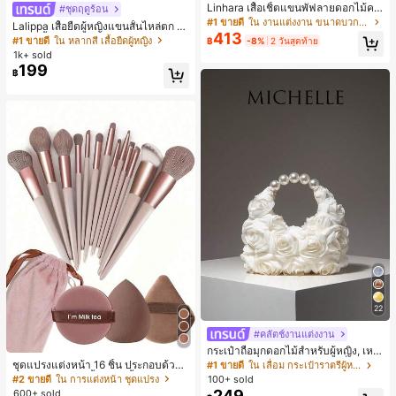
Linhara เสื้อเชิ้ตแขนพัฟลายดอกไม้คอ
#ชุดฤดูร้อน
ปกไม่สมมาตรสำหรับผู้หญิงไซส์ใหญ่ +
#1 ขายดี
ใน งานแต่งงาน ขนาดบวก Co-Ords
Lalippa เสื้อยืดผู้หญิงแขนสั้นไหล่ตก ค
กางเกงลำลองทรงหลวมเอวยางยืด 2 ชิ้
413
อวีปกเสื้อ ลายพิมพ์ดิจิทัลลายทาง สไตล์
#1 ขายดี
ใน หลากสี เสื้อยืดผู้หญิง
฿
-8%
2 วันสุดท้าย
น สำหรับฤดูใบไม้ผลิ/ฤดูร้อน
สปอร์ตแฟชั่นมินิมอล ของขวัญสำหรับเ
1k+ sold
พื่อน
199
฿
22
#คลัตช์งานแต่งงาน
กระเป๋าถือมุกดอกไม้สำหรับผู้หญิง, เหม
าะสำหรับชุดราตรี, ชุดบอล, เครื่องประ
ชุดแปรงแต่งหน้า 16 ชิ้น ประกอบด้วยแ
#1 ขายดี
ใน เลื่อม กระเป๋าราตรีผู้หญิง
ดับงานแต่งงาน, กระเป๋าสตางค์สุภาพส
ปรงแต่งหน้า 13 ชิ้น, ฟองน้ำแต่งหน้ารู
#2 ขายดี
ใน การแต่งหน้า ชุดแปรง
100+ sold
ตรีหรูหรา, ของขวัญสำหรับผู้หญิง (ลาย
ปหยดน้ำ 1 ชิ้น, แปรงแป้งรองพื้นกลม 1
249
600+ sold