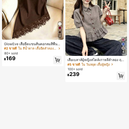
4
GlowEve เสื้อยืดแขนสั้นคอกลมสีพื้นลำ
ลองอเนกประสงค์สำหรับผู้หญิง
#2 ขายดี
ใน สีน้ำตาล เสื้อยืดลำลองพื้นฐาน
4
80+ sold
169
฿
เสื้อเบลาส์ผู้หญิงสไตล์เกาหลีลำลอง ฤดู
ใบไม้ผลิ/ฤดูร้อนใหม่ ชายระบาย ชิคแล
#5 ขายดี
ใน วันหยุด เสื้อผู้หญิง
ะหรูหรา
100+ sold
239
฿