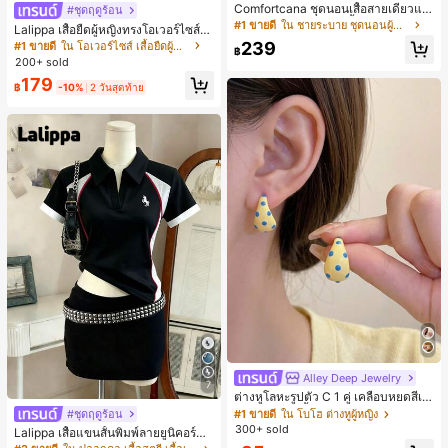
Comfortcana ชุดนอนเสื้อสายเดี่ยวแต่
#ชุดฤดูร้อน
งระบายและกางเกงขาสั้นสำหรับผู้หญิง
#1 ขายดี
ใน ชายระบาย ชุดนอนผู้หญิง
Lalippa เสื้อยืดผู้หญิงทรงโอเวอร์ไซส์ค
วามยาวกลาง คอกลม ไหล่ตก ลายพิมพ์
239
#1 ขายดี
ใน โอเวอร์ไซส์ เสื้อยืดผู้หญิง
฿
ตัวอักษรและลายทางแนวตั้ง สไตล์แฟชั่
200+ sold
นมินิมอล ของขวัญให้เพื่อน
179
฿
-10%
2 วันสุดท้าย
Alley Deep Jewelry
#1 ขายดี
ใน โบโฮ ต่างหูผู้หญิง
7
ลูกค้ากลับมาซื้อซ้ำ!
ต่างหูโลหะรูปตัว C 1 คู่ เคลือบหยดสีเห
ลือง ลายจุดสีน้ำเงิน สไตล์ยุโรปและอเม
เกือบหมดแล้ว!
#1 ขายดี
#1 ขายดี
ใน โบโฮ ต่างหูผู้หญิง
ใน โบโฮ ต่างหูผู้หญิง
#ชุดฤดูร้อน
ริกัน แฟชั่นส่วนตัว หวานและสง่างาม
300+ sold
ลูกค้ากลับมาซื้อซ้ำ!
ลูกค้ากลับมาซื้อซ้ำ!
Lalippa เสื้อแขนสั้นพิมพ์ลายยูนิคอร์นล
สำหรับผู้หญิงและเด็กหญิง สำหรับการเ
ายทางสีตัดกันสำหรับผู้หญิง สไตล์วิทย