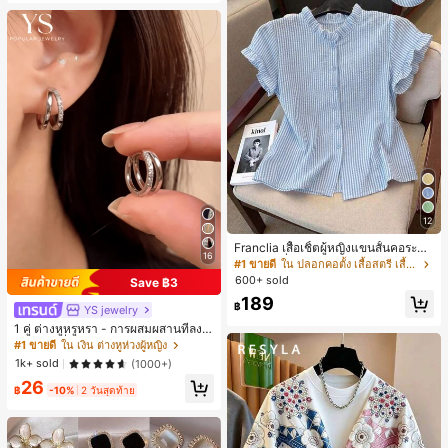
12
Franclia เสื้อเชิ้ตผู้หญิงแขนสั้นคอระบา
16
ยกระดุมเดี่ยวลายทาง
#1 ขายดี
ใน ปลอกคอตั้ง เสื้อสตรี เสื้อเบลาส์ & Tee
600+ sold
Save ฿3
189
฿
YS jewelry
1 คู่ ต่างหูหรูหรา - การผสมผสานที่ลงตั
วของแฟชั่นและความซับซ้อน, ดีไซน์ส
#1 ขายดี
ใน เงิน ต่างหูห่วงผู้หญิง
องชั้น, เหมาะสำหรับสุภาพสตรีและนักเ
1k+ sold
(1000+)
รียน, ต่างหูทองแดงฝังไมโคร
26
฿
-10%
2 วันสุดท้าย