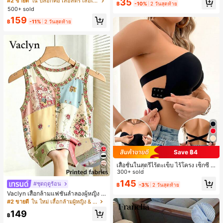
เกือบหมดแล้ว!
เกือบหมดแล้ว!
#1 ขายดี
ใน โบโฮ ต่างหูผู้หญิง
35
#2 ขายดี
ใน ปลอกคอ เสื้อสตรี เสื้อเบลาส์ & Tee
ดินทาง งานแต่งงาน ปาร์ตี้ วันเกิด ของ
฿
-10%
2 วันสุดท้าย
าลัย
500+ sold
ลูกค้ากลับมาซื้อซ้ำ!
ขวัญคริสต์มาส 2026
เกือบหมดแล้ว!
159
฿
-11%
2 วันสุดท้าย
Save ฿4
เสื้อชั้นในสตรีไร้ตะเข็บ ไร้โครง เซ็กซี่ ด้
16
านข้างไม่ลื่น แผ่นรองถอดได้ ลายไขว้ห
300+ sold
ลัง ไร้สาย สบายตลอดวัน
145
#ชุดฤดูร้อน
฿
-3%
2 วันสุดท้าย
Vaclyn เสื้อกล้ามแฟชั่นลำลองผู้หญิง ล
ายแพตช์เวิร์ก แขนกุด คอกลม ติดกระดุ
#2 ขายดี
ใน ใหม่ เสื้อกล้ามผู้หญิง & Camis
ม
149
฿