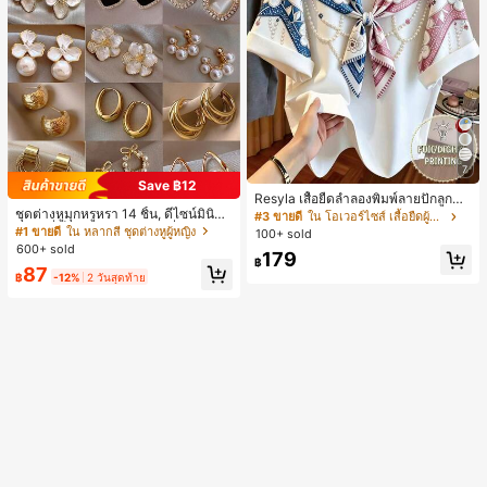
7
Save ฿12
Resyla เสื้อยืดลำลองพิมพ์ลายปักลูกปัด
ชุดต่างหูมุกหรูหรา 14 ชิ้น, ดีไซน์มินิมอ
รูปโบว์ขนาดใหญ่สำหรับผู้หญิง
#3 ขายดี
ใน โอเวอร์ไซส์ เสื้อยืดผู้หญิง
ลใหม่ที่เป็นเอกลักษณ์ ต่างหูที่สง่างาม
#1 ขายดี
ใน หลากสี ชุดต่างหูผู้หญิง
100+ sold
สำหรับผู้หญิง, ของขวัญสำหรับเธอ
600+ sold
179
฿
87
฿
-12%
2 วันสุดท้าย