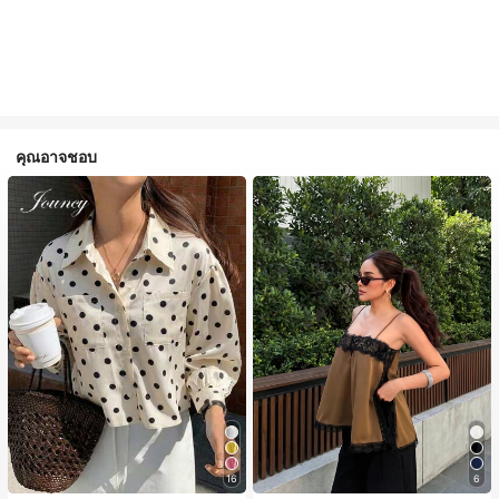
คุณอาจชอบ
16
6
#1 ขายดี
ใน สีกากี เสื้อสตรี เสื้อเบลาส์ & Tee