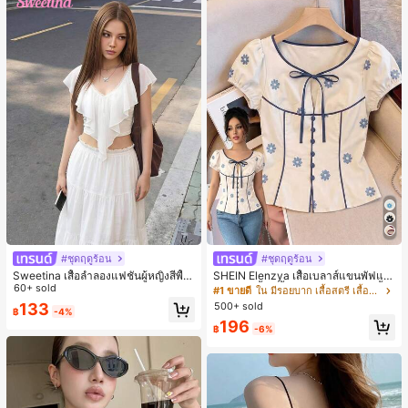
#ชุดฤดูร้อน
#ชุดฤดูร้อน
Sweetina เสื้อลำลองแฟชั่นผู้หญิงสีพื้น
SHEIN Elenzya เสื้อเบลาส์แขนพัฟแต่
แต่งระบายอเนกประสงค์
60+ sold
งระบายสีพื้นสีน้ำเงินสำหรับผู้หญิง, เสื้อ
#1 ขายดี
ใน มีรอยบาก เสื้อสตรี เสื้อเบลาส์ & Tee
ครอปเข้ารูปผูกโบว์คอวีตัดกันสำหรับฤ
500+ sold
133
฿
-4%
ดูร้อน
196
฿
-6%