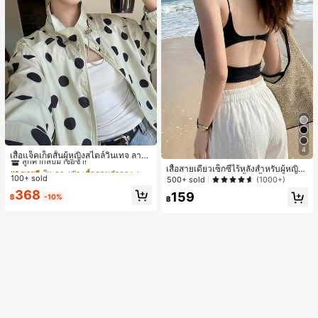
#1 ขายดี
ใน กระเป๋า เสื้อคลุมลำลอง
4
ลูกค้ากลับมาซื้อซ้ำ!
เสื้อแจ็คเก็ตสั้นผู้หญิงสไตล์วินเทจ ลายจุ
ดขนาดใหญ่ คอตั้ง เอวเข้ารูป แขนพอง
#1 ขายดี
#1 ขายดี
ใน กระเป๋า เสื้อคลุมลำลอง
ใน กระเป๋า เสื้อคลุมลำลอง
เสื้อสายเดี่ยวเซ็กซี่ไร้หลังสำหรับผู้หญิง
ทรงหลวม แฟชั่นอเนกประสงค์ สำหรับใ
100+ sold
พร้อมบราแบบมีฟองน้ำ, เสื้อกล้ามแขน
ลูกค้ากลับมาซื้อซ้ำ!
ลูกค้ากลับมาซื้อซ้ำ!
500+ sold
(1000+)
ส่ประจำวันและไปเที่ยวพักผ่อน
กุด, เสื้อลำลองสีดำสำหรับฤดูร้อน
#1 ขายดี
ใน กระเป๋า เสื้อคลุมลำลอง
368
159
฿
-10%
฿
ลูกค้ากลับมาซื้อซ้ำ!