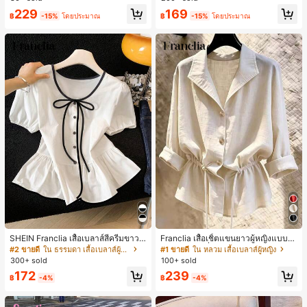
ประจำวันและทำงาน, ให้ความรู้สึกวินเ
นมินิมอล ของขวัญให้เพื่อน
229
169
ทจสำหรับฤดูรับปริญญา, เทศกาลดนตร
฿
-15%
โดยประมาณ
฿
-15%
โดยประมาณ
ี, การแข่งม้าดาร์บี้, วันประกาศอิสรภาพ
SHEIN Franclia เสื้อเบลาส์สีครีมขาวนุ่
Franclia เสื้อเชิ้ตแขนยาวผู้หญิงแบบห
มนวล เอวรูด, แต่งขอบตัดกัน + โบว์ผูก,
ลวมทรงสลัชชี่ลำลอง มีเชือกรูด ช่วยพร
#2 ขายดี
ใน ธรรมดา เสื้อเบลาส์ผู้หญิง
#1 ขายดี
ใน หลวม เสื้อเบลาส์ผู้หญิง
แขนพอง จับคู่กับกระโปรงชายระบาย,
างหุ่น
300+ sold
100+ sold
ลดอายุและดูดี, นุ่มและเก๋ไก๋สำหรับใส่ทุ
172
239
กวัน
฿
-4%
฿
-4%