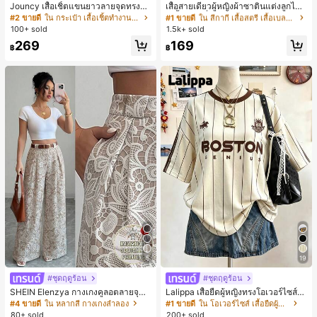
ลูกค้ากลับมาซื้อซ้ำ!
Jouncy เสื้อเชิ้ตแขนยาวลายจุดทรงหล
เสื้อสายเดี่ยวผู้หญิงผ้าซาตินแต่งลูกไม้
วมสำหรับผู้หญิง
- เสื้อสายเดี่ยวฤดูร้อนสีคากีมีรอยผ่าด้า
#2 ขายดี
ใน กระเป๋า เสื้อเชิ้ตทำงานมีกระเป๋า
#1 ขายดี
#1 ขายดี
ใน สีกากี เสื้อสตรี เสื้อเบลาส์ & Tee
ใน สีกากี เสื้อสตรี เสื้อเบลาส์ & Tee
นข้างที่น่าดึงดูดแบบสบายๆ
100+ sold
1.5k+ sold
ลูกค้ากลับมาซื้อซ้ำ!
ลูกค้ากลับมาซื้อซ้ำ!
#1 ขายดี
ใน สีกากี เสื้อสตรี เสื้อเบลาส์ & Tee
269
169
฿
฿
ลูกค้ากลับมาซื้อซ้ำ!
5
19
#ชุดฤดูร้อน
#ชุดฤดูร้อน
SHEIN Elenzya กางเกงคูลอตลายจุดเ
Lalippa เสื้อยืดผู้หญิงทรงโอเวอร์ไซส์ค
อวสูงแบบใหม่สำหรับฤดูใบไม้ผลิ/ฤดูร้อ
วามยาวกลาง คอกลม ไหล่ตก ลายพิมพ์
#4 ขายดี
ใน หลากสี กางเกงลำลอง
#1 ขายดี
ใน โอเวอร์ไซส์ เสื้อยืดผู้หญิง
น, สไตล์หรูหราเหมาะสำหรับใส่ในชีวิต
ตัวอักษรและลายทางแนวตั้ง สไตล์แฟชั่
80+ sold
200+ sold