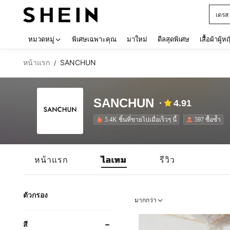
เดรส
Use up 
หมวดหมู่
พิเศษเฉพาะคุณ
มาใหม่
ดีลสุดพิเศษ
เสื้อผ้าผู้ห
หน้าแรก
SANCHUN
/
SANCHUN
4.91
5.4K ชิ้นที่ขายไปเมื่อเร็วๆ นี้
597 ซื้อซ้ำ
หน้าแรก
ไอเทม
รีวิว
ตัวกรอง
มากกว่า
สี