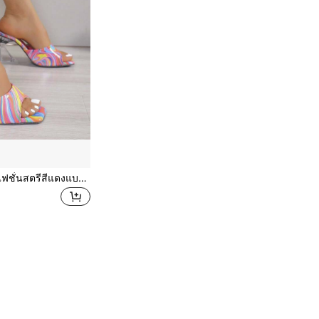
รองเท้าแตะส้นสูงแฟชั่นสตรีสีแดงแบบระบายสี รองเท้าแตะส้นสูงแบบแฟชั่นเปิดนิ้วเท้า แบบสวมง่าย สำหรับงานปาร์ต้ี