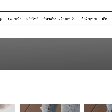
and down arrow keys to navigate search การค้นหาล่าสุด and ค้นหา. Press Enter to
ญิง
ชุดว่ายน้ำ
พลัสไซส์
จิวเวลรี่ & เครื่องประดับ
เสื้อผ้าผู้ชาย
เด็ก