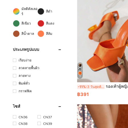
มัลติคัลเลอ
สีดำ
ร์
สีเขียว
สีแดง
สีน้ำตาล
สีส้ม
ประเภทรูปแบบ
เรียบง่าย
ลวดลายพื้นผิว
ลายทาง
7
พิมพ์ทั่ว
รองเท้าผู้หญิงสีพื้นส้นสูงอย่างมาก รองเท้าส้นสูงแบบเซ็กซี่และมีความยืดหยุ่นสำหรับงานป
-11%
3 วันสุดท้าย
กราฟฟิค
฿391
ไซส์
CN36
CN37
CN38
CN39