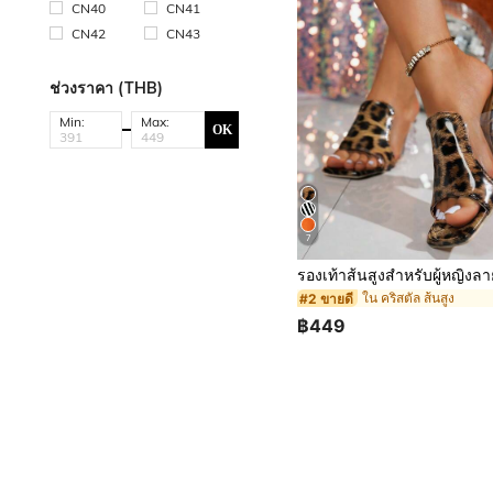
CN40
CN41
CN42
CN43
ช่วงราคา (THB)
Min:
Max:
OK
7
ใน คริสตัล ส้นสูง
#2 ขายดี
฿449