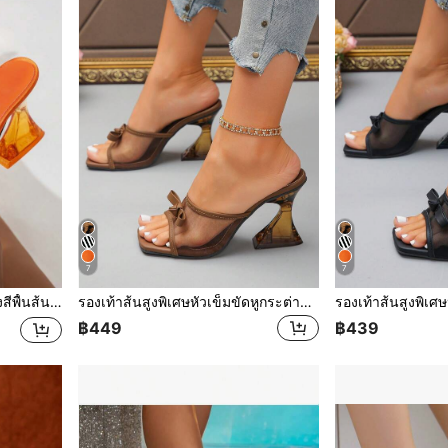
7
7
าร์ตี้/กิจกรรม รองเท้าส้นสูงสีส้มสำหรับกลางแจ้งในฤดูร้อน
รองเท้าส้นสูงพิเศษหัวเข็มขัดหูกระต่ายปะติดลูกไม้, รองเท้าแตะชายหาดสำหรับปาร์ตี้กลางแจ้ง
฿449
฿439