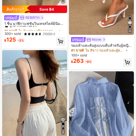
Save ฿4
REBIRTH
#1 ขายดี
ใน วินเทจ นาฬิกาควอทซ์ผู้หญิง
ลูกค้ากลับมาซื้อซ้ำ!
1 ชิ้น นาฬิกาแฟชั่นวินเทจสไตล์มินิมอล
เลขโรมันสำหรับผู้หญิง เหมาะสำหรับก
#1 ขายดี
#1 ขายดี
ใน วินเทจ นาฬิกาควอทซ์ผู้หญิง
ใน วินเทจ นาฬิกาควอทซ์ผู้หญิง
22
ารตกแต่งประจำวัน
ลูกค้ากลับมาซื้อซ้ำ!
ลูกค้ากลับมาซื้อซ้ำ!
300+ sold
(1000+)
125
#1 ขายดี
ใน วินเทจ นาฬิกาควอทซ์ผู้หญิง
Nione
฿
-3%
ลูกค้ากลับมาซื้อซ้ำ!
รองเท้าแตะส้นสูงแบบคีบสำหรับผู้หญิง
สไตล์คลาสสิก สีบล็อก สไตล์แฟรี่ฤดูร้อ
#1 ขายดี
ใน สีขาว รองเท้าแตะผู้หญิง
น ส้นเข็ม รองเท้าแตะแบบคีบ รองเท้าแ
100+ sold
ตะชายหาดแฟชั่นสายไขว้ รองเท้าผู้ห
263
฿
-9%
ญิง สำหรับออฟฟิศ บ้าน กลางแจ้ง ดีไซ
น์หัวเหลี่ยม ชิคและหรูหรา สำหรับเดทไ
นท์
4