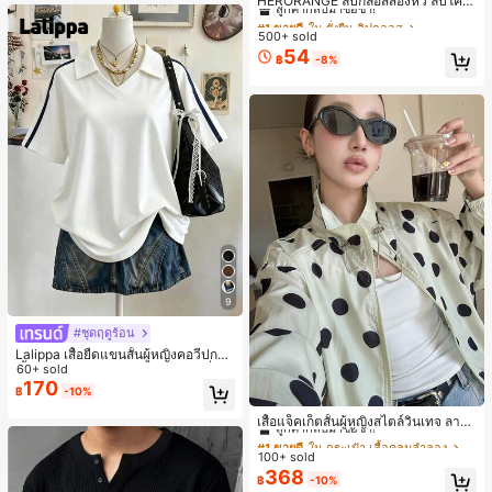
HERORANGE ลิปกลอสสองหัว ลิปโค้ท
รับฤดูหนาวที่อบอุ่น, รองเท้าแตะผ้ากำม
กันน้ำ กันเหงื่อ ติดทนนาน ไม่ติดคัพ ชิน
#1 ขายดี
#1 ขายดี
ใน ยั่งยืน ลิปกลอส
ใน ยั่งยืน ลิปกลอส
ะหยี่น่ารัก, ของขวัญปีใหม่/วันวาเลนไท
นามอน มิลค์ที เคลียร์ นู้ด กระจก ลิปสติ
น์ในอุดมคติ, รองเท้าแตะคู่รัก, ของขวั
500+ sold
ลูกค้ากลับมาซื้อซ้ำ!
ลูกค้ากลับมาซื้อซ้ำ!
ก เป็นมิตรกับผู้เริ่มต้น ของขวัญปาร์ตี้วั
ญวันแม่, สวน, ของตกแต่งห้องครัว, ฤดู
54
#1 ขายดี
ใน ยั่งยืน ลิปกลอส
฿
-8%
นหยุดนักเรียน
ร้อน, ชายหาด, ของใช้จำเป็นสำหรับกา
ลูกค้ากลับมาซื้อซ้ำ!
รเดินทาง, ของตกแต่งห้อง, นุ่มนิ่ม, การ
สำเร็จการศึกษา, ชั้นวางรองเท้า, ประห
ยัดพื้นที่จัดเก็บ, กลางแจ้ง, สวน, พิธีสำเ
ร็จการศึกษา, พิธีจบการศึกษา, ยินดีด้ว
ยบัณฑิต, บัณฑิตที่สำเร็จการศึกษา, ผู้ก
ล่าวคำอำลา, เรียนจบ, งานเลี้ยงจบการ
ศึกษา
9
#ชุดฤดูร้อน
Lalippa เสื้อยืดแขนสั้นผู้หญิงคอวีปกคอ
เสื้อไหล่ตก สายถัก งานคราฟต์แฟชั่นมิ
60+ sold
นิมอล ของขวัญสำหรับเพื่อน
170
฿
-10%
#1 ขายดี
ใน กระเป๋า เสื้อคลุมลำลอง
ลูกค้ากลับมาซื้อซ้ำ!
เสื้อแจ็คเก็ตสั้นผู้หญิงสไตล์วินเทจ ลายจุ
ดขนาดใหญ่ คอตั้ง เอวเข้ารูป แขนพอง
#1 ขายดี
#1 ขายดี
ใน กระเป๋า เสื้อคลุมลำลอง
ใน กระเป๋า เสื้อคลุมลำลอง
ทรงหลวม แฟชั่นอเนกประสงค์ สำหรับใ
100+ sold
ลูกค้ากลับมาซื้อซ้ำ!
ลูกค้ากลับมาซื้อซ้ำ!
ส่ประจำวันและไปเที่ยวพักผ่อน
368
#1 ขายดี
ใน กระเป๋า เสื้อคลุมลำลอง
฿
-10%