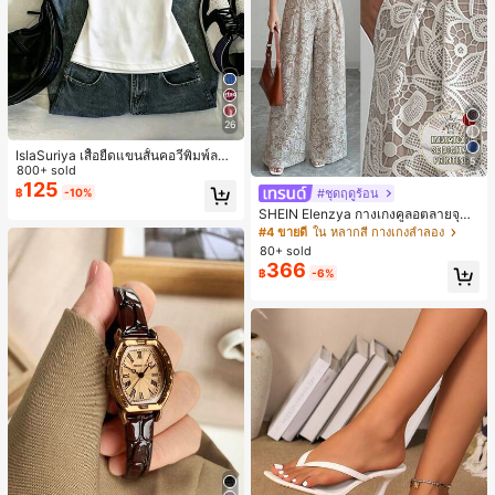
26
IslaSuriya เสื้อยืดแขนสั้นคอวีพิมพ์ลาย
5
สีตัดกันสำหรับผู้หญิง
800+ sold
125
#ชุดฤดูร้อน
฿
-10%
SHEIN Elenzya กางเกงคูลอตลายจุดเ
อวสูงแบบใหม่สำหรับฤดูใบไม้ผลิ/ฤดูร้อ
#4 ขายดี
ใน หลากสี กางเกงลำลอง
น, สไตล์หรูหราเหมาะสำหรับใส่ในชีวิต
80+ sold
ประจำวันและทำงาน, ให้ความรู้สึกวินเ
366
฿
-6%
ทจสำหรับฤดูรับปริญญา, เทศกาลดนตร
ี, การแข่งม้าดาร์บี้, วันประกาศอิสรภาพ