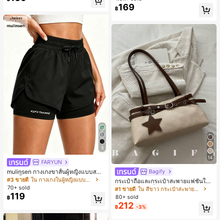
มียม, ลำลองอเนกประสงค์, สวมใส่ประ
169
ลูกค้ากลับมาซื้อซ้ำ!
฿
จำวัน, กลางแจ้ง, ช้อปปิ้ง, การเดินทาง
เสื้อผ้ากลางแจ้ง
5
14
FARYUN
mulinsen กางเกงขาสั้นผู้หญิงแบบสบา
Bagify
ยๆ สีพื้น หลวม อเนกประสงค์ กางเกงขา
#3 ขายดี
ใน กางเกงในผู้หญิงแบบแอคทีฟ
กระเป๋าถือและกระเป๋าสะพายแฟชั่นให
สั้นกีฬา 2-In-1 สำหรับวิ่ง ฟิตเนส และก
70+ sold
ม่ ตกแต่งด้วยเข็มขัด เหมาะสำหรับงาน
#1 ขายดี
ใน สีขาว กระเป๋าสะพายผู้หญิง
ารฝึกซ้อมกีฬาในฤดูร้อน
ปาร์ตี้ การรวมตัว การออกไปข้างนอก ก
119
80+ sold
฿
ารท่องเที่ยว การช้อปปิ้ง และการใช้งาน
212
฿
-3%
ประจำวัน สามารถเก็บเหรียญ โทรศัพท์
เหมาะสำหรับกระเป๋าทำงานของพนักง