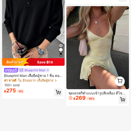
ลูกค้ากลับมาซื้อซ้ำ!
Save ฿14
Blueprint Man
Blueprint Man เสื้อยืดผู้ชาย 1 ชิ้น คอเ
1
ฮนลีย์ ผ้าถักลายวาฟเฟิล คอวีเล็ก ทรงห
#1 ขายดี
ใน มีรอยบาก เสื้อยืดผู้ชาย
1
ลวม บาง ระบายอากาศได้ดี ใส่สบาย มี
100+ sold
กระดุม สไตล์ Old Money ทรงยุโรป ไซ
275
฿
-5%
ส์ใหญ่กว่าปกติ กรุณาเลือกไซส์เล็กลงเพื่
ชุดเดรสกีฬาแบบเข้ารูปสีเหลือง ดีไซน์
อให้พอดีขึ้น
269
หน้าอกจับจีบ กระโปรงเทนนิส เหมาะ
฿
-16%
สำหรับใส่ลำลองประจำวันและออกกำลั
งกายในยิม