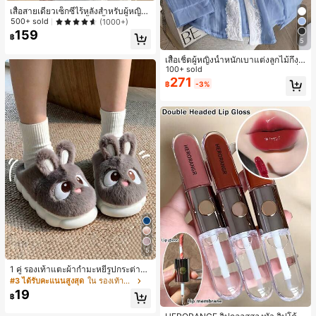
เสื้อสายเดี่ยวเซ็กซี่ไร้หลังสำหรับผู้หญิง
พร้อมบราแบบมีฟองน้ำ, เสื้อกล้ามแขน
500+ sold
(1000+)
กุด, เสื้อลำลองสีดำสำหรับฤดูร้อน
159
฿
5
เสื้อเชิ้ตผู้หญิงน้ำหนักเบาแต่งลูกไม้กึ่งโ
ปร่งใสแบบเลเยอร์ รุ่นดีไซน์เนอร์แฟชั่น
100+ sold
เหมาะสำหรับฤดูใบไม้ผลิ ฤดูร้อน และฤ
271
฿
-3%
ดูใบไม้ร่วง ซักด้วยเครื่องซักผ้าได้ สไต
ล์โบโฮชิค
5
1 คู่ รองเท้าแตะผ้ากำมะหยี่รูปกระต่าย
สำหรับผู้หญิง, อบอุ่นและสบาย, เหมาะ
#3 ได้รับคะแนนสูงสุด
ใน รองเท้าแตะใส่ในบ้าน
สำหรับใส่ลำลองในฤดูใบไม้ร่วง/ฤดูหน
19
฿
าว, รองเท้าบ้านผู้หญิงหรูหราใหม่, ส้นเ
#1 ขายดี
ใน ยั่งยืน ลิปกลอส
ตี้ย, หัวกลมเรียบง่าย, อุปกรณ์เสริมสำห
ลูกค้ากลับมาซื้อซ้ำ!