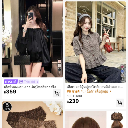
านออฟฟิศ นักศึกษามหาวิทยาลัย และ
พนักงานออฟฟิศ กระเป๋าผู้หญิงที่หรูหรา
5
4
TripleKi
เสื้อเบลาส์ผู้หญิงสไตล์เกาหลีลำลอง ฤดู
เสื้อชีฟองแขนยาวเปิดไหล่สีขาวสไตล์ฝ
ใบไม้ผลิ/ฤดูร้อนใหม่ ชายระบาย ชิคแล
359
รั่งเศสสำหรับผู้หญิง, เสื้อฤดูร้อนหรูหราเ
#6 ขายดี
ใน เนื้อผ้า เสื้อผู้หญิง
฿
ะหรูหรา
รียบง่ายเซ็กซี่สวยงามมีเอกลักษณ์สีดำ
100+ sold
239
฿