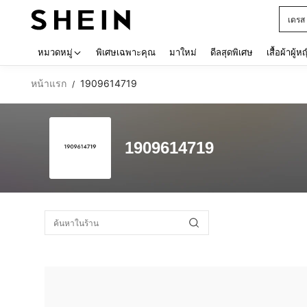
เดรส
Use up 
หมวดหมู่
พิเศษเฉพาะคุณ
มาใหม่
ดีลสุดพิเศษ
เสื้อผ้าผู้ห
หน้าแรก
1909614719
/
1909614719