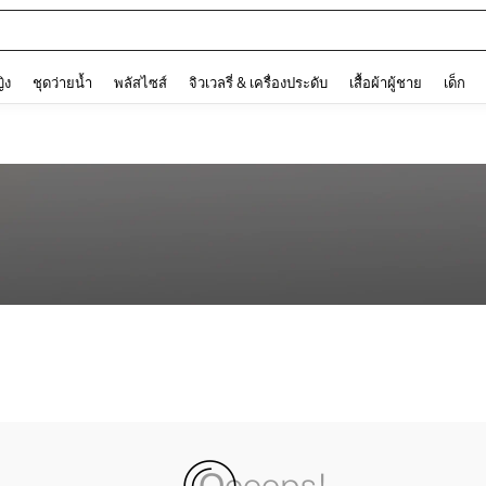
and down arrow keys to navigate search การค้นหาล่าสุด and ค้นหา. Press Enter to
ญิง
ชุดว่ายน้ำ
พลัสไซส์
จิวเวลรี่ & เครื่องประดับ
เสื้อผ้าผู้ชาย
เด็ก