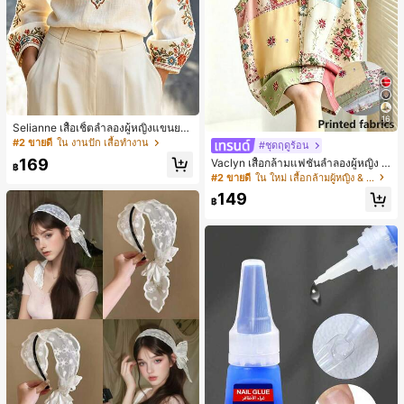
16
Selianne เสื้อเชิ้ตลำลองผู้หญิงแขนยา
ว คอวีเว้า ลายดอกไม้
#2 ขายดี
ใน งานปัก เสื้อทำงาน
#ชุดฤดูร้อน
169
Vaclyn เสื้อกล้ามแฟชั่นลำลองผู้หญิง ล
฿
ายแพตช์เวิร์ก แขนกุด คอกลม ติดกระดุ
#2 ขายดี
ใน ใหม่ เสื้อกล้ามผู้หญิง & Camis
ม
149
฿