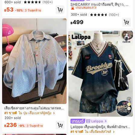
าะสำหรับ Phone 16 Pro Max, 15 Pro
600+ sold
(100+)
เกือบหมดแล้ว!
SHECARRY กระเป๋าถือสตรี, สีขาว, แฟ
Max, 14 Pro Max, เคสโทรศัพท์สไตล์เ
ชั่น, สง่างาม, วันหยุด, งานปาร์ตี้
53
กาหลีและน่าสนใจ, เข้ากันได้กับ 11/12/
#1 ขายดี
#1 ขายดี
ใน บรรยากาศฤดูร้อน กระเป๋าหูหิ้วด้านบนผู้หญิง
ใน บรรยากาศฤดูร้อน กระเป๋าหูหิ้วด้านบนผู้หญิง
฿
-10%
3 วันสุดท้าย
13/14/15/16 Pro Max Plus, ดีไซน์หรู
เกือบหมดแล้ว!
เกือบหมดแล้ว!
300+ sold
(100+)
หราเหมาะสำหรับทั้งชายและหญิง, ของ
#1 ขายดี
ใน บรรยากาศฤดูร้อน กระเป๋าหูหิ้วด้านบนผู้หญิง
499
ขวัญในอุดมคติสำหรับคริสต์มาส, วันว
฿
เกือบหมดแล้ว!
าเลนไทน์, อีสเตอร์, ฤดูแต่งงานและวันเ
กิดสำหรับแฟนสาว
เสื้อเชิ้ตลายทางกระดุมไม่สมมาตรหลว
ม ๆ สีสันสดใสสำหรับผู้หญิง สไตล์หรูหร
11
#1 ขายดี
ใน ปุ่ม เสื้อเบลาส์ผู้หญิง
า น่ารัก มินิมอล สดใส ใส่ได้ทุกวัน ทำง
200+ sold
านได้หลากหลาย สำหรับฤดูใบไม้ผลิ
Lalippa
236
฿
-9%
3 วันสุดท้าย
Lalippa เสื้อนอกผู้หญิง, พิมพ์ตัวอักษร, เ
สื้อยืดแขนสั้นฤดูร้อน, ลวดลาย, สีแอปริ
#1 ขายดี
ใน เสื้อยืดพลัสไซส์