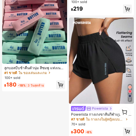
คอต, สีแดงเบอร์กันดี, พิมพ์ตัวอักษร, นั
100+ sold
กเรียน, กลางแจ้ง, สไตล์สตรีท, เสื้อยืดผู้
219
หญิงไซส์ใหญ่
฿
ลูกบอลบีบช้าคืนตัวนุ่ม สีชมพู แท่งเนย
บีบคลายเครียด นุ่มยืดหยุ่น ของเล่นบีบ
#1 ขายดี
ใน ของเล่นและเกม
4 ออนซ์ ของเล่นเกลือ เหมาะสำหรับขอ
100+ sold
งขวัญวันหยุด ของขวัญสนุกและน่ารัก
180
ของขวัญวันเกิด ของขวัญอีสเตอร์ ของ
฿
-18%
3 วันสุดท้าย
ขวัญฮาโลวีน ของขวัญคริสต์มาส ของข
วัญปาร์ตี้ สกวิชชี่ ของเล่นสกวิชชี่ ของเ
ล่นคลายเครียดสกวิชชี่ สกวิชชี่เกี๊ยว ขอ
7
งเล่นสำหรับผู้ใหญ่ ผู้หญิง สกวิชชี่กรอบ
สกวิชชี่เนยกรอบ บีบ ลูกบอลสลัชชี่
Powerista
1
1
Powerista กางเกงขาสั้นกีฬาแบบเรียบ
ง่าย สไตล์วันทุกวัน กางเกงขาสั้นสบาย
#7 ขายดี
ใน กางเกงในผู้หญิงแบบแอคทีฟ
พร้อมเสวตเตอร์
70+ sold
300
฿
-6%