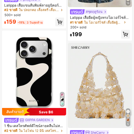
19
Lalippa เสื้อแขนสั้นพิมพ์ลายยูนิคอร์นล
ายทางสีตัดกันสำหรับผู้หญิง สไตล์วิทย
#2 ขายดี
ใน ปลอกคอ เสื้อสตรี เสื้อเบลาส์ & Tee
#ชุดฤดูร้อน
าลัย
500+ sold
Lalippa เสื้อยืดผู้หญิงทรงโอเวอร์ไซส์ค
159
วามยาวกลาง คอกลม ไหล่ตก ลายพิมพ์
#1 ขายดี
ใน โอเวอร์ไซส์ เสื้อยืดผู้หญิง
฿
-11%
3 วันสุดท้าย
ตัวอักษรและลายทางแนวตั้ง สไตล์แฟชั่
200+ sold
นมินิมอล ของขวัญให้เพื่อน
199
฿
Save ฿6
GIIPPA GARDEN
5
1 ชิ้น เคสโทรศัพท์ดีไซน์ลายคลื่นไม่สม
มาตรสำหรับ Phone 17 Pro Max, เหม
#2 ขายดี
ใน ไอโฟน 12 มินิ เคสโทรศัพท์แฟชั่น
SheCarry
#1 ขายดี
ใน บรรยากาศฤดูร้อน กระเป๋าหูหิ้วด้านบนผู้หญิง