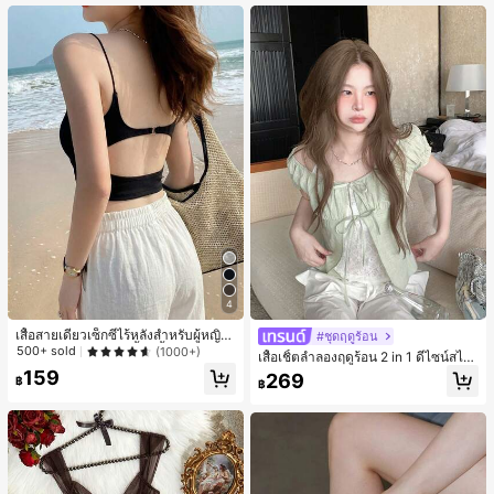
เกือบหมดแล้ว!
4
เสื้อสายเดี่ยวเซ็กซี่ไร้หลังสำหรับผู้หญิง
#ชุดฤดูร้อน
พร้อมบราแบบมีฟองน้ำ, เสื้อกล้ามแขน
500+ sold
(1000+)
เสื้อเชิ้ตลำลองฤดูร้อน 2 in 1 ดีไซน์สไต
กุด, เสื้อลำลองสีดำสำหรับฤดูร้อน
ล์เกาหลี แต่งลูกไม้ต่อผ้า
159
269
฿
฿