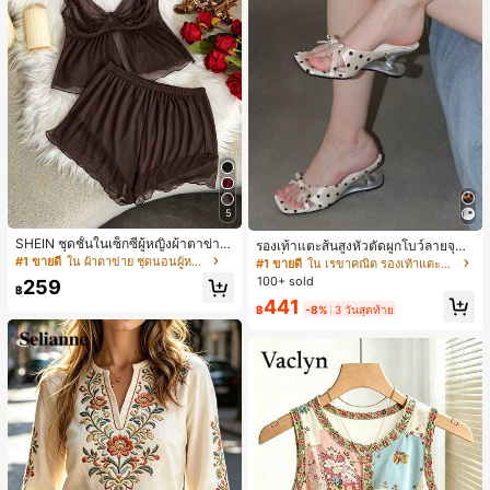
5
SHEIN ชุดชั้นในเซ็กซี่ผู้หญิงผ้าตาข่าย
รองเท้าแตะส้นสูงหัวตัดผูกโบว์ลายจุดส
มีโครงคัพบาง
ายเดี่ยวส้นไม่สมมาตรสำหรับผู้หญิง, รอ
#1 ขายดี
ใน ผ้าตาข่าย ชุดนอนผู้หญิง
#1 ขายดี
ใน เรขาคณิต รองเท้าแตะส้นสูงผู้หญิง
งเท้าแตะส้นสูงหนังเทียมสีขาวหรูหรา
100+ sold
259
สำหรับฤดูร้อน
฿
441
฿
-8%
3 วันสุดท้าย