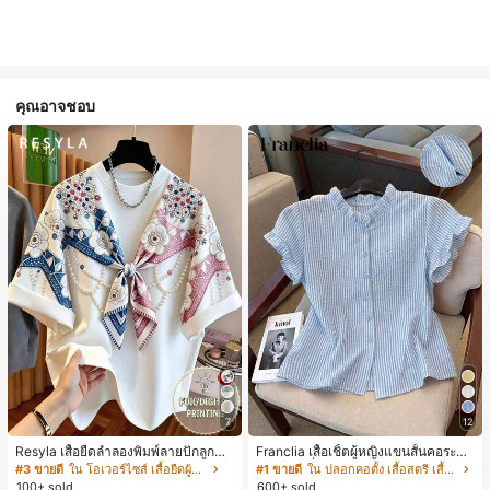
คุณอาจชอบ
7
12
Resyla เสื้อยืดลำลองพิมพ์ลายปักลูกปัด
Franclia เสื้อเชิ้ตผู้หญิงแขนสั้นคอระบา
รูปโบว์ขนาดใหญ่สำหรับผู้หญิง
ยกระดุมเดี่ยวลายทาง
#3 ขายดี
ใน โอเวอร์ไซส์ เสื้อยืดผู้หญิง
#1 ขายดี
ใน ปลอกคอตั้ง เสื้อสตรี เสื้อเบลาส์ & Tee
100+ sold
600+ sold