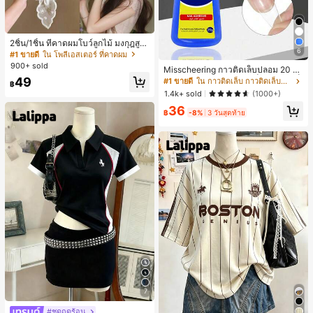
2ชิ้น/1ชิ้น ที่คาดผมโบว์ลูกไม้ มงกุฎสูง
6
แถบกว้าง สีดำ สีขาว สำหรับใส่ประจำ
#1 ขายดี
ใน โพลีเอสเตอร์ ที่คาดผม
วัน กิ๊บติดผม ยางรัดผม (ลายปักดอกไม้
900+ sold
Misscheering กาวติดเล็บปลอม 20 กรั
จัดวางแบบสุ่ม)
ม แรงยึดสูง เจลสติกเกอร์เล็บนุ่ม แห้งเร็
49
#1 ขายดี
ใน กาวติดเล็บ กาวติดเล็บและสารยึดติด
฿
ว เหมาะสำหรับผู้เริ่มต้นทำเล็บ ติดทนน
1.4k+ sold
(1000+)
าน
36
฿
-8%
3 วันสุดท้าย
7
#ชุดฤดูร้อน