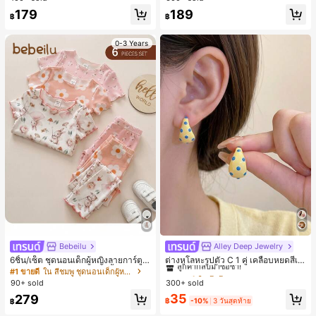
179
189
฿
฿
0-3 Years
Bebeilu
Alley Deep Jewelry
#1 ขายดี
ใน โบโฮ ต่างหูผู้หญิง
ลูกค้ากลับมาซื้อซ้ำ!
6ชิ้น/เซ็ต ชุดนอนเด็กผู้หญิงลายการ์ตูน
ต่างหูโลหะรูปตัว C 1 คู่ เคลือบหยดสีเห
หมีและดอกไม้ คอกลม แขนสั้น กางเกง
ลือง ลายจุดสีน้ำเงิน สไตล์ยุโรปและอเม
เกือบหมดแล้ว!
#1 ขายดี
ใน สีชมพู ชุดนอนเด็กผู้หญิง
#1 ขายดี
#1 ขายดี
ใน โบโฮ ต่างหูผู้หญิง
ใน โบโฮ ต่างหูผู้หญิง
ขาสั้น ขอบระบาย สวมใส่สบาย
ริกัน แฟชั่นส่วนตัว หวานและสง่างาม
90+ sold
300+ sold
ลูกค้ากลับมาซื้อซ้ำ!
ลูกค้ากลับมาซื้อซ้ำ!
สำหรับผู้หญิงและเด็กหญิง สำหรับการเ
เกือบหมดแล้ว!
เกือบหมดแล้ว!
#1 ขายดี
ใน โบโฮ ต่างหูผู้หญิง
35
279
ดินทาง งานแต่งงาน ปาร์ตี้ วันเกิด ของ
฿
-10%
3 วันสุดท้าย
฿
ลูกค้ากลับมาซื้อซ้ำ!
ขวัญคริสต์มาส 2026