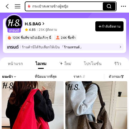
กระเป๋าสะพายข้างผู้หญิง
กระเป๋าโท้ทผู้ชาย
H.S.BAG
กำลังติดตาม
4.85
25K ผู้ติดตาม
120K ชิ้นที่ขายไปเมื่อเร็วๆ นี้
24K ซื้อซ้ำ
ร้านค้านี้ได้รับเลือกให้เป็น
「ร้านเทรนด์」
หน้าแรก
ไอเทม
ใหม่
โปรโมชั่น
รีวิว
แนะนำ
ที่นิยมมากที่สุด
ราคา
ตัวกรอง