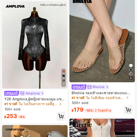
5
7
Bholvia
Bholvia รองเท้าแตะชายหาดแบบแบน
Amplova
สบาย ๆ ลายฉลุมาใหม่สำหรับผู้หญิง
#1 ขายดี
ใน โบฮีเมียน รองเท้าแตะผู้หญิง
Y2K Amplova ผู้หญิงลายแมงมุม แขน
500+ sold
ยาว คอตั้ง บอดี้สูท, สไตล์แฟชั่นดาร์ก
#1 ขายดี
ใน ไม่เป็นทางการ บอดี้สูทผู้หญิง
บอดี้สูทผู้หญิง บอดี้สูทฮาโลวีน บอดี้สูท
179
100+ sold
฿
-10%
2 วันสุดท้าย
ลายใยแมงมุม
253
฿
-6%