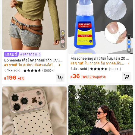
10
6
#ชุดฤดูร้อน
Misscheering กาวติดเล็บปลอม 20 กรั
Bohemela เสื้อยืดคอกลมผ้าถัก แขนยา
ม แรงยึดสูง เจลสติกเกอร์เล็บนุ่ม แห้งเร็
#1 ขายดี
ใน กาวติดเล็บ กาวติดเล็บและสารยึดติด
ว สีเรียบ ใช้งานทั่วไป สำหรับผู้หญิง
#1 ขายดี
ใน สีเขียว เสื้อตัวเก่งใส่ได้ทุกวัน
ว เหมาะสำหรับผู้เริ่มต้นทำเล็บ ติดทนน
1.4k+ sold
(1000+)
6.1k+ sold
(1000+)
าน
36
196
฿
-8%
2 วันสุดท้าย
฿
-6%