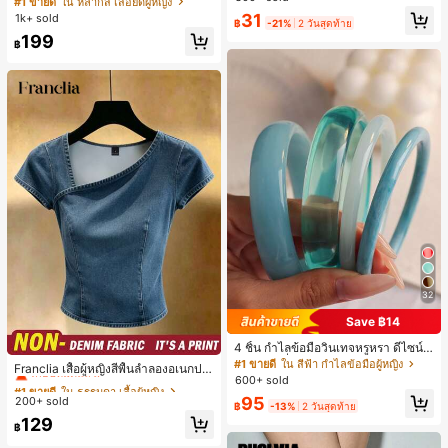
#1 ขายดี
ใน หลากสี เสื้อยืดผู้หญิง
เล็กๆ ห่วงผม อุปกรณ์เสริมผม, เหมาะสำ
สปอร์ตแฟชั่นมินิมอล ของขวัญสำหรับเ
เกือบหมดแล้ว!
31
1k+ sold
หรับการออกไปข้างนอกประจำวัน, ลำล
฿
-21%
2 วันสุดท้าย
พื่อน
อง, งานปาร์ตี้, การเดินทาง, การพักผ่อ
199
฿
น, การมัดผม, การจัดทรงผม, การแต่งห
น้า, การจับคู่ชุด, อุปกรณ์เสริมประดับผ
ม
32
Save ฿14
4 ชิ้น กำไลข้อมือวินเทจหรูหรา ดีไซน์มิ
#1 ขายดี
ใน ธรรมดา เสื้อผู้หญิง
นิมอลแฟชั่น เหมาะสำหรับใส่ในชีวิตปร
#1 ขายดี
ใน สีฟ้า กำไลข้อมือผู้หญิง
เกือบหมดแล้ว!
Franclia เสื้อผู้หญิงสีพื้นลำลองอเนกปร
ะจำวัน อะคริลิก เหมาะสำหรับใส่ในชีวิ
600+ sold
ะสงค์สำหรับใส่ประจำวัน
#1 ขายดี
#1 ขายดี
ใน ธรรมดา เสื้อผู้หญิง
ใน ธรรมดา เสื้อผู้หญิง
ตประจำวันและงานปาร์ตี้ ของขวัญสำห
95
200+ sold
เกือบหมดแล้ว!
เกือบหมดแล้ว!
รับผู้หญิง
฿
-13%
2 วันสุดท้าย
#1 ขายดี
ใน ธรรมดา เสื้อผู้หญิง
129
฿
เกือบหมดแล้ว!