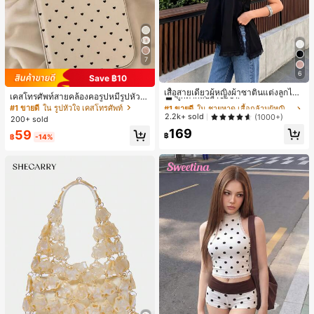
7
6
Save ฿10
#1 ขายดี
ใน ชายหาด เสื้อกล้ามผู้หญิง & Camis
ลูกค้ากลับมาซื้อซ้ำ!
เสื้อสายเดี่ยวผู้หญิงผ้าซาตินแต่งลูกไม้
เคสโทรศัพท์สายคล้องคอรูปหมีรูปหัวใจ
- เสื้อสายเดี่ยวฤดูร้อนสีขากีมีรอยผ่าด้า
#1 ขายดี
#1 ขายดี
ใน ชายหาด เสื้อกล้ามผู้หญิง & Camis
ใน ชายหาด เสื้อกล้ามผู้หญิง & Camis
สำหรับ 17 Pro Max สไตล์มินิมอลเกาห
#1 ขายดี
ใน รูปหัวใจ เคสโทรศัพท์
นข้างที่น่าดึงดูด ลำลองสีดำ สำหรับเธอ
ลีสำหรับผู้หญิง ใช้ได้กับ 16/15/14 Pro
ลูกค้ากลับมาซื้อซ้ำ!
ลูกค้ากลับมาซื้อซ้ำ!
2.2k+ sold
(1000+)
200+ sold
เคสแข็งกันกระแทกแบบเต็มตัว
#1 ขายดี
ใน ชายหาด เสื้อกล้ามผู้หญิง & Camis
169
59
฿
฿
-14%
ลูกค้ากลับมาซื้อซ้ำ!