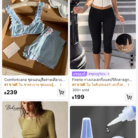
#ชุดฤดูร้อน
Comfortcana ชุดนอนเสื้อสายเดี่ยวแต่
Firerie กางเกงเลกกิ้งแคปรีถักลายลูกไม้
งระบายและกางเกงขาสั้นสำหรับผู้หญิง
สีดำหรูหราสำหรับผู้หญิง อเนกประสงค์
#1 ขายดี
ใน ชายระบาย ชุดนอนผู้หญิง
#1 ขายดี
ใน โพลีเอสเตอร์ เลกกิ้งสตรี
สำหรับกีฬา แฟชั่น ชายหาด เทศกาลด
300+ sold
239
นตรี ฤดูร้อนแบบสบายๆ
฿
199
฿