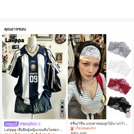
คุณอาจชอบ
#1 ขายดี
ใน 20-30% อ อุปกรณ์ผมของผู้หญิง
9
เกือบหมดแล้ว!
#1 ขายดี
#1 ขายดี
ใน 20-30% อ อุปกรณ์ผมของผู้หญิง
ใน 20-30% อ อุปกรณ์ผมของผู้หญิง
4ชิ้น/1ชิ้น แถบคาดผมลูกไม้บางกว้างยื
#ชุดฤดูร้อน
ดหยุ่นสำหรับผู้หญิง, แฟชั่นอเนกประสง
เกือบหมดแล้ว!
เกือบหมดแล้ว!
Lalippa เสื้อยืดผู้หญิงแขนสั้นไหล่ตก ค
ค์พรีเมียมหรูหราสไตล์มินิมอล ผ้าพันคอ
300+ sold
#1 ขายดี
ใน 20-30% อ อุปกรณ์ผมของผู้หญิง
อวีปกเสื้อ ลายพิมพ์ดิจิทัลลายทาง สไตล์