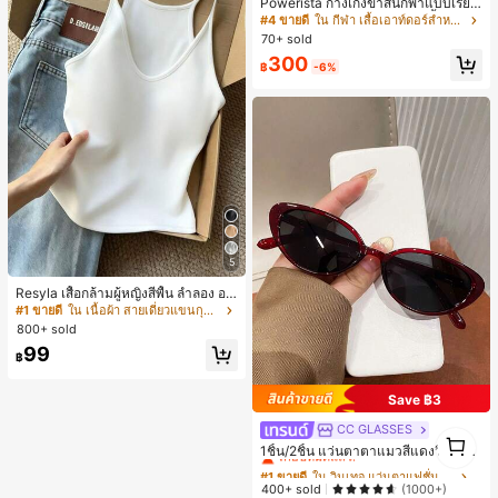
Powerista กางเกงขาสั้นกีฬาแบบเรียบ
ง่าย สไตล์วันทุกวัน กางเกงขาสั้นสบาย
#4 ขายดี
ใน กีฬา เสื้อเอาท์ดอร์สำหรับผู้หญิง&กางเกงกลางแจ้ง
พร้อมเสวตเตอร์
70+ sold
300
฿
-6%
5
Resyla เสื้อกล้ามผู้หญิงสีพื้น ลำลอง อเ
นกประสงค์ เหมาะสำหรับใส่ซ้อนหรือใส่
#1 ขายดี
ใน เนื้อผ้า สายเดี่ยวแขนกุดสีสดใส
เดี่ยว
800+ sold
99
฿
Save ฿3
CC GLASSES
#1 ขายดี
ใน วินเทจ แว่นตาแฟชั่นผู้หญิง
1
เกือบหมดแล้ว!
1ชิ้น/2ชิ้น แว่นตาตาแมวสีแดงวินเทจ
1
สำหรับสาวฮอต - ดีไซน์กรอบมินิมอล เ
#1 ขายดี
#1 ขายดี
ใน วินเทจ แว่นตาแฟชั่นผู้หญิง
ใน วินเทจ แว่นตาแฟชั่นผู้หญิง
หมาะสำหรับชายหาดในฤดูร้อน
เกือบหมดแล้ว!
เกือบหมดแล้ว!
400+ sold
(1000+)